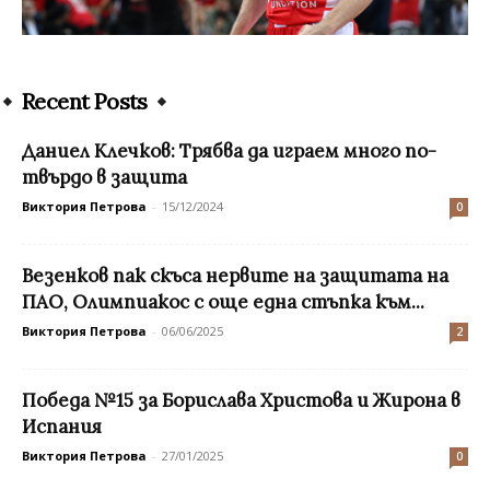
Recent Posts
Даниел Клечков: Трябва да играем много по-
твърдо в защита
Виктория Петрова
-
15/12/2024
0
Везенков пак скъса нервите на защитата на
ПАО, Олимпиакос с още една стъпка към...
Виктория Петрова
-
06/06/2025
2
Победа №15 за Борислава Христова и Жирона в
Испания
Виктория Петрова
-
27/01/2025
0