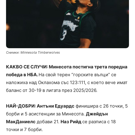
Снимки: Minnesota Timberwolves
КАКВО СЕ СЛУЧИ: Минесота постигна трета поредна
победа в НБА.
На свой терен “горските вълци” се
наложиха над Оклахома със 123:111, с което вече имат
баланс от 30-19 в лигата през 2025/2026.
НАЙ-ДОБРИ: Антъни Едуардс
финишира с 26 точки, 5
борби и 5 асистенции за Минесота.
Джейдън
МакДаниелс
добави 21.
Наз Рийд
се разписа с 18
точки и 7 борби.