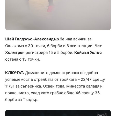
Шай Гилджъс-Александър
бе над всички за
Оклахома с 30 точки, 6 борби и 8 асистенции.
Чет
Холмгрен
регистрира 15 и 5 борби.
Кейсън Уолъс
остана с 13 точки.
КЛЮЧЪТ:
Домакините демонстрираха по-добра
успеваемост в стрелбата от тройката – 22/47 срещу
11/31 за съперника. Освен това, Минесота овладя и
подкошието, след като грабна общо 46 срещу 36
борби за Тъндър.