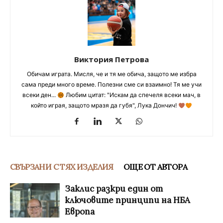
Виктория Петрова
Обичам играта. Мисля, че и тя ме обича, защото ме избра
сама преди много време. Полезни сме си взаимно! Тя ме учи
всеки ден...
Любим цитат: "Искам да спечеля всеки мач, в
който играя, защото мразя да губя", Лука Дончич!
СВЪРЗАНИ С ТЯХ ИЗДЕЛИЯ
ОЩЕ ОТ АВТОРА
Заклис разкри един от
ключовите принципи на НБА
Европа