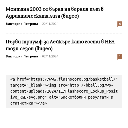
Монтана 2003 се върна на верния път в
Адриатическата лига (видео)
Виктория Петрова
-
20/11/2024
0
Първи триумф за Лейкърс като гости в НБА
този сезон (видео)
Виктория Петрова
-
02/11/2024
1
<a href="https://www.flashscore.bg/basketball/" 
target="_blank"><img src="http://bball.bg/wp-
content/uploads/2024/11/Flashscore_Lockup_Posit
ive_RGB-svg.png" alt="Баскетболни резултати и 
статистика"></a>