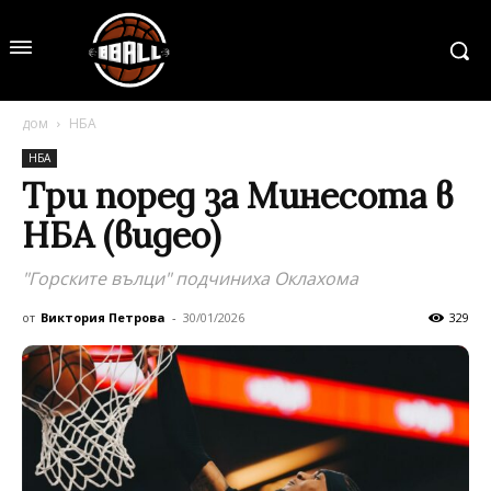
дом
НБА
НБА
Три поред за Минесота в
НБА (видео)
"Горските вълци" подчиниха Оклахома
от
Виктория Петрова
-
30/01/2026
329