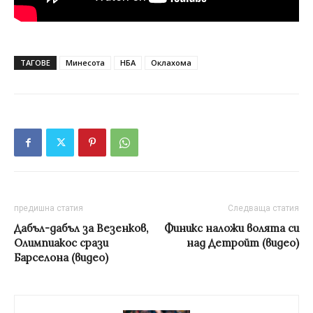
ТАГОВЕ
Минесота
НБА
Оклахома
предишна статия
Следваща статия
Дабъл-дабъл за Везенков,
Финикс наложи волята си
Олимпиакос срази
над Детройт (видео)
Барселона (видео)