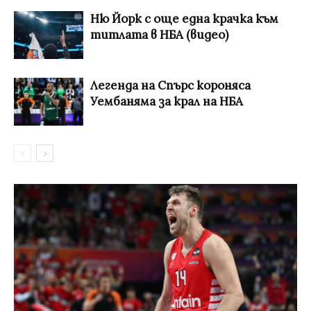
Ню Йорк с още една крачка към
титлата в НБА (видео)
Легенда на Спърс короняса
Уембаняма за крал на НБА