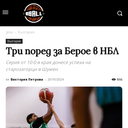
дом
България
България
Три поред за Берое в НБЛ
Серия от 10-0 в края донесе успеха на
старозагорци в Шумен
от
Виктория Петрова
-
20/10/2024
866