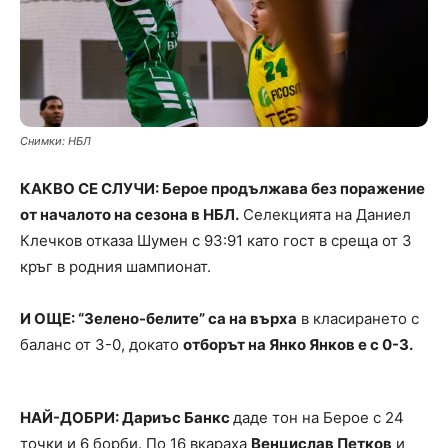
Снимки: НБЛ
КАКВО СЕ СЛУЧИ: Берое продължава без поражение
от началото на сезона в НБЛ.
Селекцията на Даниел
Клечков отказа Шумен с 93:91 като гост в среща от 3
кръг в родния шампионат.
И ОЩЕ: “Зелено-белите” са на върха
в класирането с
баланс от 3-0, докато
отборът на Янко Янков е с 0-3.
НАЙ-ДОБРИ: Дариъс Банкс
даде тон на Берое с 24
точки и 6 борби. По 16 вкараха
Венцислав Петков
и