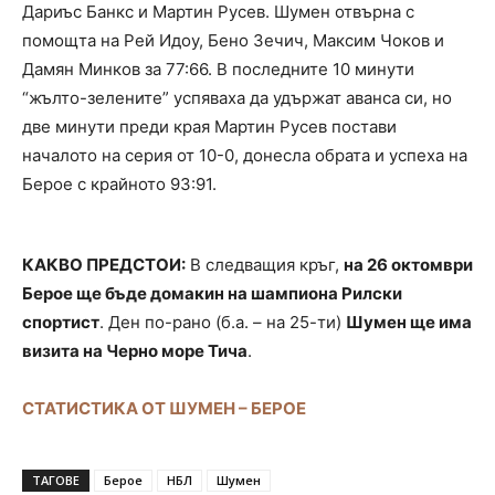
Дариъс Банкс и Мартин Русев. Шумен отвърна с
помощта на Рей Идоу, Бено Зечич, Максим Чоков и
Дамян Минков за 77:66. В последните 10 минути
“жълто-зелените” успяваха да удържат аванса си, но
две минути преди края Мартин Русев постави
началото на серия от 10-0, донесла обрата и успеха на
Берое с крайното 93:91.
КАКВО ПРЕДСТОИ:
В следващия кръг,
на 26 октомври
Берое ще бъде домакин на шампиона Рилски
спортист
. Ден по-рано (б.а. – на 25-ти)
Шумен ще има
визита на Черно море Тича
.
СТАТИСТИКА ОТ ШУМЕН – БЕРОЕ
ТАГОВЕ
Берое
НБЛ
Шумен