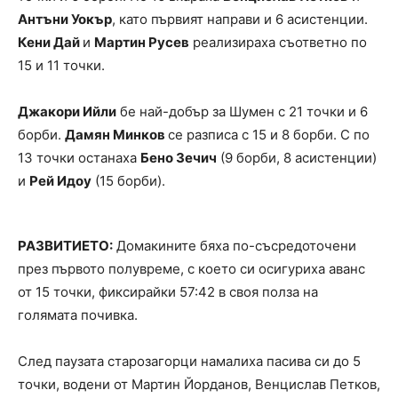
Антъни Уокър
, като първият направи и 6 асистенции.
Кени Дай
и
Мартин Русев
реализираха съответно по
15 и 11 точки.
Джакори Ийли
бе най-добър за Шумен с 21 точки и 6
борби.
Дамян Минков
се разписа с 15 и 8 борби. С по
13 точки останаха
Бено Зечич
(9 борби, 8 асистенции)
и
Рей Идоу
(15 борби).
РАЗВИТИЕТО:
Домакините бяха по-съсредоточени
през първото полувреме, с което си осигуриха аванс
от 15 точки, фиксирайки 57:42 в своя полза на
голямата почивка.
След паузата старозагорци намалиха пасива си до 5
точки, водени от Мартин Йорданов, Венцислав Петков,