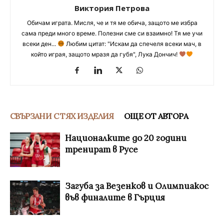
Виктория Петрова
Обичам играта. Мисля, че и тя ме обича, защото ме избра
сама преди много време. Полезни сме си взаимно! Тя ме учи
всеки ден...
Любим цитат: "Искам да спечеля всеки мач, в
който играя, защото мразя да губя", Лука Дончич!
СВЪРЗАНИ С ТЯХ ИЗДЕЛИЯ
ОЩЕ ОТ АВТОРА
Националките до 20 години
тренират в Русе
Загуба за Везенков и Олимпиакос
във финалите в Гърция