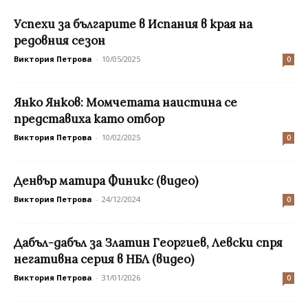
Успехи за българите в Испания в края на
редовния сезон
Виктория Петрова
-
10/05/2025
0
Янко Янков: Момчетата наистина се
представиха като отбор
Виктория Петрова
-
10/02/2025
0
Денвър матира Финикс (видео)
Виктория Петрова
-
24/12/2024
0
Дабъл-дабъл за Златин Георгиев, Левски спря
негативна серия в НБЛ (видео)
Виктория Петрова
-
31/01/2026
0