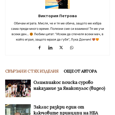
Виктория Петрова
Обичам играта. Мисля, че и тя ме обича, защото ме избра
сама преди много време. Полезни сме си взаимно! Тя ме учи
всеки ден...
Любим цитат: "Искам да спечеля всеки мач, в
който играя, защото мразя да губя", Лука Дончич!
СВЪРЗАНИ С ТЯХ ИЗДЕЛИЯ
ОЩЕ ОТ АВТОРА
Олимпиакос поиска сурово
наказание за Янакопулос (видео)
Заклис разкри един от
ключовите принципи на НБА