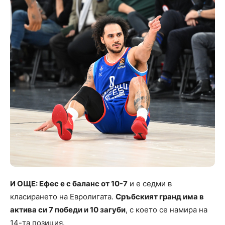
И ОЩЕ: Ефес е с баланс от 10-7
и е седми в
класирането на Евролигата.
Сръбският гранд има в
актива си 7 победи и 10 загуби
, с което се намира на
14-та позиция.