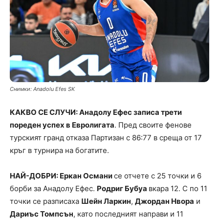
Снимки: Anadolu Efes SK
КАКВО СЕ СЛУЧИ: Анадолу Ефес записа трети
пореден успех в Евролигата
. Пред своите фенове
турският гранд отказа Партизан с 86:77 в среща от 17
кръг в турнира на богатите.
НАЙ-ДОБРИ: Еркан Османи
се отчете с 25 точки и 6
борби за Анадолу Ефес.
Родриг Бубуа
вкара 12. С по 11
точки се разписаха
Шейн Ларкин
,
Джордан Нвора
и
Дариъс Томпсън
, като последният направи и 11