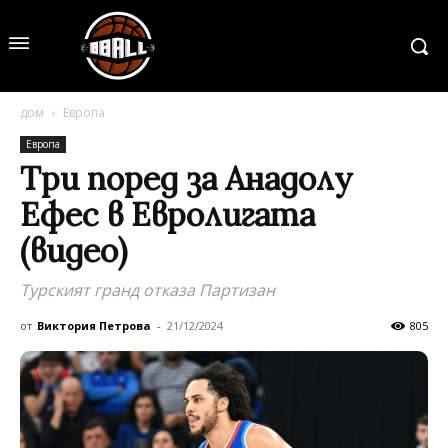
дом
Европа
Европа
Три поред за Анадолу
Ефес в Евролигата
(видео)
Турският гранд отказа Партизан
от
Виктория Петрова
-
21/12/2024
805