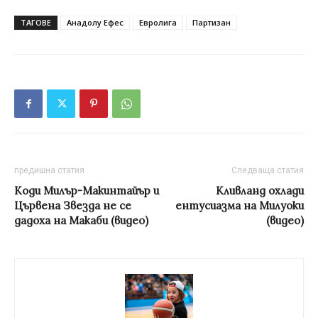
ТАГОВЕ
Анадолу Ефес
Евролига
Партизан
предишна статия
Следваща статия
Коди Милър-Макинтайър и
Кливланд охлади
Цървена Звезда не се
ентусиазма на Милуоки
дадоха на Макаби (видео)
(видео)