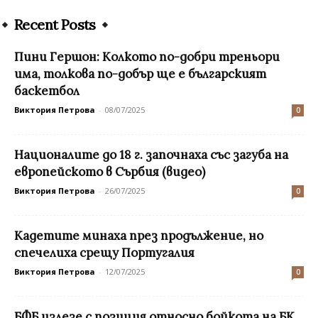
Recent Posts
Пини Гершон: Колкото по-добри треньори
има, толкова по-добър ще е българският
баскетбол
Виктория Петрова
-
08/07/2025
0
Националите до 18 г. започнаха със загуба на
европейското в Сърбия (видео)
Виктория Петрова
-
26/07/2025
0
Кадетите минаха през продължение, но
спечелиха срещу Португалия
Виктория Петрова
-
12/07/2025
0
БФБ излезе с позиция относно бойкота на БК