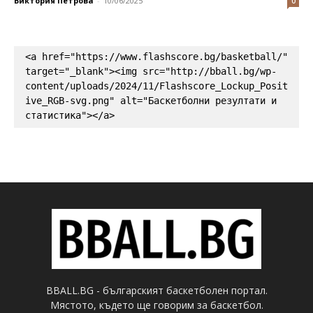
Виктория Петрова
-
10/06/2025
0
<a href="https://www.flashscore.bg/basketball/" 
target="_blank"><img src="http://bball.bg/wp-
content/uploads/2024/11/Flashscore_Lockup_Posit
ive_RGB-svg.png" alt="Баскетболни резултати и 
статистика"></a>
BBALL.BG - българският баскетболен портал.
Мястото, където ще говорим за баскетбол.