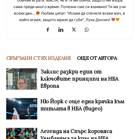
Обичам играта. Мисля, че и тя ме обича, защото ме избра
сама преди много време. Полезни сме си взаимно! Тя ме учи
всеки ден...
Любим цитат: "Искам да спечеля всеки мач, в
който играя, защото мразя да губя", Лука Дончич!
СВЪРЗАНИ С ТЯХ ИЗДЕЛИЯ
ОЩЕ ОТ АВТОРА
Заклис разкри един от
ключовите принципи на НБА
Европа
Ню Йорк с още една крачка към
титлата в НБА (видео)
Легенда на Спърс короняса
Уембаняма за крал на НБА