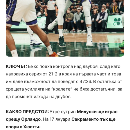
КЛЮЧЪТ:
Бъкс поеха контрола над двубоя, след като
направиха серия от 21-2 в края на първата част и това
им даде възможност да поведат с 47:26. В остатъка от
срещата усилията на “кралете” не бяха достатъчни, за
да променят изхода на двубоя.
КАКВО ПРЕДСТОИ:
Утре сутрин
Милуоки ще играе
срещу Орландо
. На 17 януари
Сакраменто пък ще
спори с Хюстън
.