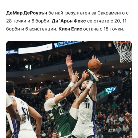
ДеМар ДеРоузън
бе най-резултатен за Сакраменто с
28 точки и 6 борби.
Ди`Арън Фокс
се отчете с 20, 11
борби и 6 асистенции.
Кион Елис
остана с 18 точки.