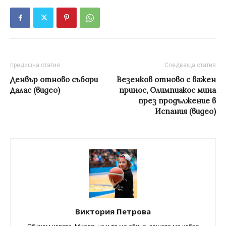
предишна статия
Следваща статия
Денвър отново събори
Везенков отново с важен
Далас (видео)
принос, Олимпиакос мина
през продължение в
Испания (видео)
Виктория Петрова