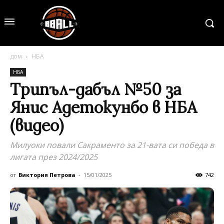
дом
НБА
НБА
Трипъл-дабъл №50 за
Янис Адетокунбо в НБА
(видео)
Милуоки повали Сакраменто за 21-вата си победа в
лигата през 2024/2025
от
Виктория Петрова
-
15/01/2025
742