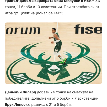
трипъл-дабъл в кариерата си за Милуоки в НБА
– 33
точки, 11 борби и 13 асистенции. При стрелбата си от
игра гръцкият национал бе 14/23.
Деймиън Лилард
добави 24 точки на сметката на
победителите, допълнени от 5 борби и 7 асистенции.
Брук Лопес
се разписа с 21 и 5 борби.