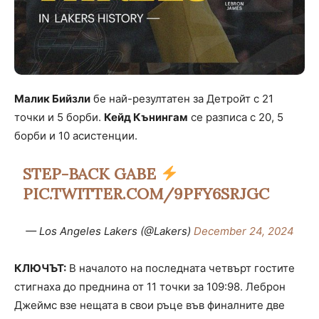
Малик Бийзли
бе най-резултатен за Детройт с 21
точки и 5 борби.
Кейд Кънингам
се разписа с 20, 5
борби и 10 асистенции.
STEP-BACK GABE
PIC.TWITTER.COM/9PFY6SRJGC
— Los Angeles Lakers (@Lakers)
December 24, 2024
КЛЮЧЪТ:
В началото на последната четвърт гостите
стигнаха до преднина от 11 точки за 109:98. Леброн
Джеймс взе нещата в свои ръце във финалните две