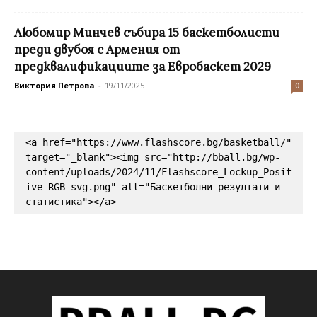
Любомир Минчев събира 15 баскетболисти
преди двубоя с Армения от
предквалификациите за Евробаскет 2029
Виктория Петрова
-
19/11/2025
0
<a href="https://www.flashscore.bg/basketball/" 
target="_blank"><img src="http://bball.bg/wp-
content/uploads/2024/11/Flashscore_Lockup_Posit
ive_RGB-svg.png" alt="Баскетболни резултати и 
статистика"></a>