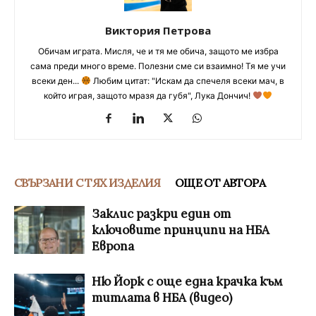
Виктория Петрова
Обичам играта. Мисля, че и тя ме обича, защото ме избра
сама преди много време. Полезни сме си взаимно! Тя ме учи
всеки ден...
Любим цитат: "Искам да спечеля всеки мач, в
който играя, защото мразя да губя", Лука Дончич!
СВЪРЗАНИ С ТЯХ ИЗДЕЛИЯ
ОЩЕ ОТ АВТОРА
Заклис разкри един от
ключовите принципи на НБА
Европа
Ню Йорк с още една крачка към
титлата в НБА (видео)