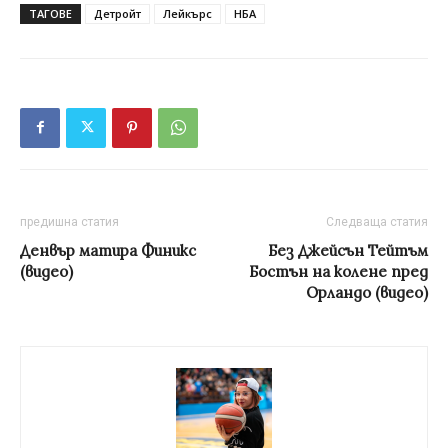
ТАГОВЕ
Детройт
Лейкърс
НБА
предишна статия
Следваща статия
Денвър матира Финикс
Без Джейсън Тейтъм
(видео)
Бостън на колене пред
Орландо (видео)