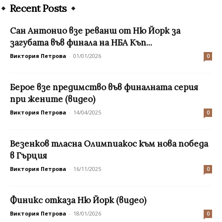
Recent Posts
Сан Антонио взе реванш от Ню Йорк за
загубата във финала на НБА Къп...
Виктория Петрова
-
01/01/2026
0
Берое взе предимство във финалната серия
при жените (видео)
Виктория Петрова
-
14/04/2025
0
Везенков тласна Олимпиакос към нова победа
в Гърция
Виктория Петрова
-
16/11/2025
0
Финикс отказа Ню Йорк (видео)
Виктория Петрова
-
18/01/2026
0