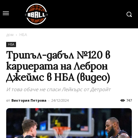
дом
НБА
НБА
Трипъл-дабъл №120 в
кариерата на Леброн
Джеймс в НБА (видео)
И това обаче не спаси Лейкърс от Детройт
от
Виктория Петрова
-
24/12/2024
747