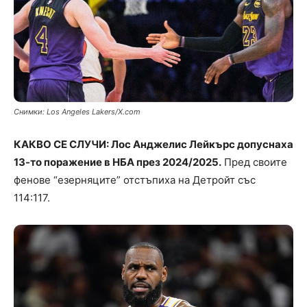
Снимки: Los Angeles Lakers/X.com
КАКВО СЕ СЛУЧИ: Лос Анджелис Лейкърс допуснаха
13-то поражение в НБА през 2024/2025.
Пред своите
фенове “езерняците” отстъпиха на Детройт със
114:117.