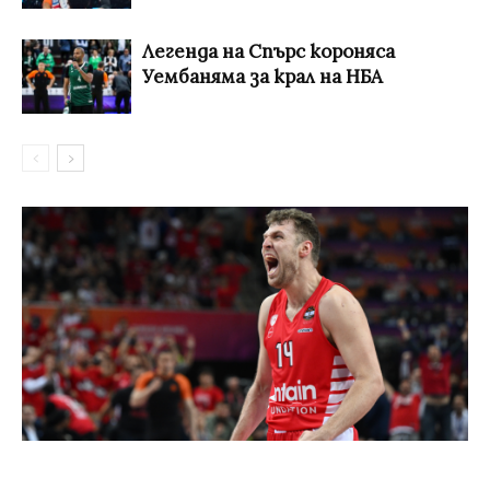
Легенда на Спърс короняса
Уембаняма за крал на НБА