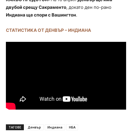
двубой срещу Сакраменто
, докато ден по-рано
Индиана ще спори с Вашингтон
.
СТАТИСТИКА ОТ ДЕНВЪР – ИНДИАНА
ТАГОВЕ
Денвър
Индиана
НБА