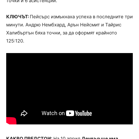
точки и 6 асистенции.
КЛЮЧЪТ:
Пейсърс измъкнаха успеха в последните три
минути. Андрю Нембхард, Арън Нейсмит и Тайрис
Халибъртън бяха точни, за да оформят крайното
125:120.
КАКВО ПРЕДСТОИ:
На 10 април
Денвър ще има