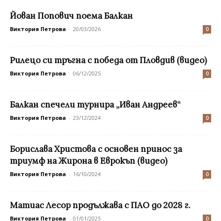
Йован Попович поема Балкан
Виктория Петрова
-
20/03/2026
0
Рилецо си тръгна с победа от Пловдив (видео)
Виктория Петрова
-
06/12/2025
0
Балкан спечели турнира „Иван Андреев“
Виктория Петрова
-
23/12/2024
0
Борислава Христова с основен принос за
триумф на Жирона в Еврокъп (видео)
Виктория Петрова
-
16/10/2024
0
Матиас Лесор продължава с ПАО до 2028 г.
Виктория Петрова
-
01/01/2025
0