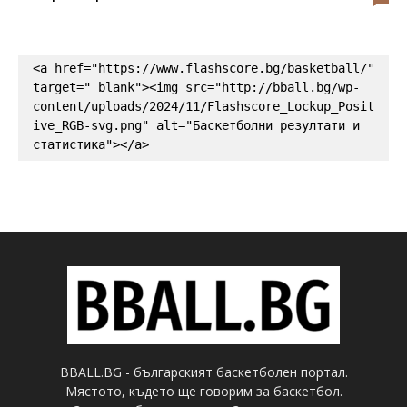
<a href="https://www.flashscore.bg/basketball/" 
target="_blank"><img src="http://bball.bg/wp-
content/uploads/2024/11/Flashscore_Lockup_Posit
ive_RGB-svg.png" alt="Баскетболни резултати и 
статистика"></a>
BBALL.BG - българският баскетболен портал.
Мястото, където ще говорим за баскетбол.