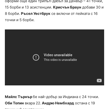
оформи още един трипъл-дабъл за Денвър – 41 точки,
15 борби и 13 асистенции.
Крисчън Браун
добави 30 и
8 борби.
Ръсел Уестбрук
се включи от пейката с 16
точки и 5 борби.
Майлс Търнър
бе най-добър за Индиана с 24 точки.
Оби Топин
вкара 22.
Андрю Нембхард
остана с 19