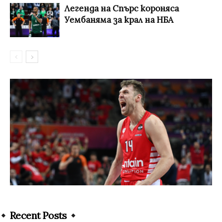
Легенда на Спърс короняса
Уембаняма за крал на НБА
Recent Posts