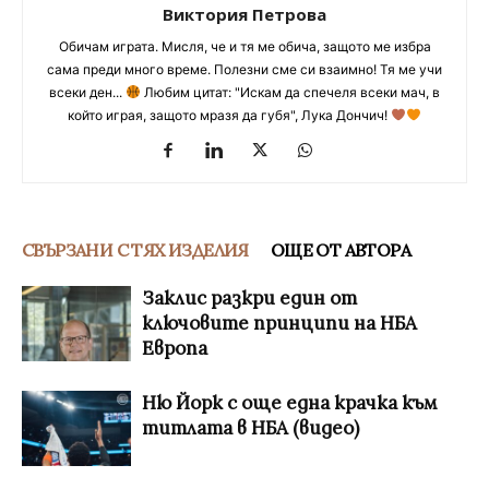
Виктория Петрова
Обичам играта. Мисля, че и тя ме обича, защото ме избра
сама преди много време. Полезни сме си взаимно! Тя ме учи
всеки ден...
Любим цитат: "Искам да спечеля всеки мач, в
който играя, защото мразя да губя", Лука Дончич!
СВЪРЗАНИ С ТЯХ ИЗДЕЛИЯ
ОЩЕ ОТ АВТОРА
Заклис разкри един от
ключовите принципи на НБА
Европа
Ню Йорк с още една крачка към
титлата в НБА (видео)