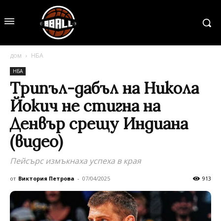
дом
НБА
НБА
Трипъл-дабъл на Никола
Йокич не стигна на
Денвър срещу Индиана
(видео)
Пейсърс измъкнаха успеха в края
от
Виктория Петрова
-
07/04/2025
913