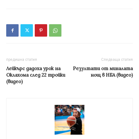
предишна статия
Следваща статия
Лейкърс дадоха урок на
Резултати от миналата
Оклахома след 22 тройки
нощ в НБА (видео)
(видео)