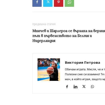
предишна статия
Минчев и Шарлероа се върнаха на верни
път в първенството на Белгия и
Нидерландия
Виктория Петрова
Обичам играта. Мисля, че и 
Полезни сме си взаимно! Тя 
мач, в който играя, защото м