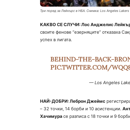
Три поред за Лейкърс в НБА. Снимка: Los Angeles Lakers
КАКВО СЕ СЛУЧИ: Лос Анджелис Лейкърс
своите фенове “езерняците” отказаха Сак
успех в лигата.
BEHIND-THE-BACK-BRO
PIC.TWITTER.COM/WQQ
— Los Angeles Lak
НАЙ-ДОБРИ: Леброн Джеймс
регистрира
– 32 точки, 14 борби и 10 асистенции.
Ан
Хачимура
се разписа с 18 точки и 9 борби