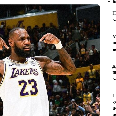
R
Н
В
А
т
В
Д
т
В
П
з
и
В