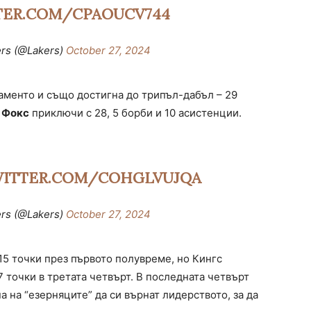
TTER.COM/CPAOUCV744
ers (@Lakers)
October 27, 2024
аменто и също достигна до трипъл-дабъл – 29
 Фокс
приключи с 28, 5 борби и 10 асистенции.
WITTER.COM/COHGLVUJQA
ers (@Lakers)
October 27, 2024
 15 точки през първото полувреме, но Кингс
7 точки в третата четвърт. В последната четвърт
 на “езерняците” да си върнат лидерството, за да