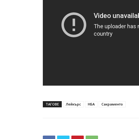
ТАГОВЕ
Лейкърс
НБА
Сакраменто