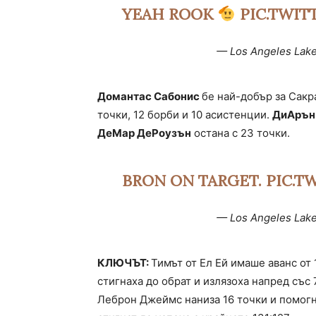
YEAH ROOK
PIC.TWI
— Los Angeles Lak
Домантас Сабонис
бе най-добър за Сакр
точки, 12 борби и 10 асистенции.
ДиАрън
ДеМар ДеРоузън
остана с 23 точки.
BRON ON TARGET.
PIC.T
— Los Angeles Lak
КЛЮЧЪТ:
Тимът от Ел Ей имаше аванс от
стигнаха до обрат и излязоха напред със 
Леброн Джеймс наниза 16 точки и помогна