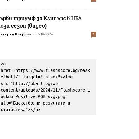
ърви триумф за Клипърс в НБА
ози сезон (видео)
иктория Петрова
-
27/10/2024
1
<a 
href="https://www.flashscore.bg/bask
etball/" target="_blank"><img 
src="http://bball.bg/wp-
content/uploads/2024/11/Flashscore_L
ockup_Positive_RGB-svg.png" 
alt="Баскетболни резултати и 
статистика"></a>