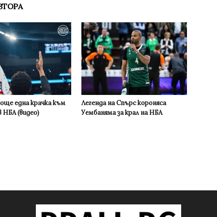
ВТОРА
 още една крачка към
Легенда на Спърс короняса
 НБА (видео)
Уембаняма за крал на НБА