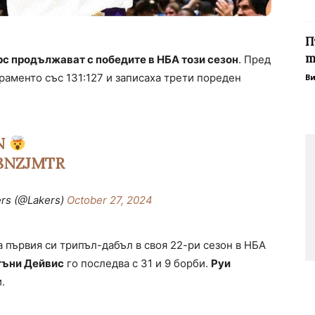
П
т
 продължават с победите в НБА този сезон
. Пред
раменто със 131:127 и записаха трети пореден
В
N
8NZJMTR
ers (@Lakers)
October 27, 2024
 първия си трипъл-дабъл в своя 22-ри сезон в НБА
тъни Дейвис
го последва с 31 и 9 борби.
Руи
.