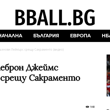
НАЧАЛНА
БЪЛГАРИЯ
ЕВРОПА
НБ
ъхнови Лейкърс срещу Сакраменто (видео)
Леброн Джеймс
 срещу Сакраменто
948