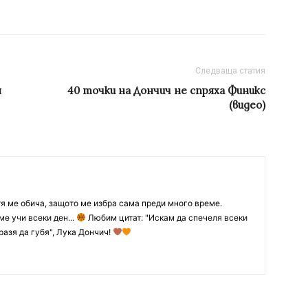
Следваща статия
я
40 точки на Дончич не спряха Финикс
(видео)
тя ме обича, защото ме избра сама преди много време.
ме учи всеки ден...
Любим цитат: "Искам да спечеля всеки
разя да губя", Лука Дончич!