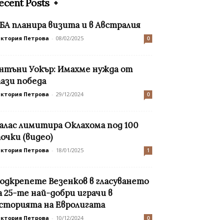
ecent Posts
БА планира визита и в Австралия
иктория Петрова
-
08/02/2025
0
нтъни Уокър: Имахме нужда от
ази победа
иктория Петрова
-
29/12/2024
0
алас лимитира Оклахома под 100
очки (видео)
иктория Петрова
-
18/01/2025
1
одкрепете Везенков в гласуването
а 25-те най-добри играчи в
сторията на Евролигата
иктория Петрова
-
10/12/2024
0