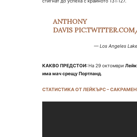
стигнат до успеха с крайното 131:127.
ANTHONY
DAVIS
PIC.TWITTER.CO
— Los Angeles Lak
КАКВО ПРЕДСТОИ:
На 29 октомври
Лейк
има мач срещу Портланд
.
СТАТИСТИКА ОТ ЛЕЙКЪРС – САКРАМЕ