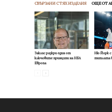
СВЪРЗАНИ С ТЯХ ИЗДЕЛИЯ
ОЩЕ ОТ А
Заклис разкри един от
Ню Йорк с
ключовите принципи на НБА
титлата в
Европа