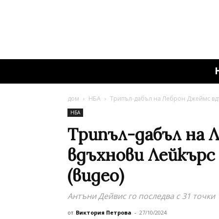
дом
НБА
Трипъл-дабъл на Леброн Джеймс вд
НБА
Трипъл-дабъл на 
вдъхнови Лейкърс
(видео)
Антъни Дейвис го последва с 31 точки
от
Виктория Петрова
-
27/10/2024