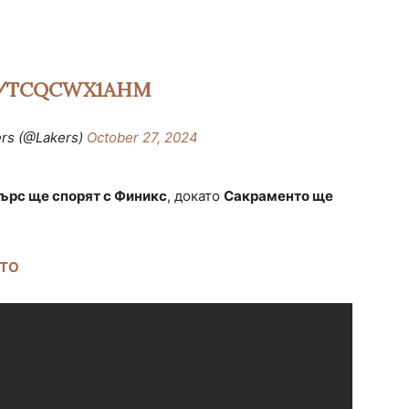
M/TCQCWX1AHM
ers (@Lakers)
October 27, 2024
ърс ще спорят с Финикс
, докато
Сакраменто ще
НТО