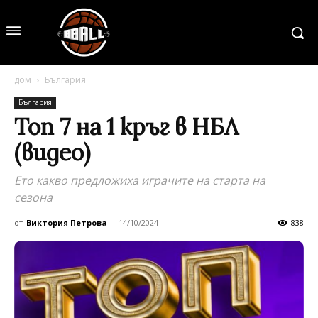
дом
България
България
Топ 7 на 1 кръг в НБЛ
(видео)
Ето какво предложиха играчите на старта на
сезона
от
Виктория Петрова
-
14/10/2024
838