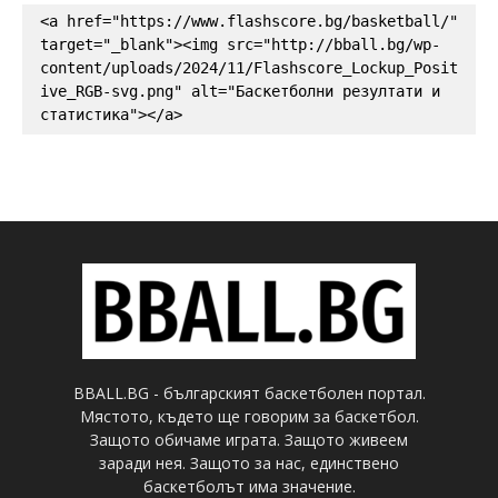
<a href="https://www.flashscore.bg/basketball/" 
target="_blank"><img src="http://bball.bg/wp-
content/uploads/2024/11/Flashscore_Lockup_Posit
ive_RGB-svg.png" alt="Баскетболни резултати и 
статистика"></a>
BBALL.BG - българският баскетболен портал.
Мястото, където ще говорим за баскетбол.
Защото обичаме играта. Защото живеем
заради нея. Защото за нас, единствено
баскетболът има значение.