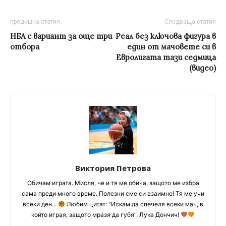
предишна статия
Следваща статия
НБА с вариант за още три
Реал без ключова фигура в
отбора
един от мачовете си в
Евролигата тази седмица
(видео)
Виктория Петрова
Обичам играта. Мисля, че и тя ме обича, защото ме избра
сама преди много време. Полезни сме си взаимно! Тя ме учи
всеки ден...
Любим цитат: "Искам да спечеля всеки мач, в
който играя, защото мразя да губя", Лука Дончич!