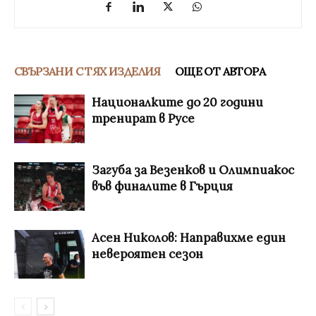
СВЪРЗАНИ С ТЯХ ИЗДЕЛИЯ
ОЩЕ ОТ АВТОРА
Националките до 20 години
тренират в Русе
Загуба за Везенков и Олимпиакос
във финалите в Гърция
Асен Николов: Направихме един
невероятен сезон