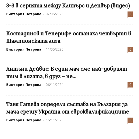
3-3 в серията между Клипърс и Денвър (видео)
Виктория Петрова
-
02/05/2025
0
Костадинов и Тенерифе останаха четвърти в
Шампионската лига
Виктория Петрова
-
11/05/2025
0
Антъни Дейвис: В един мач сме най-добрият
тим в лигата, в друг – не...
Виктория Петрова
-
06/11/2024
0
Таня Гатева определи състава на България за
мача срещу Украйна от евроквалификациите
Виктория Петрова
-
15/11/2025
0