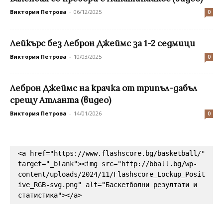
Виктория Петрова
-
06/12/2025
0
Лейкърс без Леброн Джеймс за 1-2 седмици
Виктория Петрова
-
10/03/2025
0
Леброн Джеймс на крачка от трипъл-дабъл
срещу Атланта (видео)
Виктория Петрова
-
14/01/2026
0
<a href="https://www.flashscore.bg/basketball/" 
target="_blank"><img src="http://bball.bg/wp-
content/uploads/2024/11/Flashscore_Lockup_Posit
ive_RGB-svg.png" alt="Баскетболни резултати и 
статистика"></a>