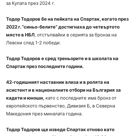
за Купата през 2024 г.
Тодор Тодоров бе на пейката на Спартак, когато през
2022 г. “синьо-белите” достигнаха до четвъртото
място в НБЛ
, отстъпвайки в серията за бронза на
Левски след 1-2 победи.
Тодор Тодоров е сред треньорите и в школата на
Спартак през последните години.
42-годишният наставник влиза и в ролята на
асистент и в националните отбори на България за
кадети и юноши,
като с последните има бронз от
европейското първенство, Дивизия Б, в Северна
Македония през миналата година.
Тодор Тодоров ще изведе Спартак отново като