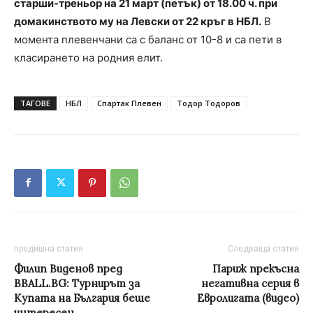
старши-треньор на 21 март (петък) от 18.00 ч. при
домакинството му на Левски от 22 кръг в НБЛ.
В
момента плевенчани са с баланс от 10-8 и са пети в
класирането на родния елит.
ТАГОВЕ
НБЛ
Спартак Плевен
Тодор Тодоров
предишна статия
Следваща статия
Филип Виденов пред
Париж прекъсна
BBALL.BG: Турнирът за
негативна серия в
Купата на България беше
Евролигата (видео)
интересен