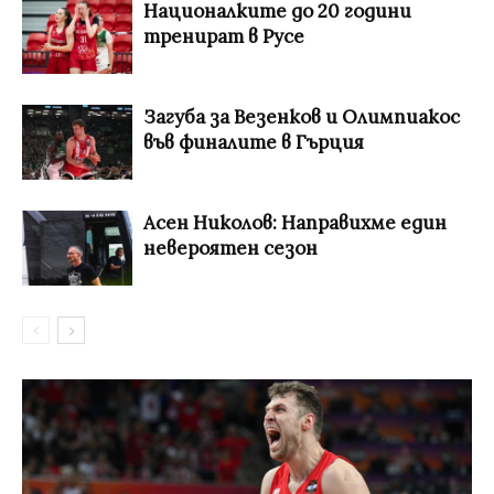
Националките до 20 години
тренират в Русе
Загуба за Везенков и Олимпиакос
във финалите в Гърция
Асен Николов: Направихме един
невероятен сезон