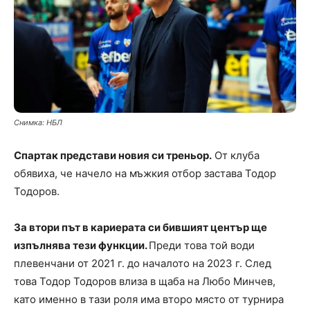
Снимка: НБЛ
Спартак представи новия си треньор.
От клуба
обявиха, че начело на мъжкия отбор застава Тодор
Тодоров.
За втори път в кариерата си бившият център ще
изпълнява тези функции.
Преди това той води
плевенчани от 2021 г. до началото на 2023 г. След
това Тодор Тодоров влиза в щаба на Любо Минчев,
като именно в тази роля има второ място от турнира