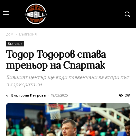
дом
България
България
Тодор Тодоров става
треньор на Спартак
Бившият център ще води плевенчани за втори път
в кариерата си
от
Виктория Петрова
-
18/03/2025
698