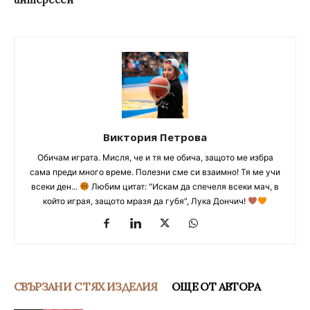
Виктория Петрова
Обичам играта. Мисля, че и тя ме обича, защото ме избра
сама преди много време. Полезни сме си взаимно! Тя ме учи
всеки ден...
Любим цитат: "Искам да спечеля всеки мач, в
който играя, защото мразя да губя", Лука Дончич!
СВЪРЗАНИ С ТЯХ ИЗДЕЛИЯ
ОЩЕ ОТ АВТОРА