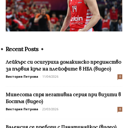
Recent Posts
Лейкърс си осигуриха домакинско предимство
за първия кръг на плейофите в НБА (видео)
Виктория Петрова
-
11/04/2026
0
Минесота спря негативна серия при визити в
Бостън (видео)
Виктория Петрова
-
23/03/2026
0
Валенсия се пребори с Панатинайкос (видео)