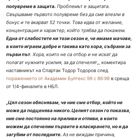
полувреме в защита.
Проблемът е защитата.
Свършваме първото полувреме без да сме влезли в
бонус и те вкарват 52 точки. Това идва от желание,
концентрация и характер, който трябва да покажем.
Една от слабостите ни този сезон е, че имаме мачове,
в които играем добре и такива като хора, събрани за
първи път
. Хора, които не са отбор и не искат да
полагат нужните усилия, за да спечелят
„, коментира
наставникът на Спартак Тодор Тодоров след
поражението от Академик Бултекс 99 с 86:98
в среща
от 1/4-финалите в НБЛ.
„Цял сезон обяснявам, че ние сме отбор, който не
може да подценява никого. Целият сезон го показва,
ние сме постоянно на приливи и отливи, в които
можем да спечелим първите в класирането, но и да
загубим от последните.
Аз не виждам причина,