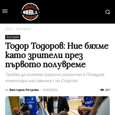
дом
България
България
Тодор Тодоров: Ние бяхме
като зрители през
първото полувреме
Трябва да излезем коренно различни в Пловдив,
коментира наставникът на Спартак
от
Виктория Петрова
-
01/05/2025
647