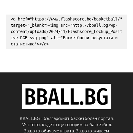
<a href="https://www.flashscore.bg/basketball/" 
target="_blank"><img src="http://bball.bg/wp-
content/uploads/2024/11/Flashscore_Lockup_Posit
ive_RGB-svg.png" alt="Баскетболни резултати и 
статистика"></a>
BBALL.BG - българският баскетболен портал.
Мястото, където ще говорим за баскетбол.
Защото обичаме играта. Защото живеем