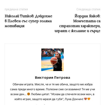
предишна статия
Следваща статия
Николай Титков: Дойдохме
Йордан Янков:
в Плевен със супер голяма
Момчетата са
мотивация
страхотни характери,
играят с желание и сърце
Виктория Петрова
Обичам играта. Мисля, че и тя ме обича, защото ме избра
сама преди много време. Полезни сме си взаимно! Тя ме учи
всеки ден...
Любим цитат: "Искам да спечеля всеки мач, в
който играя, защото мразя да губя", Лука Дончич!