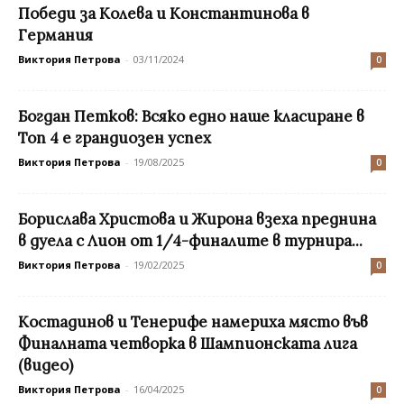
Победи за Колева и Константинова в
Германия
Виктория Петрова
-
03/11/2024
0
Богдан Петков: Всяко едно наше класиране в
Топ 4 е грандиозен успех
Виктория Петрова
-
19/08/2025
0
Борислава Христова и Жирона взеха преднина
в дуела с Лион от 1/4-финалите в турнира...
Виктория Петрова
-
19/02/2025
0
Костадинов и Тенерифе намериха място във
Финалната четворка в Шампионската лига
(видео)
Виктория Петрова
-
16/04/2025
0