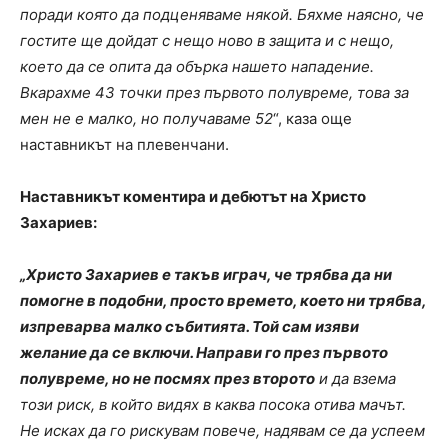
поради която да подценяваме някой. Бяхме наясно, че
гостите ще дойдат с нещо ново в защита и с нещо,
което да се опита да обърка нашето нападение.
Вкарахме 43 точки през първото полувреме, това за
мен не е малко, но получаваме 52
“, каза още
наставникът на плевенчани.
Наставникът коментира и дебютът на Христо
Захариев:
„Христо Захариев е такъв играч, че трябва да ни
помогне в подобни, просто времето, което ни трябва,
изпреварва малко събитията. Той сам изяви
желание да се включи. Направи го през първото
полувреме, но не посмях през второто
и да взема
този риск, в който видях в каква посока отива мачът.
Не исках да го рискувам повече, надявам се да успеем