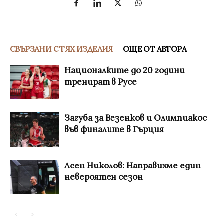
СВЪРЗАНИ С ТЯХ ИЗДЕЛИЯ
ОЩЕ ОТ АВТОРА
Националките до 20 години
тренират в Русе
Загуба за Везенков и Олимпиакос
във финалите в Гърция
Асен Николов: Направихме един
невероятен сезон