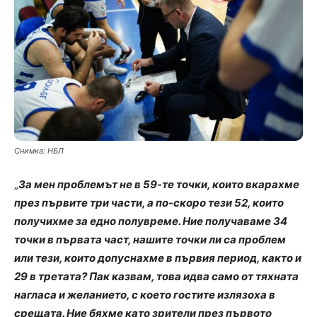
Снимка: НБЛ
„
За мен проблемът не в 59-те точки, които вкарахме
през първите три части, а по-скоро тези 52, които
получихме за едно полувреме. Ние получаваме 34
точки в първата част, нашите точки ли са проблем
или тези, които допуснахме в първия период, както и
29 в третата? Пак казвам, това идва само от тяхната
нагласа и желанието, с което гостите излязоха в
срещата. Ние бяхме като зрители през първото