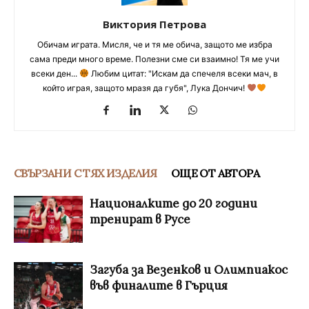
Виктория Петрова
Обичам играта. Мисля, че и тя ме обича, защото ме избра
сама преди много време. Полезни сме си взаимно! Тя ме учи
всеки ден...
Любим цитат: "Искам да спечеля всеки мач, в
който играя, защото мразя да губя", Лука Дончич!
СВЪРЗАНИ С ТЯХ ИЗДЕЛИЯ
ОЩЕ ОТ АВТОРА
Националките до 20 години
тренират в Русе
Загуба за Везенков и Олимпиакос
във финалите в Гърция