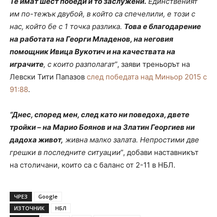
Те имат шест победи и то заслужени.
Единственият
им по-тежък двубой, в който са спечелили, е този с
нас, който бе с 1 точка разлика.
Това е благодарение
на работата на Георги Младенов, на неговия
помощник Ивица Вукотич и на качествата на
играчите
, с които разполагат
”, заяви треньорът на
Левски Тити Папазов
след победата над Миньор 2015 с
91:88
.
“Днес, според мен, след като ни поведоха, двете
тройки – на Марио Боянов и на Златин Георгиев ни
дадоха живот,
живна малко залата. Непростими две
грешки в последните ситуации
”, добави наставникът
на столичани, които са с баланс от 2-11 в НБЛ.
ЧРЕЗ
Google
ИЗТОЧНИК
НБЛ