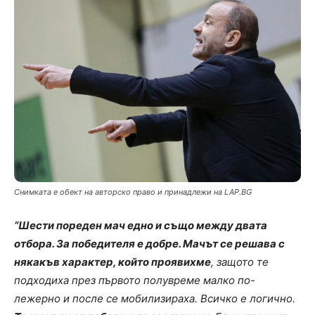
Снимката е обект на авторско право и принадлежи на LAP.BG
“Шести пореден мач едно и също между двата
отбора. За победителя е добре. Мачът се решава с
някакъв характер, който проявихме
, защото те
подходиха през първото полувреме малко по-
лежерно и после се мобилизираха. Всичко е логично.