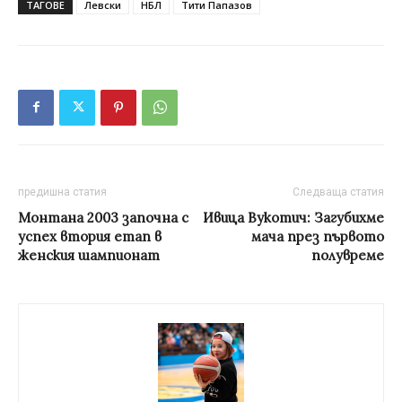
ТАГОВЕ
Левски
НБЛ
Тити Папазов
предишна статия
Следваща статия
Монтана 2003 започна с
Ивица Вукотич: Загубихме
успех втория етап в
мача през първото
женския шампионат
полувреме