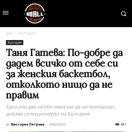
дом
България
България
Таня Гатева: По-добре да
дадем всичко от себе си
за женския баскетбол,
отколкото нищо да не
правим
Една или две загуби няма как да ни прекършат,
добави селекционерът на България
от
Виктория Петрова
-
06/02/2025
691