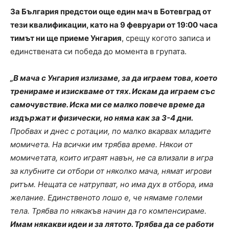
За България предстои още един мач в Ботевград от
тези квалификации, като на 9 февруари от 19:00 часа
тимът ни ще приеме Унгария
, срещу когото записа и
единствената си победа до момента в групата.
„В мача с Унгария излизаме, за да играем това, което
тренираме и изискваме от тях. Искам да играем със
самочувствие. Иска ми се малко повече време да
издържат и физически, но няма как за 3-4 дни.
Пробвах и днес с ротации, по малко вкарвах младите
момичета. На всички им трябва време. Някои от
момичетата, които играят навън, не са влизали в игра
за клубните си отбори от няколко мача, нямат игрови
ритъм. Нещата се натрупват, но има дух в отбора, има
желание. Единственото лошо е, че нямаме големи
тела. Трябва по някакъв начин да го компенсираме.
Имам някакви идеи и за лятото. Трябва да се работи