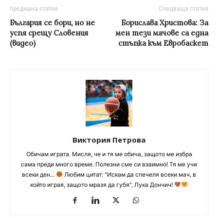
предишна статия
Следваща статия
България се бори, но не
Борислава Христова: За
успя срещу Словения
мен тези мачове са една
(видео)
стъпка към Евробаскет
Виктория Петрова
Обичам играта. Мисля, че и тя ме обича, защото ме избра
сама преди много време. Полезни сме си взаимно! Тя ме учи
всеки ден...
Любим цитат: "Искам да спечеля всеки мач, в
който играя, защото мразя да губя", Лука Дончич!