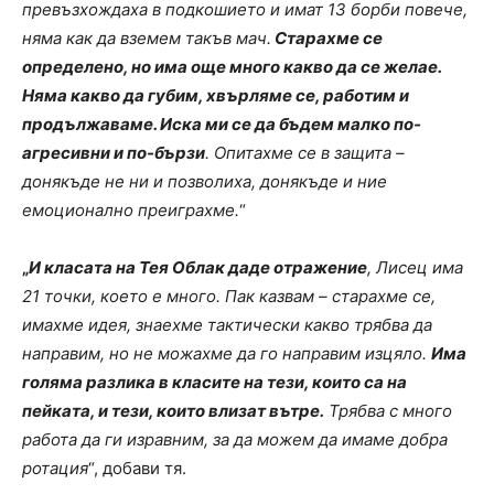
превъзхождаха в подкошието и имат 13 борби повече,
няма как да вземем такъв мач.
Старахме се
определено, но има още много какво да се желае.
Няма какво да губим, хвърляме се, работим и
продължаваме. Иска ми се да бъдем малко по-
агресивни и по-бързи
. Опитахме се в защита –
донякъде не ни и позволиха, донякъде и ние
емоционално преиграхме.
“
„
И класата на Тея Облак даде отражение
, Лисец има
21 точки, което е много. Пак казвам – старахме се,
имахме идея, знаехме тактически какво трябва да
направим, но не можахме да го направим изцяло.
Има
голяма разлика в класите на тези, които са на
пейката, и тези, които влизат вътре.
Трябва с много
работа да ги изравним, за да можем да имаме добра
ротация
“, добави тя.