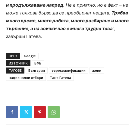
и продължаваме напред.
Не е приятно, но е факт – не
може толкова бързо да се преобърнат нещата.
Трябва
много време, много работа, много разбиране и много
търпение, а на всички нас е много трудно това
“,
завърши Гатева.
ЧРЕЗ
Google
ИЗТОЧНИК
БФБ
ТАГОВЕ
България
евроквалификации
жени
национални отбори
Таня Гатева