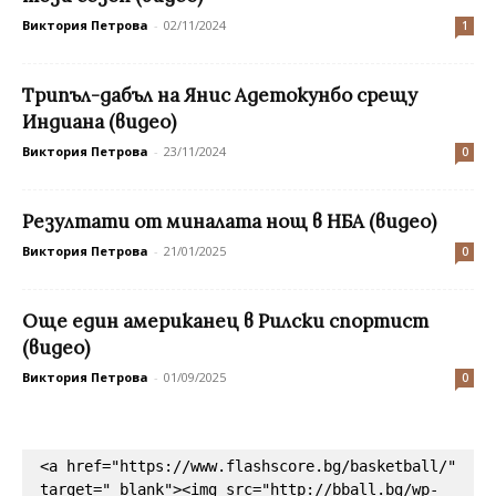
Виктория Петрова
-
02/11/2024
1
Tрипъл-дабъл на Янис Адетокунбо срещу
Индиана (видео)
Виктория Петрова
-
23/11/2024
0
Резултати от миналата нощ в НБА (видео)
Виктория Петрова
-
21/01/2025
0
Още един американец в Рилски спортист
(видео)
Виктория Петрова
-
01/09/2025
0
<a href="https://www.flashscore.bg/basketball/" 
target="_blank"><img src="http://bball.bg/wp-