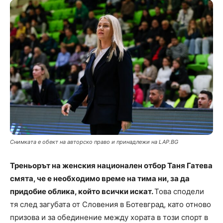
Снимката е обект на авторско право и принадлежи на LAP.BG
Треньорът на женския национален отбор Таня Гатева
смята, че е необходимо време на тима ни, за да
придобие облика, който всички искат.
Това сподели
тя след загубата от Словения в Ботевград, като отново
призова и за обединение между хората в този спорт в