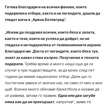
Гатева благодари и на всички фенове, които
подкрепиха отбора, както и на легендите, дошли да
гледат мача в „Арена Ботевград“.
„
Искам да поздравя всички, които бяха в залата,
както и тези, които не успяха да дойдат, но ни
гледаха и ни подкрепяха от телевизионните екрани.
Благодаря им
.
Доста от легендите, които бяха тук,
знаят за какво става въпрос. Получихме и тяхната
подкрепа.
Трябва време и много неща още да се
случат и при подрастващите, за да може след пет
години да имаме национален отбор. Дали ще го
постигнем зависи от всички нас, не само от мен и моя
щаб. Всички много обичаме баскетбола и искаме да
се развива, затова го правим.
Една или две загуби
няма как да ни прекършат
, напротив
“, заяви тя.