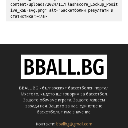
content/uploads/2024/11/Flashscore_Lockup_Posit
ive_RGB-svg.png" alt="Баскетболни резултати и 
статистика"></a>
BBALL.BG - българският баскетболен портал.
Мястото, където ще говорим за баскетбол.
Защото обичаме играта. Защото живеем
заради нея. Защото за нас, единствено
баскетболът има значение.
Контакти:
bballbg@gmail.com