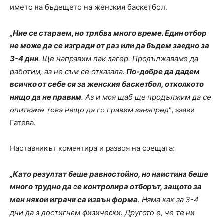
името на бъдещето на женския баскетбол.
„Ние се стараем, но трябва много време. Един отбор
не може да се изгради от раз или да бъдем заедно за
3-4 дни
. Ще направим пак лагер. Продължаваме да
работим, аз не съм се отказала.
По-добре да дадем
всичко от себе си за женския баскетбол, отколкото
нищо да не правим
. Аз и моя щаб ще продължим да се
опитваме това нещо да го правим занапред
“, заяви
Гатева.
Наставникът коментира и развоя на срещата:
„Като резултат беше равностойно, но наистина беше
много трудно да се контролира отборът, защото за
мен някои играчи са извън форма
. Няма как за 3-4
дни да я достигнем физически. Другото е, че те ни