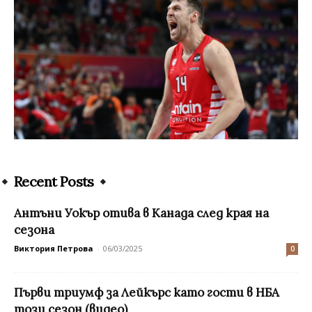
Recent Posts
Антъни Уокър отива в Канада след края на
сезона
Виктория Петрова
-
06/03/2025
0
Първи триумф за Лейкърс като гости в НБА
този сезон (видео)