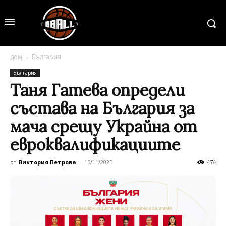
дом
България
България
Таня Гатева определи
състава на България за
мача срещу Украйна от
евроквалификациите
от
Виктория Петрова
-
15/11/2025
474