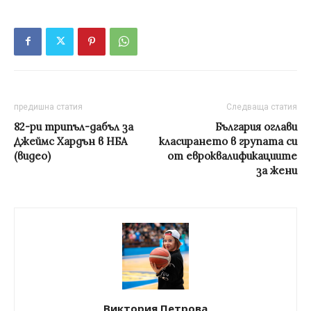
предишна статия
Следваща статия
82-ри трипъл-дабъл за
България оглави
Джеймс Хардън в НБА
класирането в групата си
(видео)
от евроквалификациите
за жени
Виктория Петрова