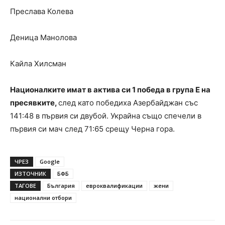
Преслава Колева
Деница Манолова
Кайла Хилсман
Националките имат в актива си 1 победа в група Е на
пресявките,
след като победиха Азербайджан със
141:48 в първия си двубой. Украйна също спечели в
първия си мач след 71:65 срещу Черна гора.
ЧРЕЗ
Google
ИЗТОЧНИК
БФБ
ТАГОВЕ
България
евроквалификации
жени
национални отбори