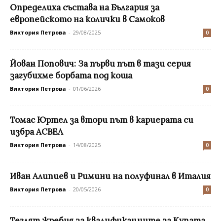
Определиха състава на България за
европейското на колички в Самоков
Виктория Петрова
-
29/08/2025
0
Йован Попович: За първи път в тази серия
загубихме борбата под коша
Виктория Петрова
-
01/06/2026
0
Томас Юртел за втори път в кариерата си
избра АСВЕЛ
Виктория Петрова
-
14/08/2025
0
Иван Алипиев и Римини на полуфинал в Италия
Виктория Петрова
-
20/05/2026
0
Теглят жребия за квалификациите за Купата