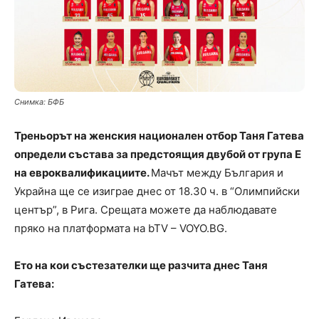
Снимка: БФБ
Треньорът на женския национален отбор Таня Гатева
определи състава за предстоящия двубой от група Е
на евроквалификациите.
Мачът между България и
Украйна ще се изиграе днес от 18.30 ч. в “Олимпийски
център”, в Рига. Срещата можете да наблюдавате
пряко на платформата на bTV – VOYO.BG.
Ето на кои състезателки ще разчита днес Таня
Гатева: