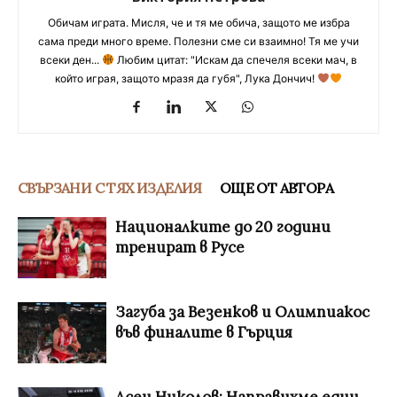
Обичам играта. Мисля, че и тя ме обича, защото ме избра
сама преди много време. Полезни сме си взаимно! Тя ме учи
всеки ден...
Любим цитат: "Искам да спечеля всеки мач, в
който играя, защото мразя да губя", Лука Дончич!
СВЪРЗАНИ С ТЯХ ИЗДЕЛИЯ
ОЩЕ ОТ АВТОРА
Националките до 20 години
тренират в Русе
Загуба за Везенков и Олимпиакос
във финалите в Гърция
Асен Николов: Направихме един