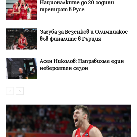
Националките до 20 години
тренират в Русе
Загуба за Везенков и Олимпиакос
във финалите в Гърция
Асен Николов: Направихме един
невероятен сезон