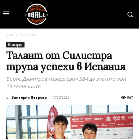
дом
България
България
Талант от Силистра
трупа успехи в Испания
Борис Димитров изведе своя SBA до златото при
15-годишните
от
Виктория Петрова
-
17/06/2025
867