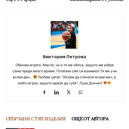
Виктория Петрова
Обичам играта. Мисля, че и тя ме обича, защото ме избра
сама преди много време. Полезни сме си взаимно! Тя ме учи
всеки ден...
Любим цитат: "Искам да спечеля всеки мач, в
който играя, защото мразя да губя", Лука Дончич!
СВЪРЗАНИ С ТЯХ ИЗДЕЛИЯ
ОЩЕ ОТ АВТОРА