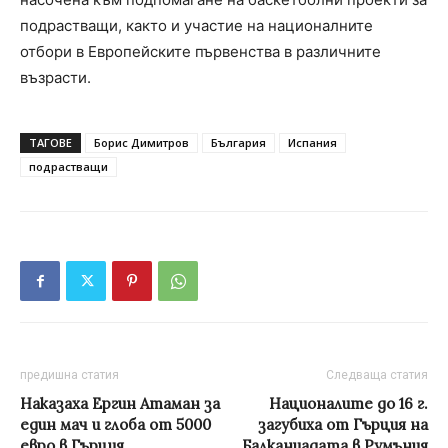
подрастващи, както и участие на националните
отбори в Европейските първенства в различните
възрасти.
ТАГОВЕ
Борис Димитров
България
Испания
подрастващи
предишна статия
Следваща статия
Наказаха Ергин Атаман за
Националите до 16 г.
един мач и глоба от 5000
загубиха от Гърция на
евро в Гърция
Балканиадата в Румъния