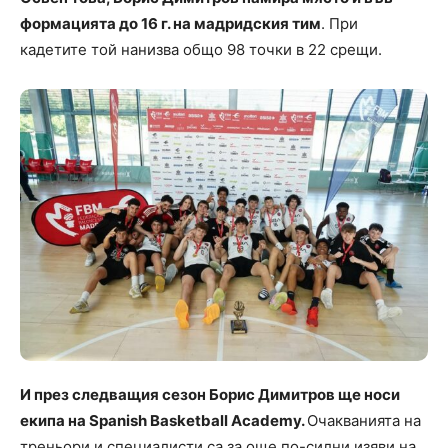
формацията до 16 г. на мадридския тим
. При
кадетите той нанизва общо 98 точки в 22 срещи.
И през следващия сезон Борис Димитров ще носи
екипа на Spanish Basketball Academy.
Очакванията на
треньори и специалисти са за още по-силни изяви на