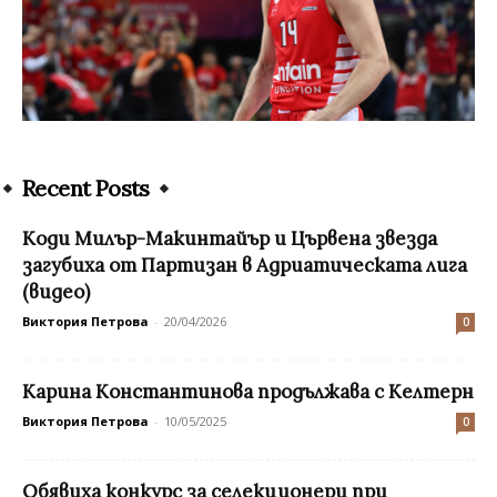
Recent Posts
Коди Милър-Макинтайър и Цървена звезда
загубиха от Партизан в Адриатическата лига
(видео)
Виктория Петрова
-
20/04/2026
0
Карина Константинова продължава с Келтерн
Виктория Петрова
-
10/05/2025
0
Обявиха конкурс за селекционери при