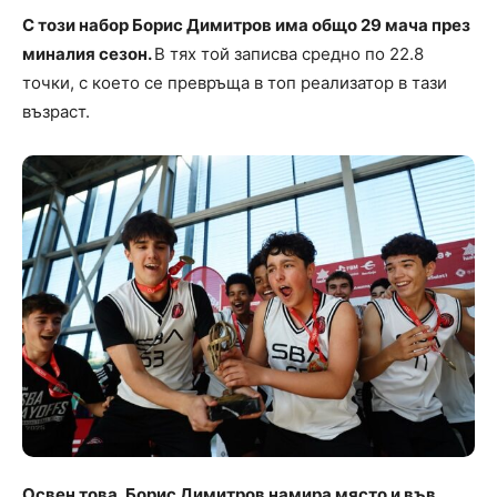
С този набор Борис Димитров има общо 29 мача през
миналия сезон.
В тях той записва средно по 22.8
точки, с което се превръща в топ реализатор в тази
възраст.
Освен това, Борис Димитров намира място и във