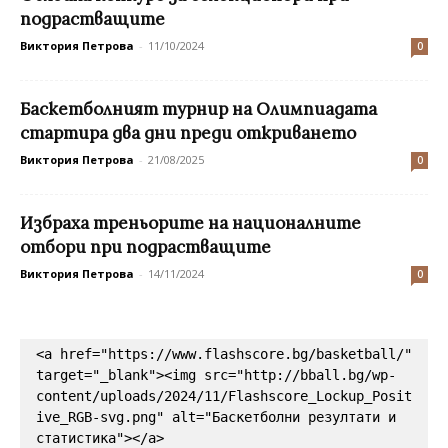
подрастващите
Виктория Петрова
-
11/10/2024
0
Баскетболният турнир на Олимпиадата
стартира два дни преди откриването
Виктория Петрова
-
21/08/2025
0
Избраха треньорите на националните
отбори при подрастващите
Виктория Петрова
-
14/11/2024
0
<a href="https://www.flashscore.bg/basketball/" 
target="_blank"><img src="http://bball.bg/wp-
content/uploads/2024/11/Flashscore_Lockup_Posit
ive_RGB-svg.png" alt="Баскетболни резултати и 
статистика"></a>