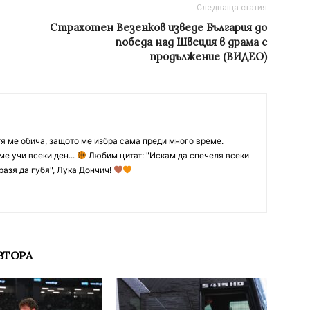
Следваща статия
Страхотен Везенков изведе България до
победа над Швеция в драма с
продължение (ВИДЕО)
тя ме обича, защото ме избра сама преди много време.
ме учи всеки ден...
Любим цитат: "Искам да спечеля всеки
разя да губя", Лука Дончич!
ВТОРА