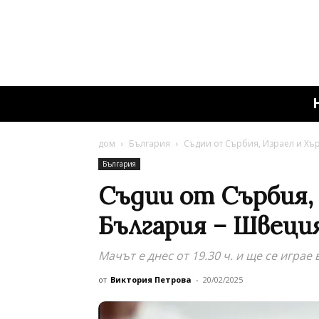
дом
България
Съдии от Сърбия, Израел и Хъ
България
Съдии от Сърбия,
България – Швеци
Мачът е днес от 19.30 ч. и ще се играе
от
Виктория Петрова
-
20/02/2025