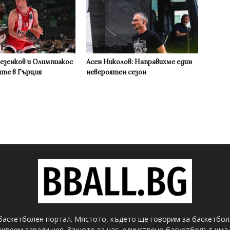
Везенков и Олимпиакос
Асен Николов: Направихме един
ите в Гърция
невероятен сезон
баскетболен портал. Мястото, където ще говорим за баскетбол
ивеем заради нея. Защото за нас, единствено баскетболът има 