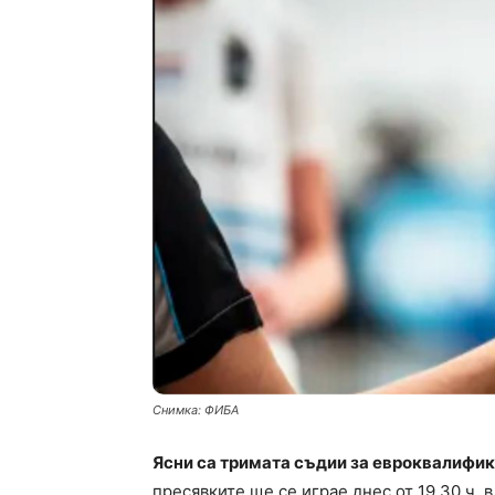
Снимка: ФИБА
Ясни са тримата съдии за евроквалифи
пресявките ще се играе днес от 19.30 ч. в