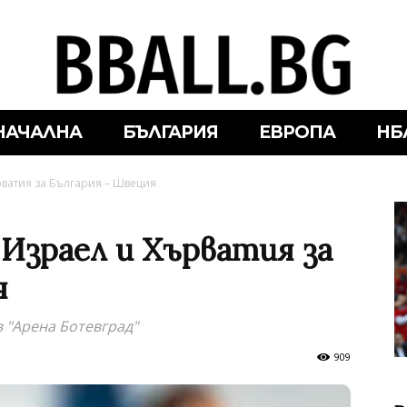
НАЧАЛНА
БЪЛГАРИЯ
ЕВРОПА
НБ
рватия за България – Швеция
 Израел и Хърватия за
я
 в "Арена Ботевград"
909