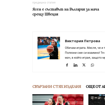
предишна статия
Ясен е съставът на България за мача
срещу Швеция
Виктория Петрова
Обичам играта. Мисля, че и 
Полезни сме си взаимно! Тя 
мач, в който играя, защото м
СВЪРЗАНИ С ТЯХ ИЗДЕЛИЯ
ОЩЕ ОТ А