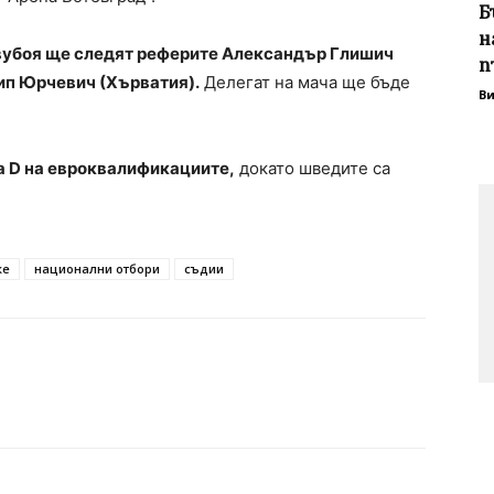
Б
н
двубоя ще следят реферите Александър Глишич
п
ип Юрчевич (Хърватия).
Делегат на мача ще бъде
В
па D на евроквалификациите,
докато шведите са
же
национални отбори
съдии