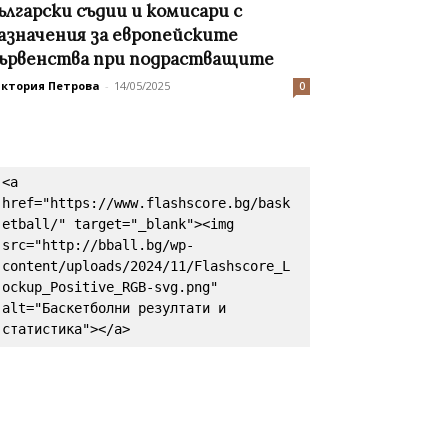
ългарски съдии и комисари с
азначения за eвропейските
ървенства при подрастващите
иктория Петрова
-
14/05/2025
0
<a 
href="https://www.flashscore.bg/bask
etball/" target="_blank"><img 
src="http://bball.bg/wp-
content/uploads/2024/11/Flashscore_L
ockup_Positive_RGB-svg.png" 
alt="Баскетболни резултати и 
статистика"></a>