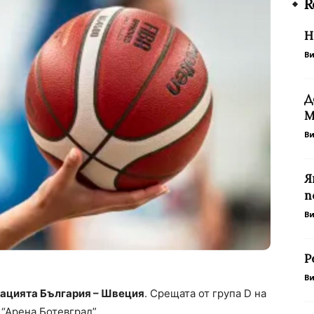
R
Н
В
Д
М
В
Я
п
В
Р
В
кацията България – Швеция
. Срещата от група D на
 “Арена Ботевград”.