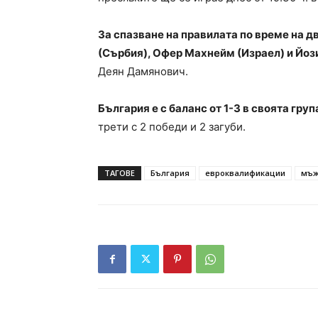
За спазване на правилата по време на 
(Сърбия), Офер Махнейм (Израел) и Йоз
Деян Дамянович.
България е с баланс от 1-3 в своята гру
трети с 2 победи и 2 загуби.
ТАГОВЕ
България
евроквалификации
мъ