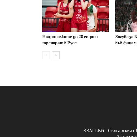
Националките до 20 години
Загуба за 
тренират в Русе
във финал
BBALL.BG - българският 
Защото ж