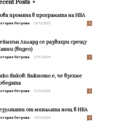
ecent Posts
ова промяна в програмата на НБЛ
иктория Петрова
-
13/12/2025
0
еймиън Лилард се развихри срещу
аями (видео)
иктория Петрова
-
27/11/2024
1
нко Янков: Важното е, че взехме
обедата
иктория Петрова
-
21/12/2024
0
езултати от миналата нощ в НБА
иктория Петрова
-
14/12/2024
0