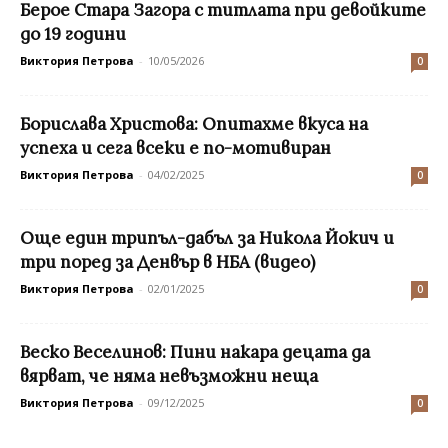
Берое Стара Загора с титлата при девойките
до 19 години
Виктория Петрова
-
10/05/2026
0
Борислава Христова: Опитахме вкуса на
успеха и сега всеки е по-мотивиран
Виктория Петрова
-
04/02/2025
0
Още един трипъл-дабъл за Никола Йокич и
три поред за Денвър в НБА (видео)
Виктория Петрова
-
02/01/2025
0
Веско Веселинов: Пини накара децата да
вярват, че няма невъзможни неща
Виктория Петрова
-
09/12/2025
0