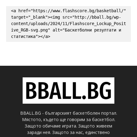
<a href="https://www.flashscore.bg/basketball/" 
target="_blank"><img src="http://bball.bg/wp-
content/uploads/2024/11/Flashscore_Lockup_Posit
ive_RGB-svg.png" alt="Баскетболни резултати и 
статистика"></a>
BBALL.BG - българският баскетболен портал.
Мястото, където ще говорим за баскетбол.
Защото обичаме играта. Защото живеем
заради нея. Защото за нас, единствено