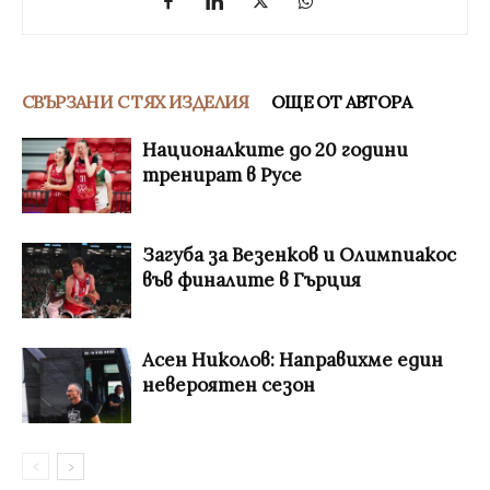
СВЪРЗАНИ С ТЯХ ИЗДЕЛИЯ
ОЩЕ ОТ АВТОРА
Националките до 20 години
тренират в Русе
Загуба за Везенков и Олимпиакос
във финалите в Гърция
Асен Николов: Направихме един
невероятен сезон