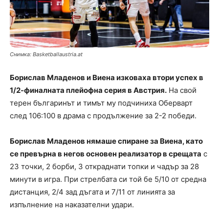
Снимка: Basketballaustria.at
Борислав Младенов и Виена изковаха втори успех в
1/2-финалната плейофна серия в Австрия.
На свой
терен българинът и тимът му подчиниха Оберварт
след 106:100 в драма с продължение за 2-2 победи.
Борислав Младенов нямаше спиране за Виена, като
се превърна в негов основен реализатор в срещата
с
23 точки, 2 борби, 3 откраднати топки и чадър за 28
минути в игра. При стрелбата си той бе 5/10 от средна
дистанция, 2/4 зад дъгата и 7/11 от линията за
изпълнение на наказателни удари.