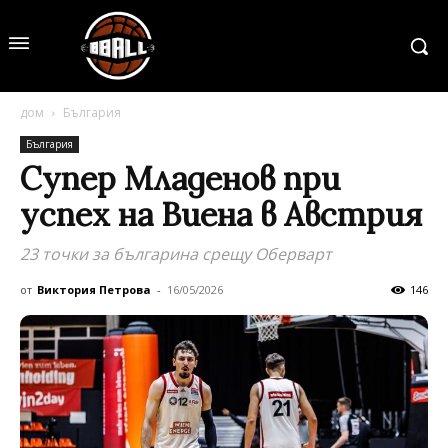
дом
България
България
Супер Младенов при
успех на Виена в Австрия
23 точки за българина срещу Оберварт
от
Виктория Петрова
-
16/05/2026
146