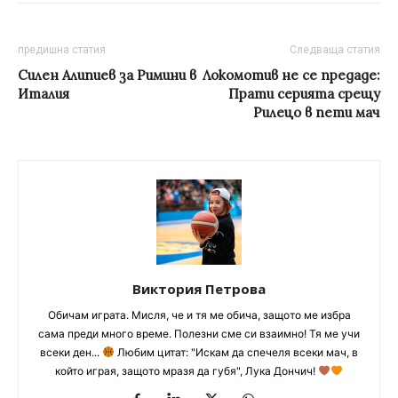
предишна статия
Следваща статия
Силен Алипиев за Римини в
Локомотив не се предаде:
Италия
Прати серията срещу
Рилецо в пети мач
Виктория Петрова
Обичам играта. Мисля, че и тя ме обича, защото ме избра
сама преди много време. Полезни сме си взаимно! Тя ме учи
всеки ден...
Любим цитат: "Искам да спечеля всеки мач, в
който играя, защото мразя да губя", Лука Дончич!