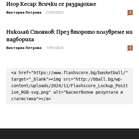
Игор Кесар: Всички се раздадохме
Виктория Петрова
-
21/03/2025
0
Николай Стоянов: През второто полувреме ни
надбориха
Виктория Петрова
-
17/01/2026
0
<a href="https://www.flashscore.bg/basketball/" 
target="_blank"><img src="http://bball.bg/wp-
content/uploads/2024/11/Flashscore_Lockup_Posit
ive_RGB-svg.png" alt="Баскетболни резултати и 
статистика"></a>