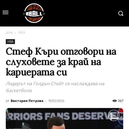
дом
НБА
НБА
Стеф Къри отговори на
слуховете за край на
кариерата си
Лидерът на Голдън Стейт се наслаждава на
баскетбола
от
Виктория Петрова
-
18/02/2026
367