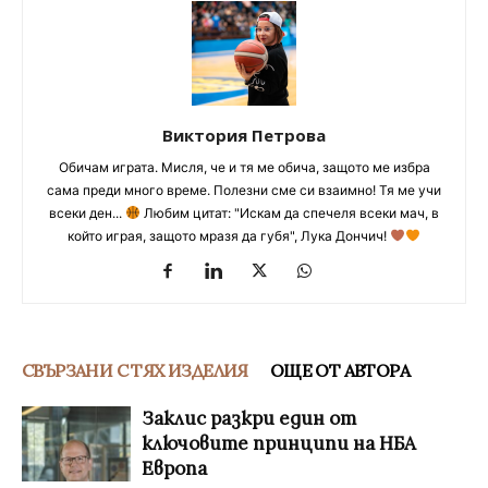
Виктория Петрова
Обичам играта. Мисля, че и тя ме обича, защото ме избра
сама преди много време. Полезни сме си взаимно! Тя ме учи
всеки ден...
Любим цитат: "Искам да спечеля всеки мач, в
който играя, защото мразя да губя", Лука Дончич!
СВЪРЗАНИ С ТЯХ ИЗДЕЛИЯ
ОЩЕ ОТ АВТОРА
Заклис разкри един от
ключовите принципи на НБА
Европа