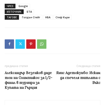
ЧРЕЗ
Google
ИЗТОЧНИК
БТА
ТАГОВЕ
Голдън Стейт
НБА
Стеф Къри
предишна статия
Следваща статия
Александър Везенков даде
Янис Адетокунбо: Искам
тон на Олимпиакос за 1/2-
да спечеля титлата с
финал в турнира за
Бъкс
Купата на Гърция