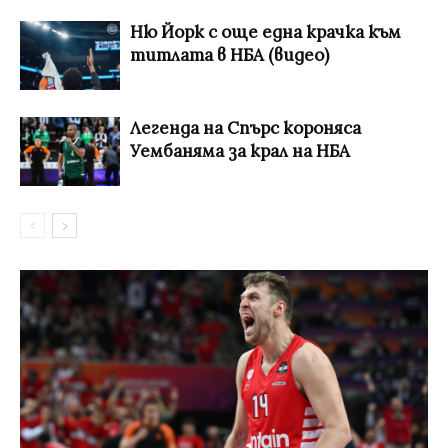
Ню Йорк с още една крачка към
титлата в НБА (видео)
Легенда на Спърс короняса
Уембаняма за крал на НБА