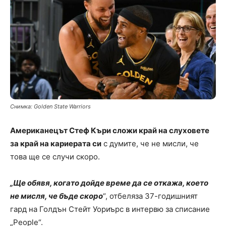
Снимкa: Golden State Warriors
Американецът Стеф Къри сложи край на слуховете
за край на кариерата си
с думите, че не мисли, че
това ще се случи скоро.
„Ще обявя, когато дойде време да се откажа, което
не мисля, че бъде скоро
“, отбеляза 37-годишният
гард на Голдън Стейт Уориърс в интервю за списание
„People“.