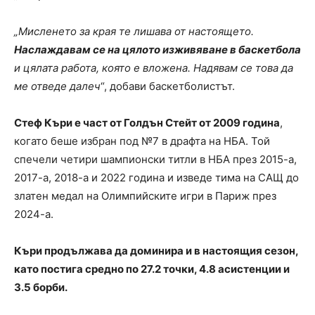
„Мисленето за края те лишава от настоящето.
Наслаждавам се на цялото изживяване в баскетбола
и цялата работа, която е вложена. Надявам се това да
ме отведе далеч
“, добави баскетболистът.
Стеф Къри е част от Голдън Стейт от 2009 година
,
когато беше избран под №7 в драфта на НБА. Той
спечели четири шампионски титли в НБА през 2015-а,
2017-а, 2018-а и 2022 година и изведе тима на САЩ до
златен медал на Олимпийските игри в Париж през
2024-а.
Къри продължава да доминира и в настоящия сезон,
като постига средно по 27.2 точки, 4.8 асистенции и
3.5 борби.