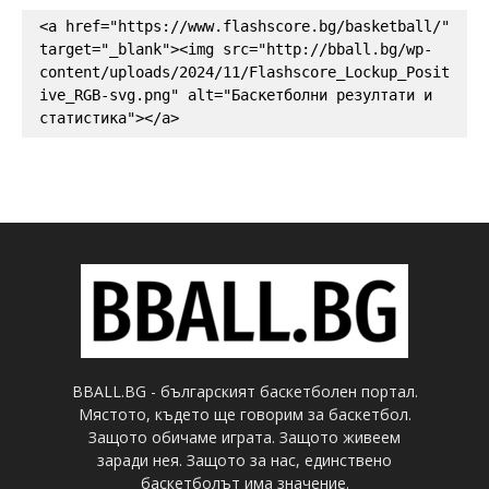
<a href="https://www.flashscore.bg/basketball/" 
target="_blank"><img src="http://bball.bg/wp-
content/uploads/2024/11/Flashscore_Lockup_Posit
ive_RGB-svg.png" alt="Баскетболни резултати и 
статистика"></a>
BBALL.BG - българският баскетболен портал.
Мястото, където ще говорим за баскетбол.
Защото обичаме играта. Защото живеем
заради нея. Защото за нас, единствено
баскетболът има значение.