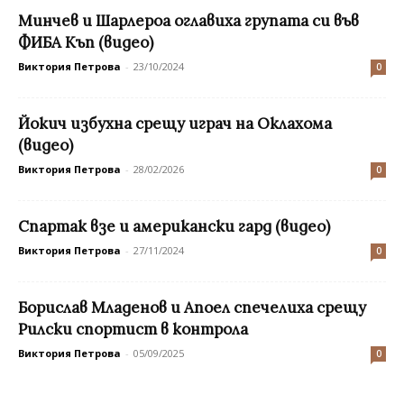
Минчев и Шарлероа оглавиха групата си във
ФИБА Къп (видео)
Виктория Петрова
-
23/10/2024
0
Йокич избухна срещу играч на Оклахома
(видео)
Виктория Петрова
-
28/02/2026
0
Спартак взе и американски гард (видео)
Виктория Петрова
-
27/11/2024
0
Борислав Младенов и Апоел спечелиха срещу
Рилски спортист в контрола
Виктория Петрова
-
05/09/2025
0