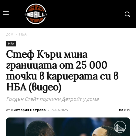
дом
НБА
НБА
Стеф Къри мина
границата от 25 000
точки в кариерата си в
НБА (видео)
Голдън Стейт подчини Детройт у дома
от
Виктория Петрова
-
09/03/2025
815