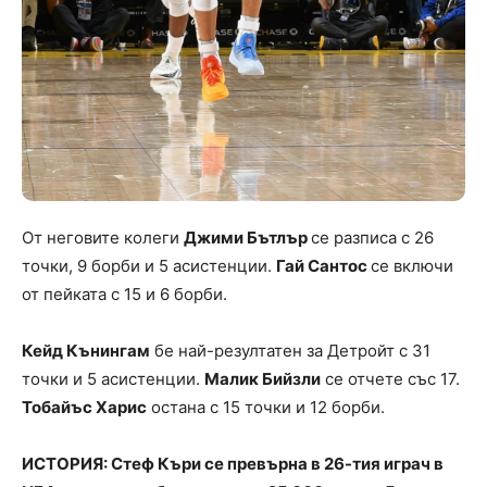
От неговите колеги
Джими Бътлър
се разписа с 26
точки, 9 борби и 5 асистенции.
Гай Сантос
се включи
от пейката с 15 и 6 борби.
Кейд Кънингам
бе най-резултатен за Детройт с 31
точки и 5 асистенции.
Малик Бийзли
се отчете със 17.
Тобайъс Харис
остана с 15 точки и 12 борби.
ИСТОРИЯ: Стеф Къри се превърна в 26-тия играч в