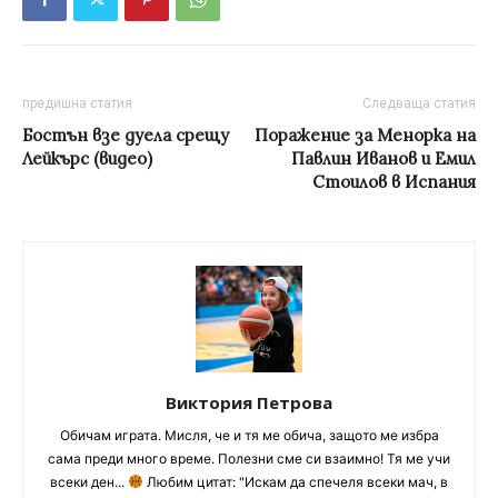
предишна статия
Следваща статия
Бостън взе дуела срещу
Поражение за Менорка на
Лейкърс (видео)
Павлин Иванов и Емил
Стоилов в Испания
Виктория Петрова
Обичам играта. Мисля, че и тя ме обича, защото ме избра
сама преди много време. Полезни сме си взаимно! Тя ме учи
всеки ден...
Любим цитат: "Искам да спечеля всеки мач, в