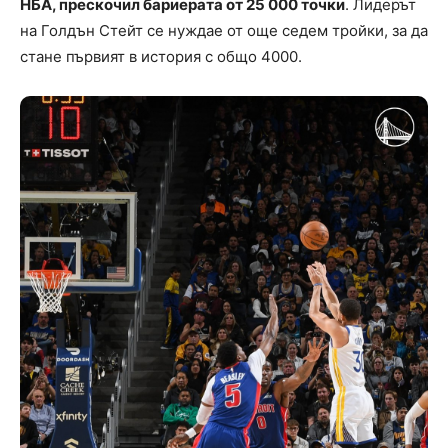
НБА, прескочил бариерата от 25 000 точки
. Лидерът
на Голдън Стейт се нуждае от още седем тройки, за да
стане първият в история с общо 4000.