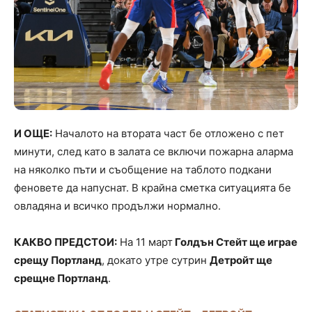
И ОЩЕ:
Началото на втората част бе отложено с пет
минути, след като в залата се включи пожарна аларма
на няколко пъти и съобщение на таблото подкани
феновете да напуснат. В крайна сметка ситуацията бе
овладяна и всичко продължи нормално.
КАКВО ПРЕДСТОИ:
На 11 март
Голдън Стейт ще играе
срещу Портланд
, докато утре сутрин
Детройт ще
срещне Портланд
.