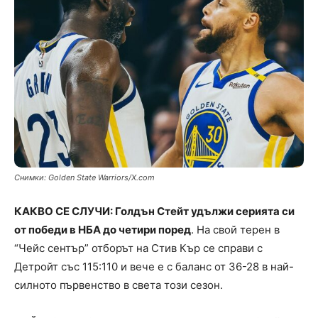
Снимки: Golden State Warriors/X.com
КАКВО СЕ СЛУЧИ: Голдън Стейт удължи серията си
от победи в НБА до четири поред
. На свой терен в
“Чейс сентър” отборът на Стив Кър се справи с
Детройт със 115:110 и вече е с баланс от 36-28 в най-
силното първенство в света този сезон.