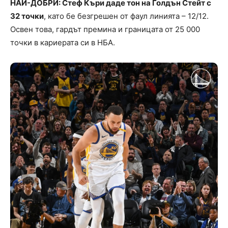
НАЙ-ДОБРИ: Стеф Къри даде тон на Голдън Стейт с
32 точки
, като бе безгрешен от фаул линията – 12/12.
Освен това, гардът премина и границата от 25 000
точки в кариерата си в НБА.