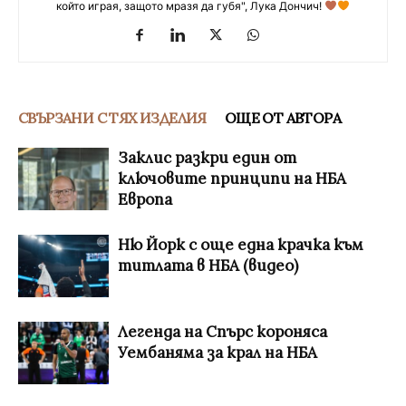
който играя, защото мразя да губя", Лука Дончич!
СВЪРЗАНИ С ТЯХ ИЗДЕЛИЯ
ОЩЕ ОТ АВТОРА
Заклис разкри един от
ключовите принципи на НБА
Европа
Ню Йорк с още една крачка към
титлата в НБА (видео)
Легенда на Спърс короняса
Уембаняма за крал на НБА