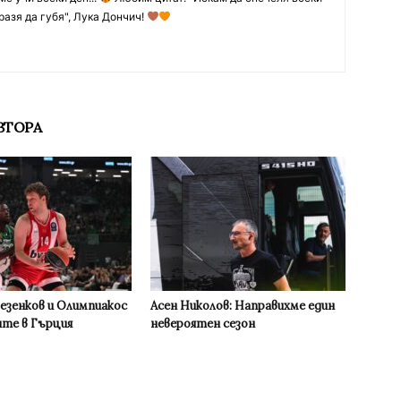
разя да губя", Лука Дончич!
ВТОРА
Везенков и Олимпиакос
Асен Николов: Направихме един
ите в Гърция
невероятен сезон