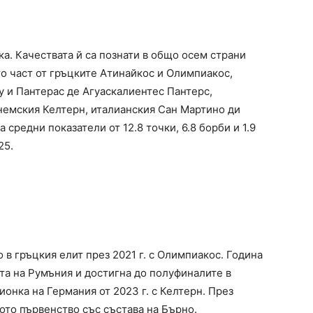
а. Качествата й са познати в общо осем страни
то част от гръцките Атинайкос и Олимпиакос,
 и Пантерас де Агуаскалиентес Пантерс,
немския Келтерн, италианския Сан Мартино ди
средни показатели от 12.8 точки, 6.8 борби и 1.9
25.
в гръцкия елит през 2021 г. с Олимпиакос. Година
ата на Румъния и достигна до полуфиналите в
онка на Германия от 2023 г. с Келтерн. През
ото първенство със състава на Бърно.