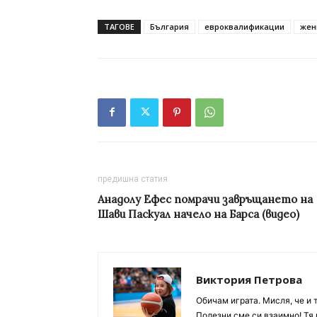
ТАГОВЕ
България
евроквалификации
жен
предишна статия
Анадолу Ефес помрачи завръщането на
Шави Паскуал начело на Барса (видео)
Виктория Петрова
Обичам играта. Мисля, че и 
Полезни сме си взаимно! Тя 