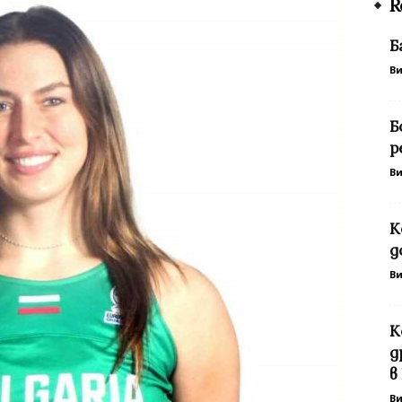
R
Б
В
Б
р
В
К
д
В
К
д
в
В