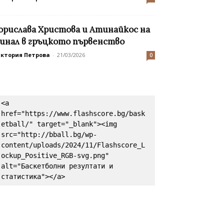
орислава Христова и Атинайкос на
инал в гръцкото първенство
иктория Петрова
-
21/03/2026
0
<a 
href="https://www.flashscore.bg/bask
etball/" target="_blank"><img 
src="http://bball.bg/wp-
content/uploads/2024/11/Flashscore_L
ockup_Positive_RGB-svg.png" 
alt="Баскетболни резултати и 
статистика"></a>