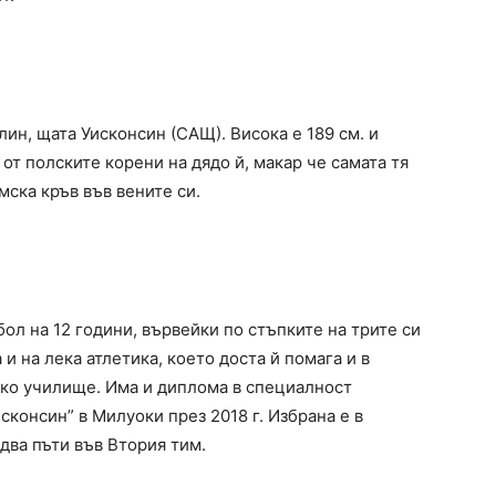
лин, щата Уисконсин (САЩ). Висока е 189 см. и
 от полските корени на дядо й, макар че самата тя
мска кръв във вените си.
бол на 12 години, вървейки по стъпките на трите си
 и на лека атлетика, което доста й помага и в
ско училище. Има и диплома в специалност
сконсин” в Милуоки през 2018 г. Избрана е в
 два пъти във Втория тим.