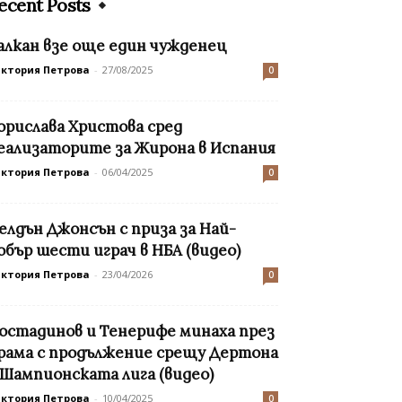
ecent Posts
алкан взе още един чужденец
иктория Петрова
-
27/08/2025
0
орислава Христова сред
еализаторите за Жирона в Испания
иктория Петрова
-
06/04/2025
0
елдън Джонсън с приза за Най-
обър шести играч в НБА (видео)
иктория Петрова
-
23/04/2026
0
остадинов и Тенерифе минаха през
рама с продължение срещу Дертона
 Шампионската лига (видео)
иктория Петрова
-
10/04/2025
0