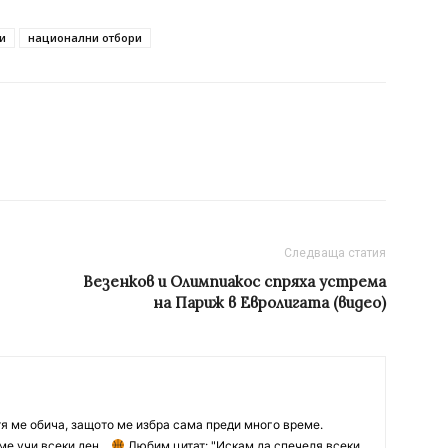
и
национални отбори
Следваща статия
Везенков и Олимпиакос спряха устрема
на Париж в Евролигата (видео)
тя ме обича, защото ме избра сама преди много време.
ме учи всеки ден...
Любим цитат: "Искам да спечеля всеки