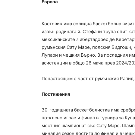
Европа
Костович има солидна баскетболна визитк
извън родината й. Стефани трупа опит ка
мексиканските Либертадорес де Керетару
румънския Сату Маре, полския Бидгошч, 
Лупари и чешкия Бърно. За последния има 
асистенции в общо 26 мача през 2024/20
Понастоящем е част от румънския Рапид.
Постижения
30-годишната баскетболистка има сребро 
по-късно играе и финал в турнира за Куп
местния шампионат със Сату Маре. Шампи
миналия сезон достига до финал и в чешк