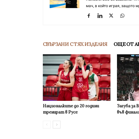
мач, в който играя, защото м
СВЪРЗАНИ С ТЯХ ИЗДЕЛИЯ
ОЩЕ ОТ А
Националките до 20 години
Загуба за 
тренират в Русе
във финал