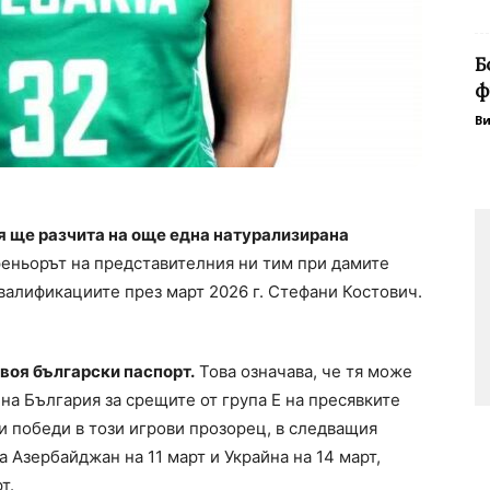
Б
ф
В
я ще разчита на още една натурализирана
еньорът на представителния ни тим при дамите
валификациите през март 2026 г. Стефани Костович.
воя български паспорт.
Това означава, че тя може
на България за срещите от група Е на пресявките
и победи в този игрови прозорец, в следващия
Азербайджан на 11 март и Украйна на 14 март,
т.