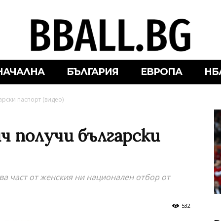
НАЧАЛНА
БЪЛГАРИЯ
ЕВРОПА
НБ
рски паспорт (видео)
 получи български
ва част от женския ни национален отбор от
532