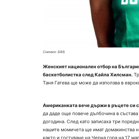
Снимки: БФБ
Женският национален отбор на Българи
баскетболистка след Кайла Хилсман.
Тр
Таня Гатева ще може да използва в еврок
Американката вече държи в ръцете си с
да даде още повече дълбочина в състава 
догодина. След като записаха три поредн
нашите момичета ще имат домакинства на 
както и гостуване на Черна гора на 17 мар