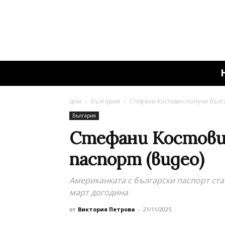
дом
България
Стефани Костович получи бълга
България
Стефани Костович
паспорт (видео)
Американката с български паспорт ста
март догодина
от
Виктория Петрова
-
21/11/2025