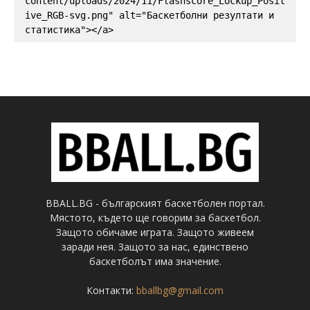
content/uploads/2024/11/Flashscore_Lockup_Posit
ive_RGB-svg.png" alt="Баскетболни резултати и 
статистика"></a>
BBALL.BG - българският баскетболен портал.
Мястото, където ще говорим за баскетбол.
Защото обичаме играта. Защото живеем
заради нея. Защото за нас, единствено
баскетболът има значение.
Контакти:
bballbg@gmail.com