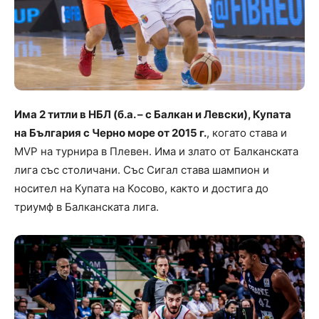
Има 2 титли в НБЛ (б.а. – с Балкан и Левски), Купата
на България с Черно море от 2015 г.
, когато става и
MVP на турнира в Плевен. Има и злато от Балканската
лига със столичани. Със Сигал става шампион и
носител на Купата на Косово, както и достига до
триумф в Балканската лига.