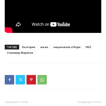
ТАГОВЕ
България
мъже
национални отбори
НБЛ
Станимир Маринов
предишна статия
Следваща статия