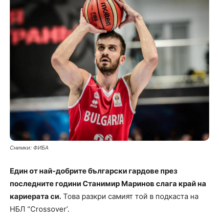
Снимки: ФИБА
Един от най-добрите български гардове през
последните години Станимир Маринов слага край на
кариерата си.
Това разкри самият той в подкаста на
НБЛ “Crossover’.