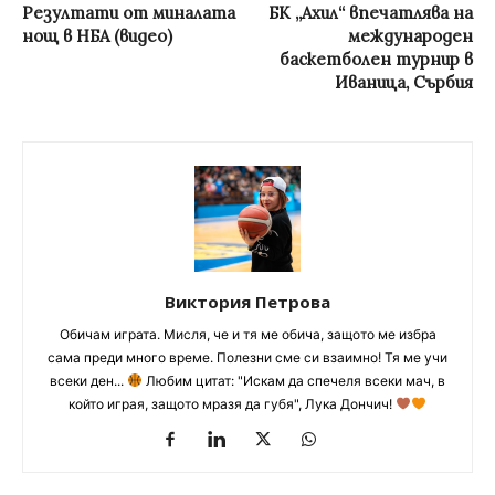
Резултати от миналата
БК „Ахил“ впечатлява на
нощ в НБА (видео)
международен
баскетболен турнир в
Иваница, Сърбия
Виктория Петрова
Обичам играта. Мисля, че и тя ме обича, защото ме избра
сама преди много време. Полезни сме си взаимно! Тя ме учи
всеки ден...
Любим цитат: "Искам да спечеля всеки мач, в
който играя, защото мразя да губя", Лука Дончич!