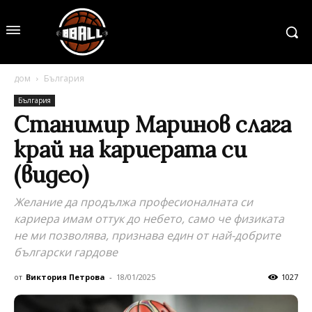
дом
България
България
Станимир Маринов слага
край на кариерата си
(видео)
Желание да продължа професионалната си
кариера имам оттук до небето, само че физиката
не ми позволява, признава един от най-добрите
български гардове
от
Виктория Петрова
-
18/01/2025
1027