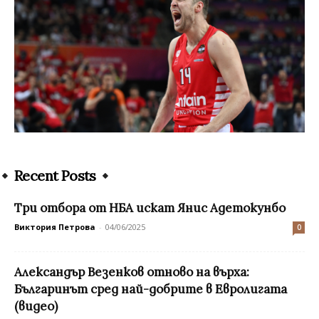
Recent Posts
Три отбора от НБА искат Янис Адетокунбо
Виктория Петрова
-
04/06/2025
0
Александър Везенков отново на върха:
Българинът сред най-добрите в Евролигата
(видео)