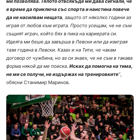
ми позволява. Тялото отвсякъде ми дава сигнали, че
е време да приключа със спорта и наистина повече
да не насилвам нещата
, защото от няколко години аз
играя от любов към играта. Просто усещам, че не съм
същият играч, който бях в пика на кариерата си.
Идеята ми беше да завърша в Левски или да изиграя
тази година в Левски. Казах и на Тити, че чакам
договор от чужбина, но аз си знаех, че не съм в такава
форма някой да ме поиска.
Исках да помогна на тима,
не ми се получи, не издържах на тренировките
”
,
обясни Станимир Маринов.