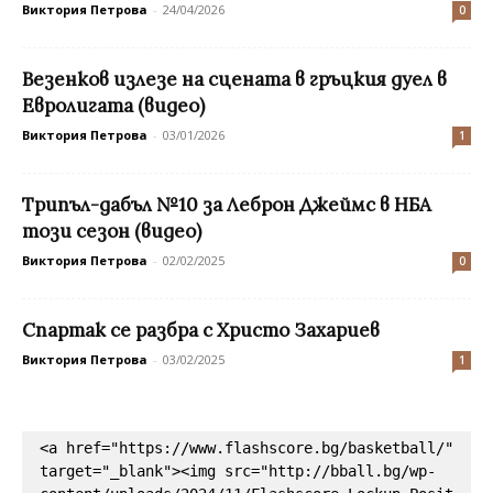
Виктория Петрова
-
24/04/2026
0
Везенков излезе на сцената в гръцкия дуел в
Евролигата (видео)
Виктория Петрова
-
03/01/2026
1
Трипъл-дабъл №10 за Леброн Джеймс в НБА
този сезон (видео)
Виктория Петрова
-
02/02/2025
0
Спартак се разбра с Христо Захариев
Виктория Петрова
-
03/02/2025
1
<a href="https://www.flashscore.bg/basketball/" 
target="_blank"><img src="http://bball.bg/wp-