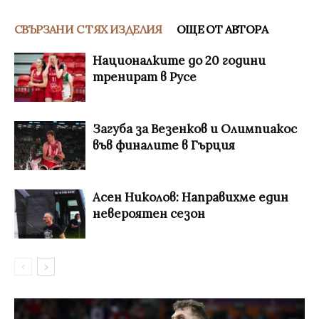
СВЪРЗАНИ С ТЯХ ИЗДЕЛИЯ
ОЩЕ ОТ АВТОРА
Националките до 20 години
тренират в Русе
Загуба за Везенков и Олимпиакос
във финалите в Гърция
Асен Николов: Направихме един
невероятен сезон