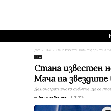
дом
НБА
Стана известен новият формат на Ма
НБА
Стана известен 
Мача на звездите
Демонстративното събитие ще се прове
от
Виктория Петрова
-
21/11/2024