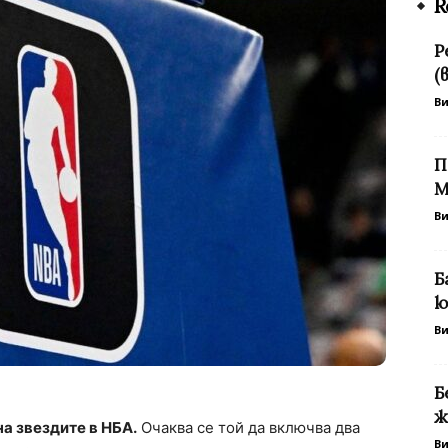
R
Р
(
В
П
М
В
Б
ю
В
Б
ж
а звездите в НБА.
Очаква се той да включва два
В