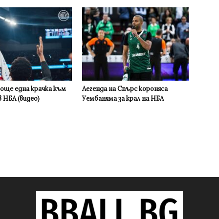
 още една крачка към
Легенда на Спърс короняса
 НБА (видео)
Уембаняма за крал на НБА