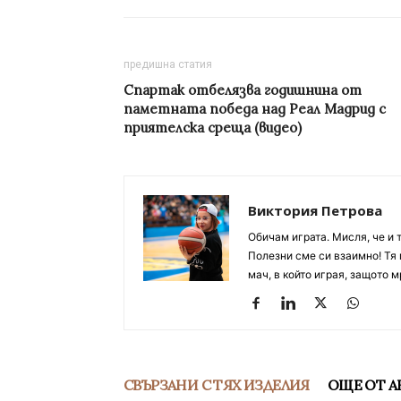
предишна статия
Спартак отбелязва годишнина от
паметната победа над Реал Мадрид с
приятелска среща (видео)
Виктория Петрова
Обичам играта. Мисля, че и 
Полезни сме си взаимно! Тя 
мач, в който играя, защото м
СВЪРЗАНИ С ТЯХ ИЗДЕЛИЯ
ОЩЕ ОТ А