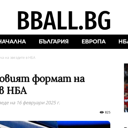
НАЧАЛНА
БЪЛГАРИЯ
ЕВРОПА
НБ
ча на звездите в НБА
новият формат на
 в НБА
де на 16 февруари 2025 г.
825