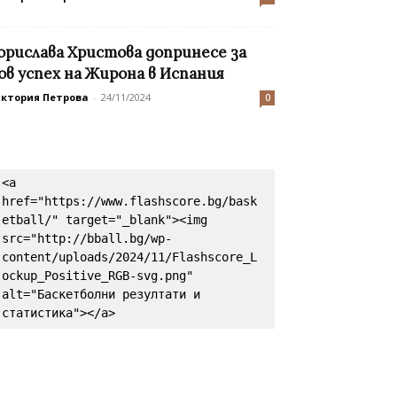
орислава Христова допринесе за
ов успех на Жирона в Испания
иктория Петрова
-
24/11/2024
0
<a 
href="https://www.flashscore.bg/bask
etball/" target="_blank"><img 
src="http://bball.bg/wp-
content/uploads/2024/11/Flashscore_L
ockup_Positive_RGB-svg.png" 
alt="Баскетболни резултати и 
статистика"></a>