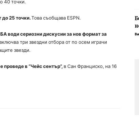
о 40 точки.
 до 25 точки.
Това съобщава ESPN.
Б
н
БА води сериозни дискусии за нов формат за
В
 включва три звездни отбора от по осем играчи
ащите звезди.
се проведе в “Чейс сентър”,
в Сан Франциско, на 16