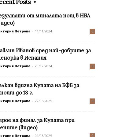
ecent Posts
езултати от миналата нощ в НБА
видео)
иктория Петрова
-
11/11/2024
0
авлин Иванов сред най-добрите за
енорка в Испания
иктория Петрова
-
23/12/2024
0
алкан вдигна Купата на БФБ за
ноши до 18 г.
иктория Петрова
-
22/05/2025
0
ерое на финал за Купата при
ените (видео)
иктория Петрова
-
01/03/2025
0