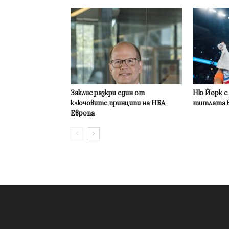
Заклис разкри един от
Ню Йорк с
ключовите принципи на НБА
титлата в
Европа