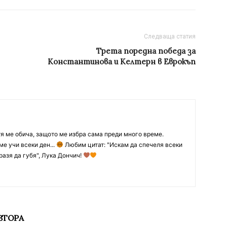
Следваща статия
Трета поредна победа за
Константинова и Келтерн в Еврокъп
тя ме обича, защото ме избра сама преди много време.
ме учи всеки ден...
Любим цитат: "Искам да спечеля всеки
разя да губя", Лука Дончич!
ВТОРА