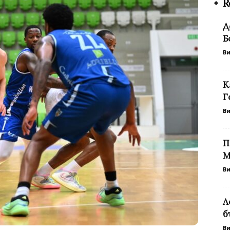
R
Д
Б
В
К
Г
В
П
М
В
Л
б
В