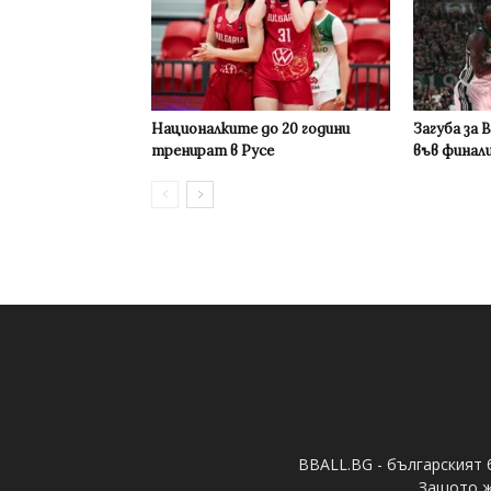
Националките до 20 години
Загуба за 
тренират в Русе
във финал
BBALL.BG - българският 
Защото ж