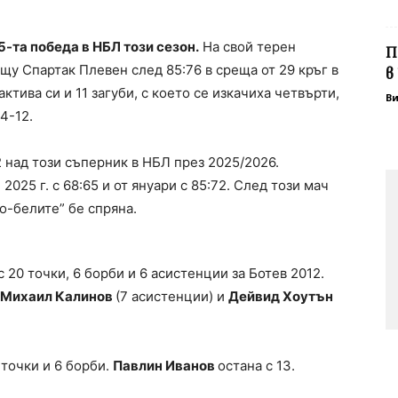
-та победа в НБЛ този сезон.
На свой терен
П
у Спартак Плевен след 85:76 в среща от 29 кръг в
в
тива си и 11 загуби, с което се изкачиха четвърти,
В
4-12.
2 над този съперник в НБЛ през 2025/2026.
025 г. с 68:65 и от януари с 85:72. След този мач
о-белите” бе спряна.
 20 точки, 6 борби и 6 асистенции за Ботев 2012.
Михаил Калинов
(7 асистенции) и
Дейвид Хоутън
 точки и 6 борби.
Павлин Иванов
остана с 13.