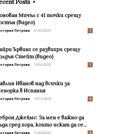
ecent Posts
онован Мичъл с 41 точки срещу
остън (видео)
иктория Петрова
-
01/03/2025
1
айри Ървинг се развихри срещу
олдън Стейт (видео)
иктория Петрова
-
13/02/2025
1
авлин Иванов над всички за
енорка в Испания
иктория Петрова
-
13/11/2024
0
еброн Джеймс: За мен е важно да
ъда сред хора, които искат да се...
иктория Петрова
-
21/05/2026
0