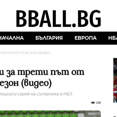
НАЧАЛНА
БЪЛГАРИЯ
ЕВРОПА
НБ
от Ботев 2012 този сезон (видео)
и за трети път от
езон (видео)
пешната серия на съперника в НБЛ
268