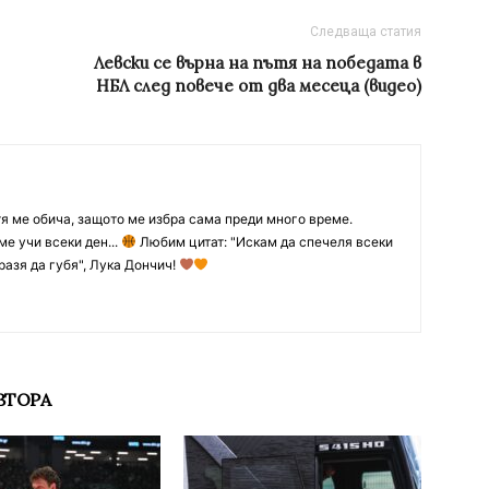
Следваща статия
Левски се върна на пътя на победата в
НБЛ след повече от два месеца (видео)
тя ме обича, защото ме избра сама преди много време.
ме учи всеки ден...
Любим цитат: "Искам да спечеля всеки
разя да губя", Лука Дончич!
ВТОРА