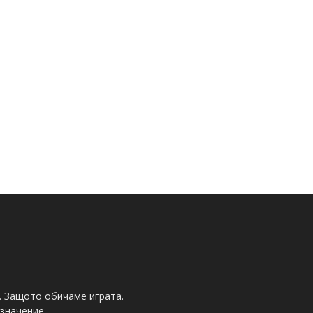
. Защото обичаме играта.
значение.