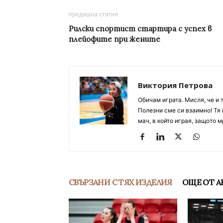
предишна статия
Рилски спортист стартира с успех в
плейофите при жените
Виктория Петрова
Обичам играта. Мисля, че и 
Полезни сме си взаимно! Тя 
мач, в който играя, защото м
СВЪРЗАНИ С ТЯХ ИЗДЕЛИЯ
ОЩЕ ОТ А