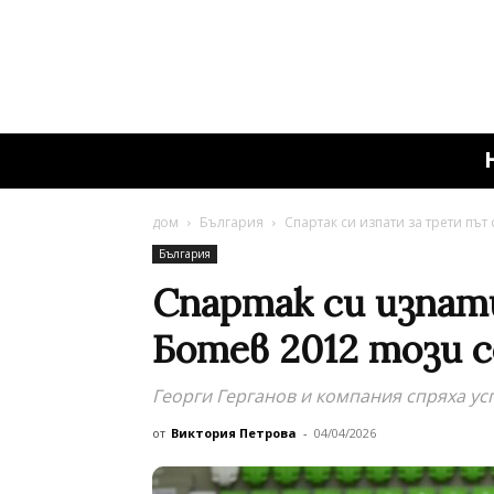
дом
България
Спартак си изпати за трети път 
България
Спартак си изпат
Ботев 2012 този с
Георги Герганов и компания спряха ус
от
Виктория Петрова
-
04/04/2026