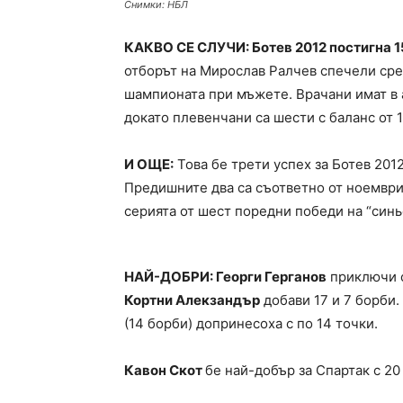
Снимки: НБЛ
КАКВО СЕ СЛУЧИ: Ботев 2012 постигна 15
отборът на Мирослав Ралчев спечели срещ
шампионата при мъжете. Врачани имат в ак
докато плевенчани са шести с баланс от 1
И ОЩЕ:
Това бе трети успех за Ботев 201
Предишните два са съответно от ноември 2
серията от шест поредни победи на “синь
НАЙ-ДОБРИ: Георги Герганов
приключи с
Кортни Алекзандър
добави 17 и 7 борби.
(14 борби) допринесоха с по 14 точки.
Кавон Скот
бе най-добър за Спартак с 20