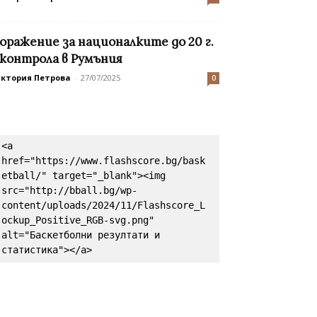
оражение за националките до 20 г.
 контрола в Румъния
иктория Петрова
-
27/07/2025
0
<a 
href="https://www.flashscore.bg/bask
etball/" target="_blank"><img 
src="http://bball.bg/wp-
content/uploads/2024/11/Flashscore_L
ockup_Positive_RGB-svg.png" 
alt="Баскетболни резултати и 
статистика"></a>