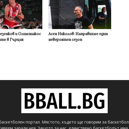
Везенков и Олимпиакос
Асен Николов: Направихме един
ите в Гърция
невероятен сезон
баскетболен портал. Мястото, където ще говорим за баскетбол
ивеем заради нея. Защото за нас, единствено баскетболът има 