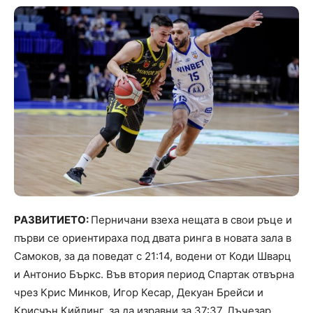
РАЗВИТИЕТО:
Перничани взеха нещата в свои ръце и
първи се ориентираха под двата ринга в новата зала в
Самоков, за да поведат с 21:14, водени от Коди Шварц
и Антонио Бъркс. Във втория период Спартак отвърна
чрез Крис Минков, Игор Кесар, Декуан Брейси и
Крисчън Кийлинг, за да изравни за 37:37. Лъчезар