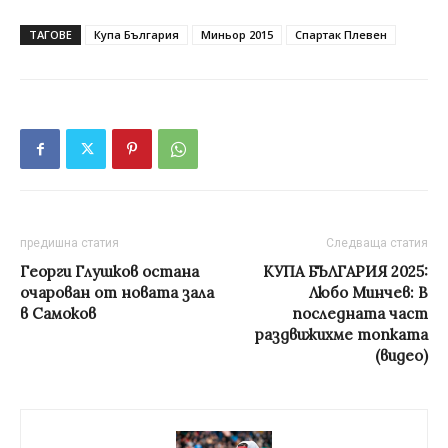
ТАГОВЕ
Купа България
Миньор 2015
Спартак Плевен
предишна статия
Следваща статия
Георги Глушков остана
КУПА БЪЛГАРИЯ 2025:
очарован от новата зала
Любо Минчев: В
в Самоков
последната част
раздвижихме топката
(видео)