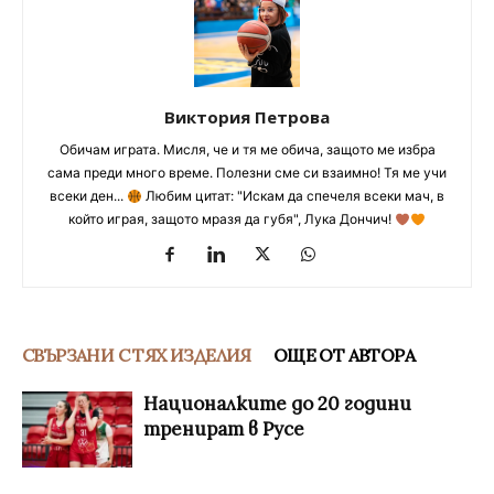
Виктория Петрова
Обичам играта. Мисля, че и тя ме обича, защото ме избра
сама преди много време. Полезни сме си взаимно! Тя ме учи
всеки ден...
Любим цитат: "Искам да спечеля всеки мач, в
който играя, защото мразя да губя", Лука Дончич!
СВЪРЗАНИ С ТЯХ ИЗДЕЛИЯ
ОЩЕ ОТ АВТОРА
Националките до 20 години
тренират в Русе