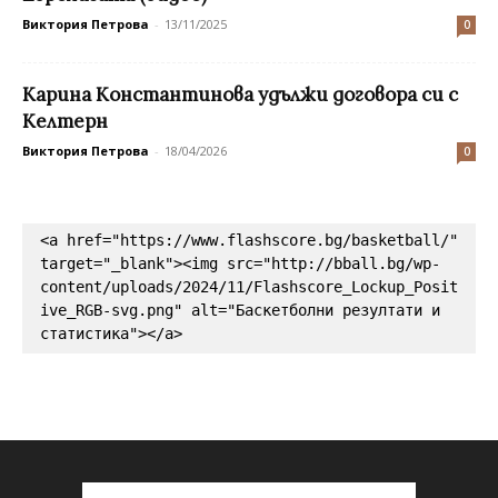
Виктория Петрова
-
13/11/2025
0
Карина Константинова удължи договора си с
Келтерн
Виктория Петрова
-
18/04/2026
0
<a href="https://www.flashscore.bg/basketball/" 
target="_blank"><img src="http://bball.bg/wp-
content/uploads/2024/11/Flashscore_Lockup_Posit
ive_RGB-svg.png" alt="Баскетболни резултати и 
статистика"></a>