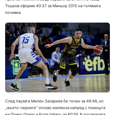
Тошков оформи 40:37 за Миньор 2015 на голямата
почивка.
След паузата Милен Захариев бе точен за 46:46, но
„жълто-черните“ отново излязоха напред с помощта
на Принс Оризу и Коди Шварц за 60:56. В последната