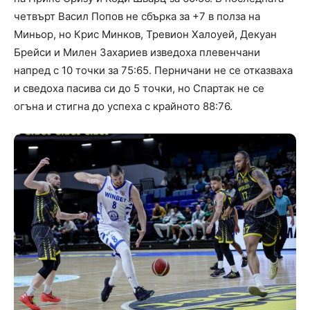
четвърт Васил Попов не сбърка за +7 в полза на
Миньор, но Крис Минков, Тревион Халоуей, Декуан
Брейси и Милен Захариев изведоха плевенчани
напред с 10 точки за 75:65. Перничани не се отказваха
и сведоха пасива си до 5 точки, но Спартак не се
огъна и стигна до успеха с крайното 88:76.