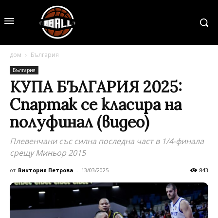
дом
България
България
КУПА БЪЛГАРИЯ 2025:
Спартак се класира на
полуфинал (видео)
Плевенчани със силна последна част в 1/4-финала
срещу Миньор 2015
от
Виктория Петрова
-
13/03/2025
843