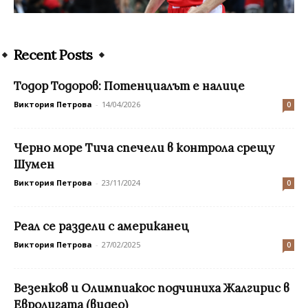
Recent Posts
Тодор Тодоров: Потенциалът е налице
Виктория Петрова
-
14/04/2026
0
Черно море Тича спечели в контрола срещу
Шумен
Виктория Петрова
-
23/11/2024
0
Реал се раздели с американец
Виктория Петрова
-
27/02/2025
0
Везенков и Олимпиакос подчиниха Жалгирис в
Евролигата (видео)