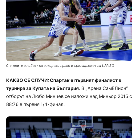
Снимките са обект на авторско право и принадлежат на LAP.BG
КАКВО СЕ СЛУЧИ: Спартак е първият финалист в
турнира за Купата на България
. В „Арена СамЕЛион“
отборът на Любо Минчев се наложи над Миньор 2015 с
88:76 в първия 1/4-финал.