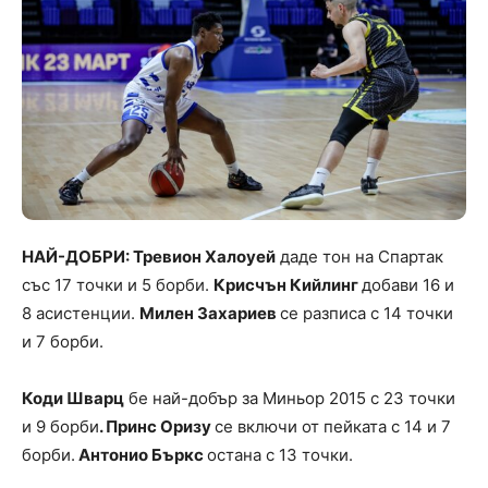
НАЙ-ДОБРИ: Тревион Халоуей
даде тон на Спартак
със 17 точки и 5 борби.
Крисчън Кийлинг
добави 16 и
8 асистенции.
Милен Захариев
се разписа с 14 точки
и 7 борби.
Коди Шварц
бе най-добър за Миньор 2015 с 23 точки
и 9 борби
. Принс Оризу
се включи от пейката с 14 и 7
борби.
Антонио Бъркс
остана с 13 точки.