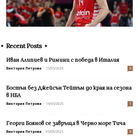
Recent Posts
Иван Алипиев и Римини с победа в Италия
Виктория Петрова
-
15/05/2026
0
Бостън без Джейсън Тейтъм до края на сезона
в НБА
Виктория Петрова
-
14/05/2025
1
Георги Боянов се завръща в Черно море Тича
Виктория Петрова
-
05/09/2025
0