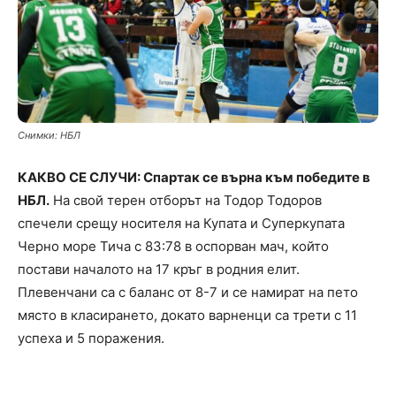
Снимки: НБЛ
КАКВО СЕ СЛУЧИ: Спартак се върна към победите в
НБЛ.
На свой терен отборът на Тодор Тодоров
спечели срещу носителя на Купата и Суперкупата
Черно море Тича с 83:78 в оспорван мач, който
постави началото на 17 кръг в родния елит.
Плевенчани са с баланс от 8-7 и се намират на пето
място в класирането, докато варненци са трети с 11
успеха и 5 поражения.