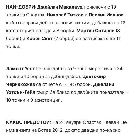
НАЙ-ДОБРИ: Джейлан Макклауд
приключи с 19
точки за Спартак.
Николай Титков
и
Павлин Иванов
,
който направи дебют за новия си тим, добавиха по 12,
като вторият овладя и 8 борби.
Мартин Сотиров
(8
борби) и
Кавон Скот
(7 борби) се разписаха с по 11
точки.
Ламонт Уест
бе най-добър за Черно море Тича с 24
точки и 10 борби за дабъл-дабъл.
Цветомир
Чернокожев
се отчете с 14 и 5 борби.
Джелани
Уотсън-Гейл
също бе близо до двойните показатели –
10 точки и 9 асистенции.
КАКВО ПРЕДСТОИ:
На 24 януари Спартак Плевен ще
има визита на Ботев 2012, докато два дни по-късно