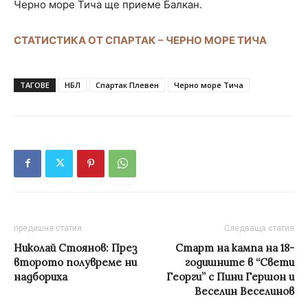
Черно море Тича ще приеме Балкан.
СТАТИСТИКА ОТ СПАРТАК – ЧЕРНО МОРЕ ТИЧА
ТАГОВЕ
НБЛ
Спартак Плевен
Черно море Тича
предишна статия
Следваща статия
Николай Стоянов: През
Старт на кампа на 18-
второто полувреме ни
годишните в “Свети
надбориха
Георги” с Пини Гершон и
Веселин Веселинов