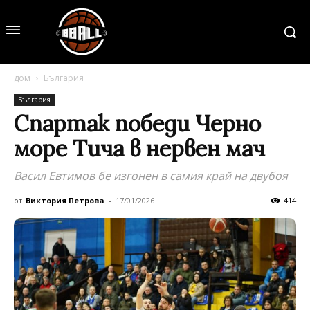
дом
България
България
Спартак победи Черно
море Тича в нервен мач
Васил Евтимов бе изгонен в самия край на двубоя
от
Виктория Петрова
-
17/01/2026
414