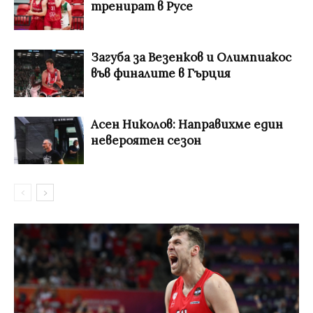
тренират в Русе
Загуба за Везенков и Олимпиакос
във финалите в Гърция
Асен Николов: Направихме един
невероятен сезон