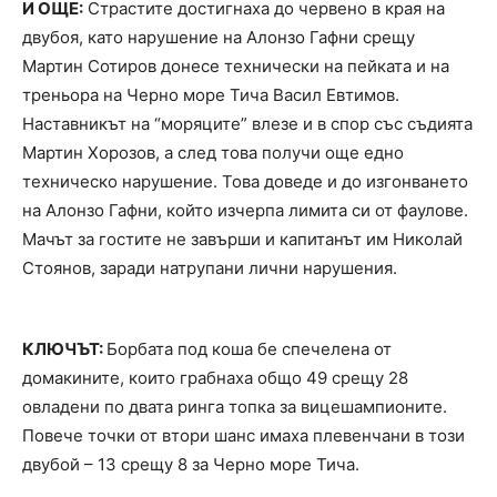
И ОЩЕ:
Страстите достигнаха до червено в края на
двубоя, като нарушение на Алонзо Гафни срещу
Мартин Сотиров донесе технически на пейката и на
треньора на Черно море Тича Васил Евтимов.
Наставникът на “моряците” влезе и в спор със съдията
Мартин Хорозов, а след това получи още едно
техническо нарушение. Това доведе и до изгонването
на Алонзо Гафни, който изчерпа лимита си от фаулове.
Мачът за гостите не завърши и капитанът им Николай
Стоянов, заради натрупани лични нарушения.
КЛЮЧЪТ:
Борбата под коша бе спечелена от
домакините, които грабнаха общо 49 срещу 28
овладени по двата ринга топка за вицешампионите.
Повече точки от втори шанс имаха плевенчани в този
двубой – 13 срещу 8 за Черно море Тича.