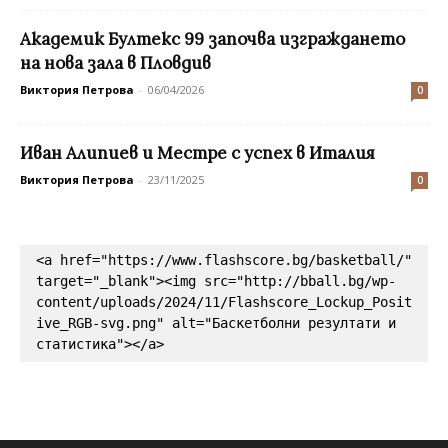
Академик Бултекс 99 започва изграждането
на нова зала в Пловдив
Виктория Петрова
-
06/04/2026
0
Иван Алипиев и Mестре с успех в Италия
Виктория Петрова
-
23/11/2025
0
<a href="https://www.flashscore.bg/basketball/" 
target="_blank"><img src="http://bball.bg/wp-
content/uploads/2024/11/Flashscore_Lockup_Posit
ive_RGB-svg.png" alt="Баскетболни резултати и 
статистика"></a>