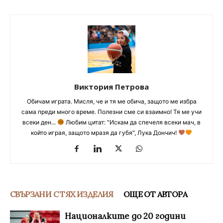
Виктория Петрова
Обичам играта. Мисля, че и тя ме обича, защото ме избра
сама преди много време. Полезни сме си взаимно! Тя ме учи
всеки ден...
Любим цитат: "Искам да спечеля всеки мач, в
който играя, защото мразя да губя", Лука Дончич!
СВЪРЗАНИ С ТЯХ ИЗДЕЛИЯ
ОЩЕ ОТ АВТОРА
Националките до 20 години