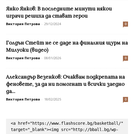
Янко Янков: В последните минути някои
играчи решиха да стават герои
Виктория Петрова
-
29/12/2024
0
Голдън Стейт не се даде на финалния щурм на
Милуоки (видео)
Виктория Петрова
-
08/01/2026
0
Александър Везенков: Очаквам подкрепата на
феновете, за да ни помогнат и всички заедно
да...
Виктория Петрова
-
18/02/2025
0
<a href="https://www.flashscore.bg/basketball/" 
target="_blank"><img src="http://bball.bg/wp-