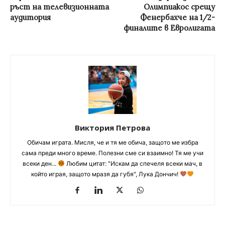
ръст на телевизионната
Олимпиакос срещу
аудитория
Фенербахче на 1/2-
финалите в Евролигата
Виктория Петрова
Обичам играта. Мисля, че и тя ме обича, защото ме избра
сама преди много време. Полезни сме си взаимно! Тя ме учи
всеки ден...
Любим цитат: "Искам да спечеля всеки мач, в
който играя, защото мразя да губя", Лука Дончич!