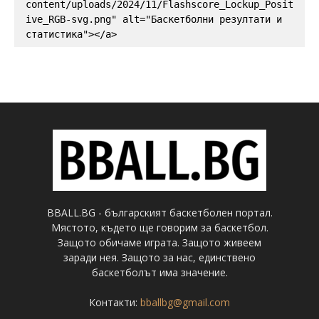
content/uploads/2024/11/Flashscore_Lockup_Posit
ive_RGB-svg.png" alt="Баскетболни резултати и 
статистика"></a>
BBALL.BG - българският баскетболен портал.
Мястото, където ще говорим за баскетбол.
Защото обичаме играта. Защото живеем
заради нея. Защото за нас, единствено
баскетболът има значение.
Контакти:
bballbg@gmail.com