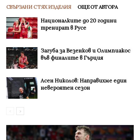
СВЪРЗАНИ С ТЯХ ИЗДЕЛИЯ
ОЩЕ ОТ АВТОРА
Националките до 20 години
тренират в Русе
Загуба за Везенков и Олимпиакос
във финалите в Гърция
Асен Николов: Направихме един
невероятен сезон