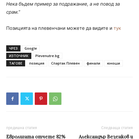
Нека бъдем пример за подражание, а не повод за
срам.”
Позицията на плевенчани можете да видите и
тук
ЧРЕЗ
Google
ИЗТОЧНИК
Plevenutre.bg
ТАГОВЕ
позиция
Спартак Плевен
финали
юноши
предишна статия
Следваща статия
Евролигата отчете 82%
Александър Везенков и