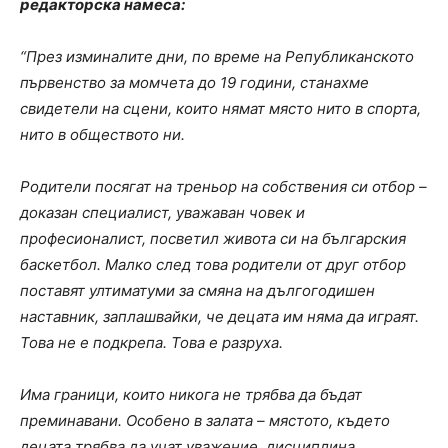
редакторска намеса:
“През изминалите дни, по време на Републиканското
първенство за момчета до 19 години, станахме
свидетели на сцени, които нямат място нито в спорта,
нито в обществото ни.
Родители посягат на треньор на собствения си отбор –
доказан специалист, уважаван човек и
професионалист, посветил живота си на българския
баскетбол. Малко след това родители от друг отбор
поставят ултиматуми за смяна на дългогодишен
наставник, заплашвайки, че децата им няма да играят.
Това не е подкрепа. Това е разруха.
Има граници, които никога не трябва да бъдат
преминавани. Особено в залата – мястото, където
децата трябва да учат уважение, дисциплина,