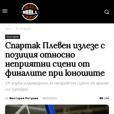
дом
България
България
Спартак Плевен излезе с
позиция относно
неприятни сцени от
финалите при юношите
От клуба алармираха за неприятни сцени по време
на турнира
от
Виктория Петрова
-
08/05/2026
244