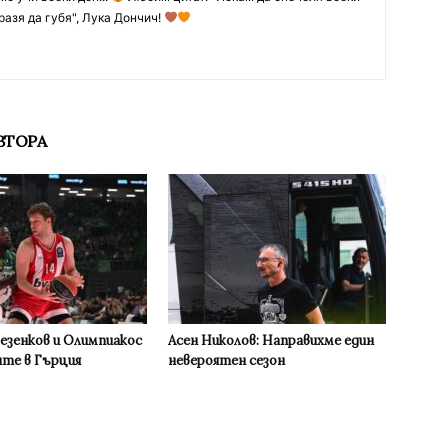
разя да губя", Лука Дончич!
ВТОРА
Везенков и Олимпиакос
Асен Николов: Направихме един
ите в Гърция
невероятен сезон