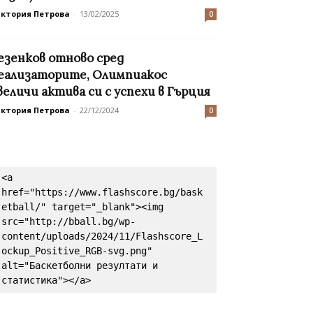
иктория Петрова
-
13/02/2025
0
езенков отново сред
еализаторите, Олимпиакос
величи актива си с успехи в Гърция
иктория Петрова
-
22/12/2024
0
<a 
href="https://www.flashscore.bg/bask
etball/" target="_blank"><img 
src="http://bball.bg/wp-
content/uploads/2024/11/Flashscore_L
ockup_Positive_RGB-svg.png" 
alt="Баскетболни резултати и 
статистика"></a>