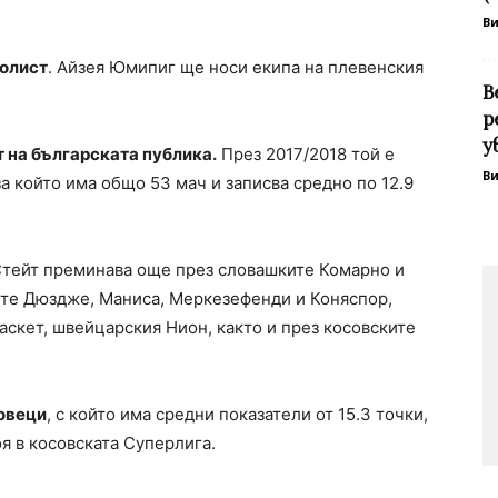
В
олист
. Айзея Юмипиг ще носи екипа на плевенския
В
р
у
 на българската публика.
През 2017/2018 той е
В
за който има общо 53 мач и записва средно по 12.9
Стейт преминава още през словашките Комарно и
ките Дюздже, Маниса, Меркезефенди и Коняспор,
аскет, швейцарския Нион, както и през косовските
ховеци
, с който има средни показатели от 15.3 точки,
оя в косовската Суперлига.