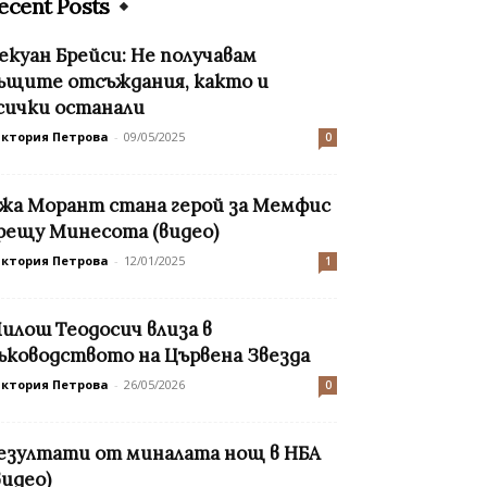
ecent Posts
екуан Брейси: Не получавам
ъщите отсъждания, както и
сички останали
иктория Петрова
-
09/05/2025
0
жа Морант стана герой за Мемфис
рещу Минесота (видео)
иктория Петрова
-
12/01/2025
1
илош Теодосич влиза в
ъководството на Цървена Звезда
иктория Петрова
-
26/05/2026
0
езултати от миналата нощ в НБА
видео)