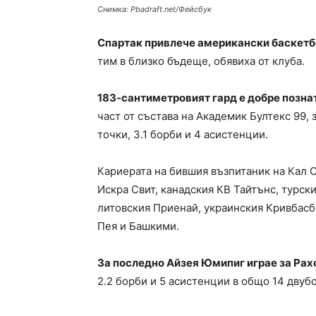
Снимка: Pbadraft.net/Фейсбук
Спартак привлече американски баскетб
тим в близко бъдеще, обявиха от клуба.
183-сантиметровият гард е добре познат
част от състава на Академик Бултекс 99, 
точки, 3.1 борби и 4 асистенции.
Кариерата на бившия възпитаник на Кал 
Искра Свит, канадския КВ Тайтънс, турс
литовския Приенай, украинския Кривбасб
Пея и Башкими.
За последно Айзея Юмипиг играе за Ра
2.2 борби и 5 асистенции в общо 14 двуб