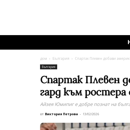
дом
България
Спартак Плевен добави америк
България
Спартак Плевен д
гард към ростера 
Айзея Юмипиг е добре познат на бълг
от
Виктория Петрова
-
13/02/2026