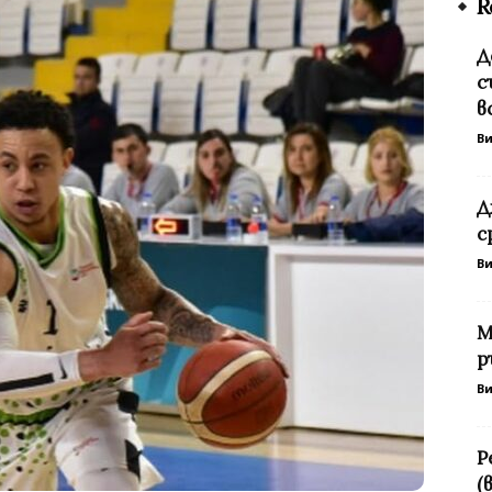
R
Д
с
в
В
Д
с
В
М
р
В
Р
(