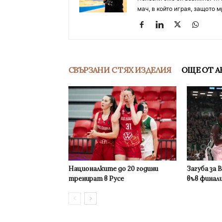
мач, в който играя, защото м
СВЪРЗАНИ С ТЯХ ИЗДЕЛИЯ
ОЩЕ ОТ А
Националките до 20 години
Загуба за 
тренират в Русе
във финал