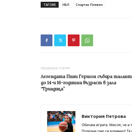
ТАГОВЕ
НБЛ
Спартак Плевен
предишна статия
Легендата Пини Гершон събира талант
до 14-и 16-годишна възраст в зала
“Триадица”
Виктория Петрова
Обичам играта. Мисля, че и 
Полезни сме си взаимно! Тя 