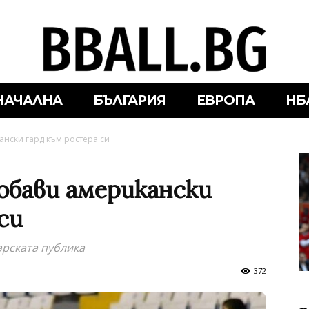
НАЧАЛНА
БЪЛГАРИЯ
ЕВРОПА
НБ
ански гард към ростера си
обави американски
си
арската публика
372