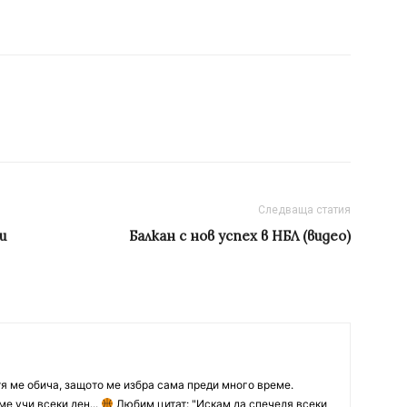
Следваща статия
и
Балкан с нов успех в НБЛ (видео)
тя ме обича, защото ме избра сама преди много време.
ме учи всеки ден...
Любим цитат: "Искам да спечеля всеки