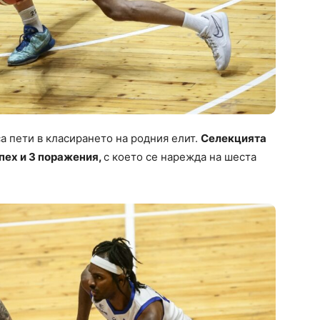
а пети в класирането на родния елит.
Селекцията
спех и 3 поражения,
с което се нарежда на шеста