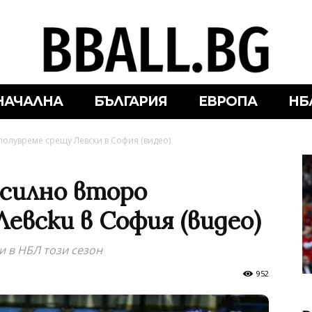
НАЧАЛНА
БЪЛГАРИЯ
ЕВРОПА
НБ
полувреме срещу Левски в София (видео)
 силно второ
евски в София (видео)
и в НБЛ този сезон
952