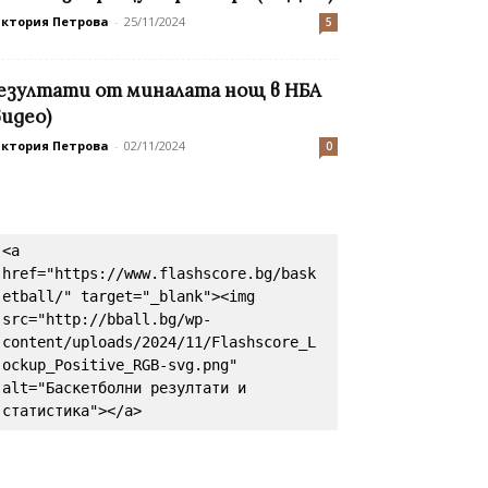
иктория Петрова
-
25/11/2024
5
езултати от миналата нощ в НБА
видео)
иктория Петрова
-
02/11/2024
0
<a 
href="https://www.flashscore.bg/bask
etball/" target="_blank"><img 
src="http://bball.bg/wp-
content/uploads/2024/11/Flashscore_L
ockup_Positive_RGB-svg.png" 
alt="Баскетболни резултати и 
статистика"></a>