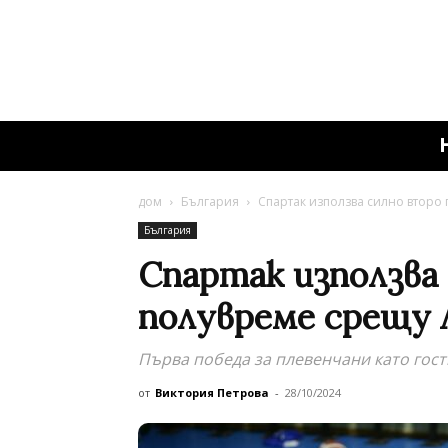
дом
България
Спартак използва силно второ 
България
Спартак използва
полувреме срещу Л
Първа победа за плевенчани като гост
от
Виктория Петрова
-
28/10/2024