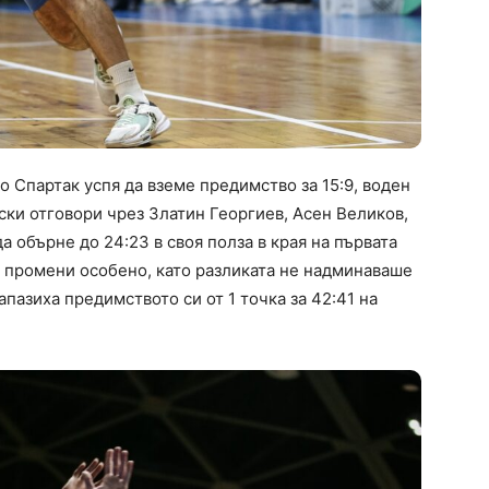
 Спартак успя да вземе предимство за 15:9, воден
ски отговори чрез Златин Георгиев, Асен Великов,
 обърне до 24:23 в своя полза в края на първата
е промени особено, като разликата не надминаваше
апазиха предимството си от 1 точка за 42:41 на