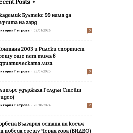
ecent Posts
кадемик Бултекс 99 няма да
азчита на гард
иктория Петрова
-
02/01/2026
0
онтана 2003 и Рилски спортист
рещу още пет тима в
дриатическата лига
иктория Петрова
-
23/07/2025
0
липърс удържаха Голдън Стейт
видео)
иктория Петрова
-
28/10/2024
2
орбена България остана на косъм
т победа срещу Черна гора (ВИДЕО)