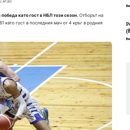
 LAP.BG
В
обеда като гост в НБЛ този сезон.
Отборът на
1 като гост в последния мач от 4 кръг в родния
Р
(
В