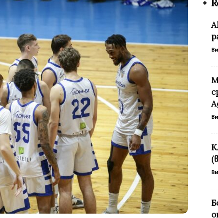
R
А
р
В
М
с
А
В
К
(
В
Б
о