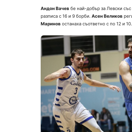
Андон Вачев
бе най-добър за Левски със 
разписа с 16 и 9 борби.
Асен Великов
рег
Маринов
останаха съответно с по 12 и 10.