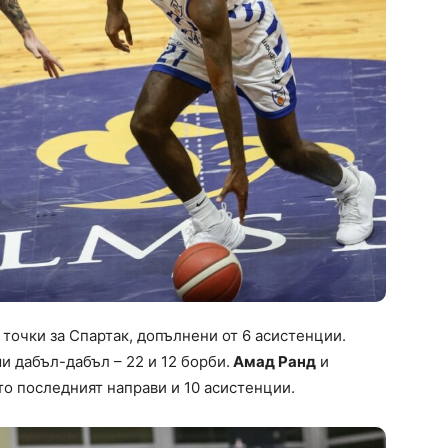
 точки за Спартак, допълнени от 6 асистенции.
 дабъл-дабъл – 22 и 12 борби.
Амад Ранд
и
ато последният направи и 10 асистенции.