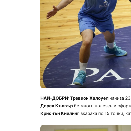
НАЙ-ДОБРИ: Тревион Халоуел
наниза 23
Дерек Кълвър
бе много полезен и оформи
Крисчън Кийлинг
вкараха по 15 точки, к