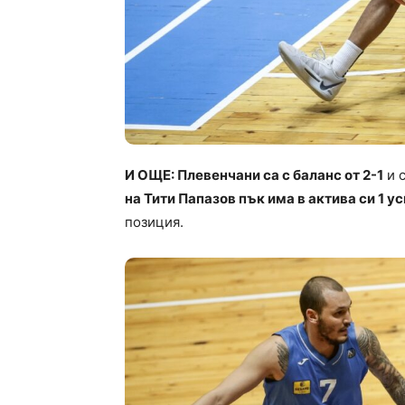
И ОЩЕ: Плевенчани са с баланс от 2-1
и с
на Тити Папазов пък има в актива си 1 у
позиция.