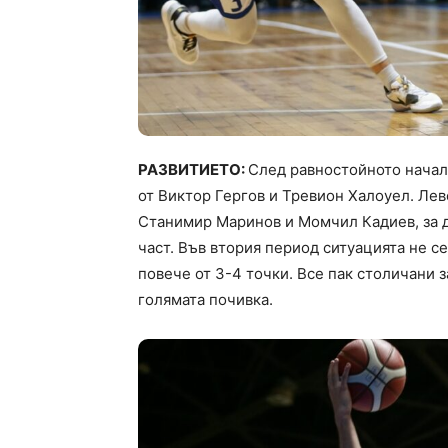
РАЗВИТИЕТО:
След равностойното начало
от Виктор Гергов и Тревион Халоуел. Лев
Станимир Маринов и Момчил Кадиев, за да
част. Във втория период ситуацията не с
повече от 3-4 точки. Все пак столичани з
голямата почивка.