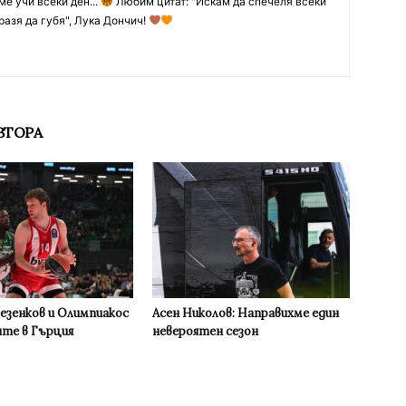
ме учи всеки ден...
Любим цитат: "Искам да спечеля всеки
разя да губя", Лука Дончич!
ВТОРА
Везенков и Олимпиакос
Асен Николов: Направихме един
ите в Гърция
невероятен сезон