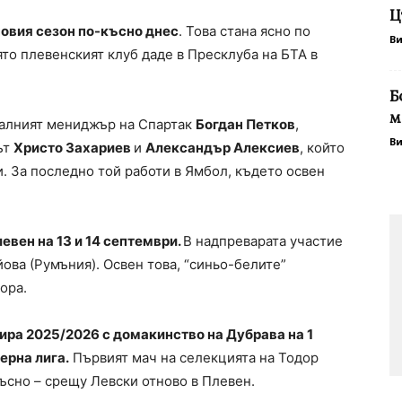
Ц
новия сезон по-късно днес
. Това стана ясно по
В
то плевенският клуб даде в Пресклуба на БТА в
Б
м
ралният мениджър на Спартак
Богдан Петков
,
В
ът
Христо Захариев
и
Александър Алексиев
, който
. За последно той работи в Ямбол, където освен
евен на 13 и 14 септември.
В надпреварата участие
ова (Румъния). Освен това, “синьо-белите”
ора.
ира 2025/2026 с домакинство на Дубрава на 1
ерна лига.
Първият мач на селекцията на Тодор
ъсно – срещу Левски отново в Плевен.