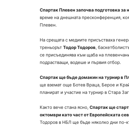
Спартак Плевен започва подготовка за 
време на днешната пресконференция, коя
Плевен.
На срещата с медиите присъстваха гене
треньорът
Тодор Тодоров
, баскетболист
се присъединява към щаба на плевенчани
подрастващи, водеше и първия отбор.
Спартак ще бъде домакин на турнир в Пл
ще вземат още Ботев Враца, Берое и Край
планират и участие на турнир в Стара Заг
Както вече стана ясно,
Спартак ще старт
октомври като част от Европейската сев
Тодоров в НБЛ ще бъде няколко дни по-к