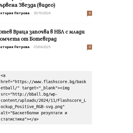
ървена Звезда (видео)
иктория Петрова
-
30/10/2024
0
отев Враца започва в НБЛ с млади
омчета от Ботевград
иктория Петрова
-
05/06/2025
0
<a 
href="https://www.flashscore.bg/bask
etball/" target="_blank"><img 
src="http://bball.bg/wp-
content/uploads/2024/11/Flashscore_L
ockup_Positive_RGB-svg.png" 
alt="Баскетболни резултати и 
статистика"></a>