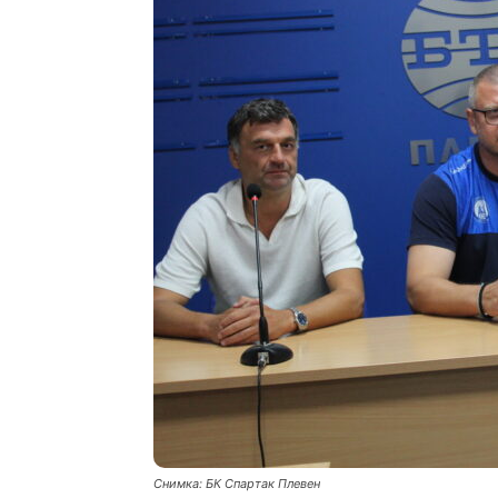
Снимка: БК Спартак Плевен