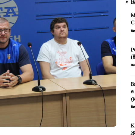
R
М
С
В
Р
(
В
В
е
да
В
К
Ж