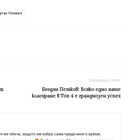
ртак Плевен
Следваща статия
ат
Богдан Петков: Всяко едно наше
класиране в Топ 4 е грандиозен успех
тя ме обича, защото ме избра сама преди много време.