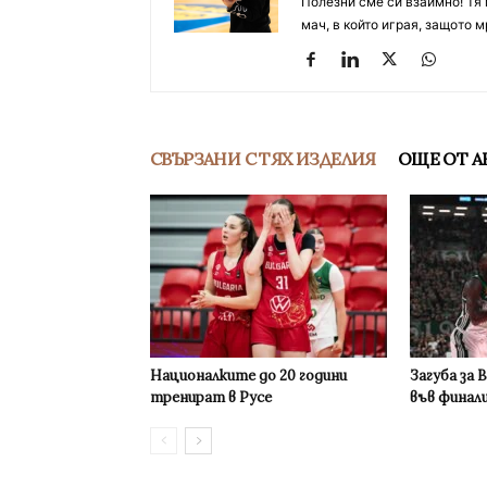
Полезни сме си взаимно! Тя 
мач, в който играя, защото м
СВЪРЗАНИ С ТЯХ ИЗДЕЛИЯ
ОЩЕ ОТ А
Националките до 20 години
Загуба за 
тренират в Русе
във финал