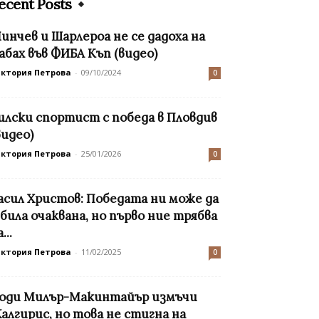
ecent Posts
инчев и Шарлероа не се дадоха на
абах във ФИБА Къп (видео)
иктория Петрова
-
09/10/2024
0
илски спортист с победа в Пловдив
видео)
иктория Петрова
-
25/01/2026
0
асил Христов: Победата ни може да
 била очаквана, но първо ние трябва
...
иктория Петрова
-
11/02/2025
0
оди Милър-Макинтайър измъчи
алгирис, но това не стигна на