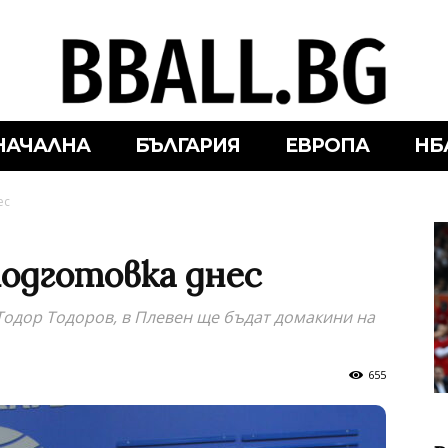
НАЧАЛНА
БЪЛГАРИЯ
ЕВРОПА
НБ
ес
подготовка днес
Тодор Тодоров, в Плевен ще бъдат домакини на
655