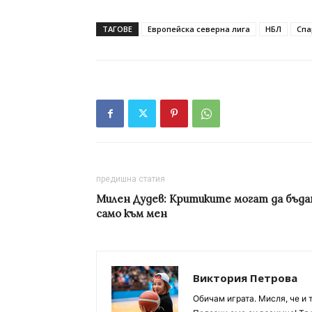
ТАГОВЕ
Европейска северна лига
НБЛ
Спа
предишна статия
Милен Дудев: Критиките могат да бъд
само към мен
Виктория Петрова
Обичам играта. Мисля, че и 