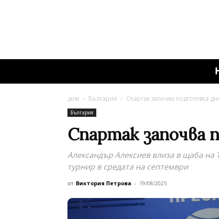
дом
България
Спартак започва подготовка дн
България
Спартак започва 
Александър Алексиев влиза в щаба на 
турнир в средата на септември
от
Виктория Петрова
-
19/08/2025