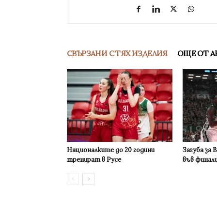
СВЪРЗАНИ С ТЯХ ИЗДЕЛИЯ
ОЩЕ ОТ А
Националките до 20 години
Загуба за 
тренират в Русе
във финал