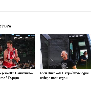
ВТОРА
Везенков и Олимпиакос
Асен Николов: Направихме един
ите в Гърция
невероятен сезон