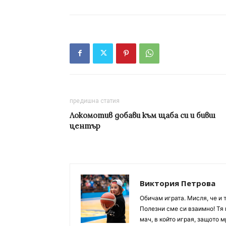
предишна статия
Локомотив добави към щаба си и бивш
център
Виктория Петрова
Обичам играта. Мисля, че и 
Полезни сме си взаимно! Тя 
мач, в който играя, защото м