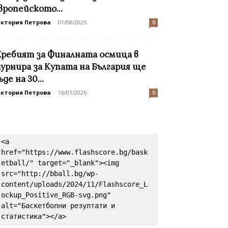
вропейското...
иктория Петрова
-
01/08/2025
0
ребият за Финалната осмица в
урнира за Купата на България ще
ъде на 30...
иктория Петрова
-
16/01/2026
0
<a 
href="https://www.flashscore.bg/bask
etball/" target="_blank"><img 
src="http://bball.bg/wp-
content/uploads/2024/11/Flashscore_L
ockup_Positive_RGB-svg.png" 
alt="Баскетболни резултати и 
статистика"></a>