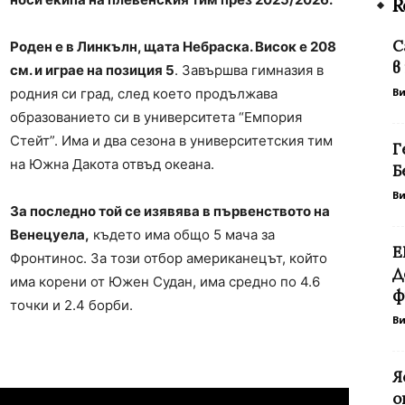
R
С
Роден е в Линкълн, щата Небраска. Висок е 208
в
см. и играе на позиция 5
. Завършва гимназия в
родния си град, след което продължава
В
образованието си в университета “Емпория
Стейт”. Има и два сезона в университетския тим
Г
на Южна Дакота отвъд океана.
Б
В
За последно той се изявява в първенството на
Венецуела,
където има общо 5 мача за
Е
Фронтинос. За този отбор американецът, който
Д
има корени от Южен Судан, има средно по 4.6
ф
точки и 2.4 борби.
В
Я
о