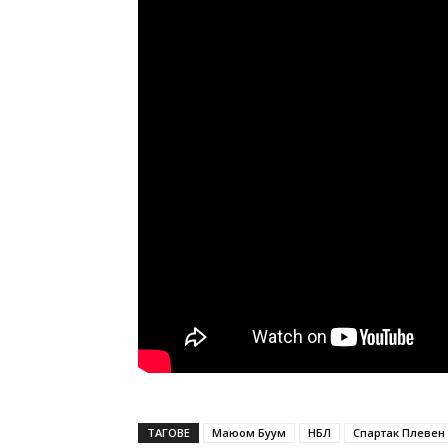
ТАГОВЕ
Маюом Буум
НБЛ
Спартак Плевен