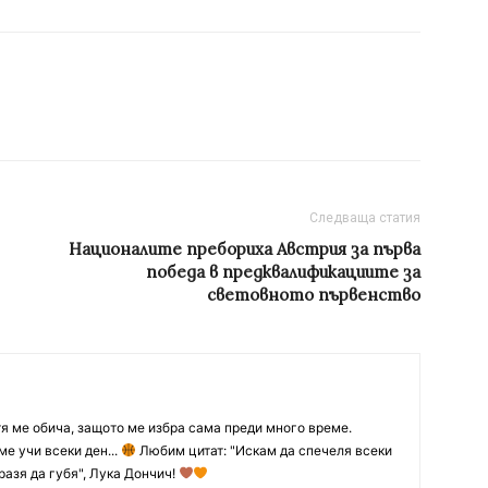
Следваща статия
Националите пребориха Австрия за първа
победа в предквалификациите за
световното първенство
тя ме обича, защото ме избра сама преди много време.
ме учи всеки ден...
Любим цитат: "Искам да спечеля всеки
разя да губя", Лука Дончич!