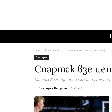
дом
България
Спартак взе център (видео)
България
Спартак взе цен
Маюом Буум ще носи екипа на плевен
от
Виктория Петрова
-
16/08/2025