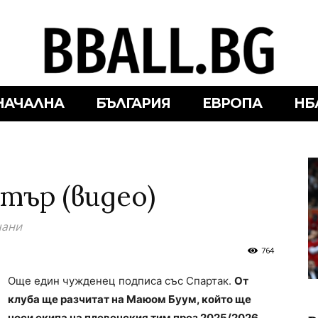
НАЧАЛНА
БЪЛГАРИЯ
ЕВРОПА
НБ
тър (видео)
чани
764
Още един чужденец подписа със Спартак.
От
клуба ще разчитат на Маюом Буум, който ще
носи екипа на плевенския тим през 2025/2026.