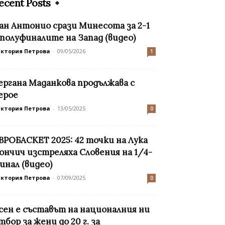
ecent Posts
ан Антонио срази Минесота за 2-1
 полуфиналите на Запад (видео)
иктория Петрова
-
09/05/2026
1
ергана Маданкова продължава с
ерое
иктория Петрова
-
13/05/2025
0
ВРОБАСКЕТ 2025: 42 точки на Лука
ончич изстреляха Словения на 1/4-
инал (видео)
иктория Петрова
-
07/09/2025
0
сен е съставът на националния ни
тбор за жени до 20 г. за