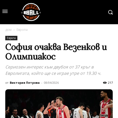
дом
Европа
Европа
София очаква Везенков и
Олимпиакос
Сериозен интерес към двубоя от 37 кръг в
Евролигата, който ще се играе утре от 19.30 ч.
от
Виктория Петрова
-
08/04/2026
217