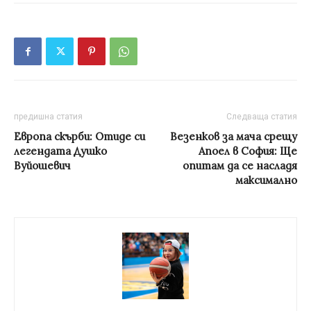
предишна статия
Следваща статия
Европа скърби: Отиде си
Везенков за мача срещу
легендата Душко
Апоел в София: Ще
Вуйошевич
опитам да се насладя
максимално