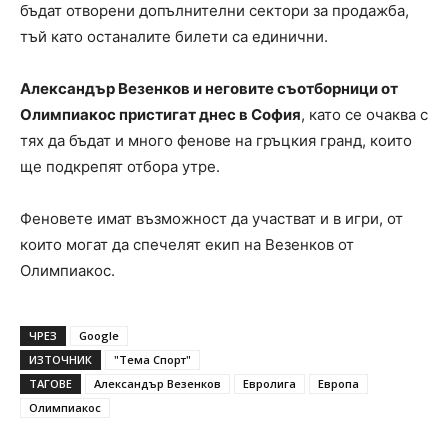
бъдат отворени допълнителни сектори за продажба,
тъй като останалите билети са единични.
Александър Везенков и неговите съотборници от
Олимпиакос пристигат днес в София
, като се очаква с
тях да бъдат и много фенове на гръцкия гранд, които
ще подкрепят отбора утре.
Феновете имат възможност да участват и в игри, от
които могат да спечелят екип на Везенков от
Олимпиакос.
ЧРЕЗ
Google
ИЗТОЧНИК
"Тема Спорт"
ТАГОВЕ
Александър Везенков
Евролига
Европа
Олимпиакос