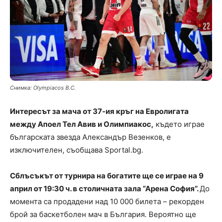
Снимка: Olympiacos B.C.
Интересът за мача от 37-ия кръг на Евролигата
между Апоел Тел Авив и Олимпиакос,
където играе
българската звезда Александър Везенков, е
изключителен, съобщава Sportal.bg.
Сблъсъкът от турнира на богатите ще се играе на 9
април от 19:30 ч. в столичната зала “Арена София”.
До
момента са продадени над 10 000 билета – рекорден
брой за баскетболен мач в България. Вероятно ще