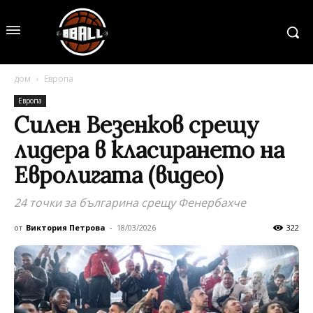
дом
Европа
Европа
Силен Везенков срещу
лидера в класирането на
Евролигата (видео)
24 точки за българина срещу Фенербахче
от
Виктория Петрова
-
18/03/2026
322