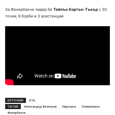
За Фенербахче лидер бе
Тейлън Хортън-Тъкър
с 30
точки, 6 борби и 3 асистенции.
ИЗТОЧНИК
БТА
ТАГОВЕ
Александър Везенков
Евролига
Олимпиакос
Фенербахче