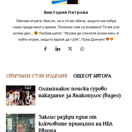
Виктория Петрова
Обичам играта. Мисля, че и тя ме обича, защото ме избра
сама преди много време. Полезни сме си взаимно! Тя ме учи
всеки ден...
Любим цитат: "Искам да спечеля всеки мач, в
който играя, защото мразя да губя", Лука Дончич!
СВЪРЗАНИ С ТЯХ ИЗДЕЛИЯ
ОЩЕ ОТ АВТОРА
Олимпиакос поиска сурово
наказание за Янакопулос (видео)
Заклис разкри един от
ключовите принципи на НБА
Европа