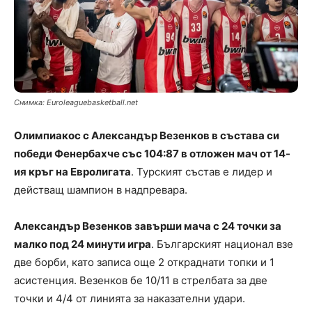
Снимка: Еuroleaguebasketball.net
Олимпиакос с Александър Везенков в състава си
победи Фенербахче със 104:87 в отложен мач от 14-
ия кръг на Евролигата
. Турският състав е лидер и
действащ шампион в надпревара.
Александър Везенков завърши мача с 24 точки за
малко под 24 минути игра
. Българският национал взе
две борби, като записа още 2 откраднати топки и 1
асистенция. Везенков бе 10/11 в стрелбата за две
точки и 4/4 от линията за наказателни удари.