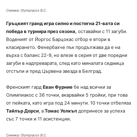
Снимка: Olympiacos B.C.
Гръцкият гранд игра силно и постигна 21-вата си
победа в турнира през сезона,
оставайки с 11 загуби.
Воденият от Йоргос Барцокас отбор е втори в
класирането. Фенербахче пък продължава да е на
върха с баланс 22-9, но влезе в серия от две поредни
загуби в надпреварата, след като миналата седмица
отстъпи и пред Цървена звезда в Белград.
Френският гард
Еван Фурние
бе над всички за
Олимпиакос с 36 точки, вкарвайки 5 тройки, при това
от пейката, като игра под 24 минути. 10 точки отбеляза
Тайлър Дорси
, а
Томас Уолкъп
допринесе за успеха
със 7 точки и 11 асистенции.
Снимка: Olympiacos B.C.