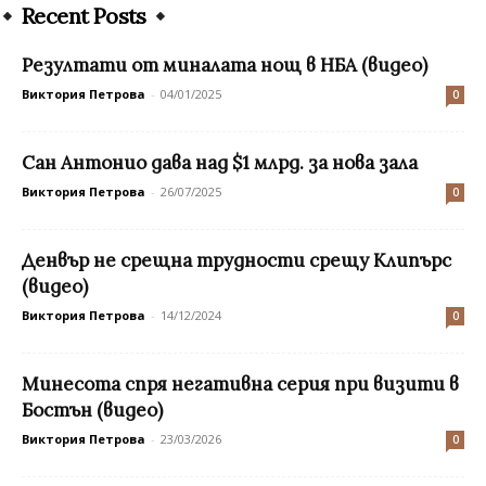
Recent Posts
Резултати от миналата нощ в НБА (видео)
Виктория Петрова
-
04/01/2025
0
Сан Антонио дава над $1 млрд. за нова зала
Виктория Петрова
-
26/07/2025
0
Денвър не срещна трудности срещу Клипърс
(видео)
Виктория Петрова
-
14/12/2024
0
Минесота спря негативна серия при визити в
Бостън (видео)
Виктория Петрова
-
23/03/2026
0