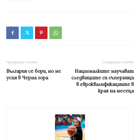
предишна статия
Следваща статия
България се бори, но не
Националките научават
успя в Черна гора
следващите си съперници
в евроквалификациите в
края на месеца