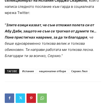
селекционерът на Испания Серджо Скариоло
, който
написа следното послание към гарда в социалната
мрежа Twitter:
“
Злите езици казват, че съм отложил полета си от
Абу Даби, защото не съм се трогнал от думите ти…
Поне пристигнах навреме, за да ти благодаря
, че
беше едновременно толкова велик и толкова
обикновен. Ти направи работата ми толкова лесна.
Благодари ти за всичко, Серхио.
”
ТАГОВЕ
Испания
национални отбори
Серхио Люл