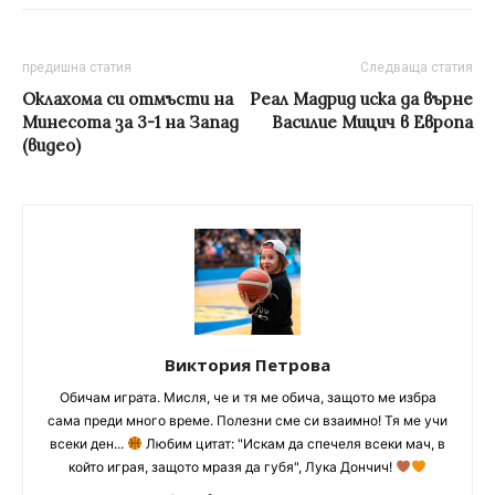
предишна статия
Следваща статия
Оклахома си отмъсти на
Реал Мадрид иска да върне
Минесота за 3-1 на Запад
Василие Мицич в Европа
(видео)
Виктория Петрова
Обичам играта. Мисля, че и тя ме обича, защото ме избра
сама преди много време. Полезни сме си взаимно! Тя ме учи
всеки ден...
Любим цитат: "Искам да спечеля всеки мач, в
който играя, защото мразя да губя", Лука Дончич!