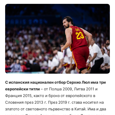
С испанския национален отбор Серхио Люл има три
европейски титли
– от Полша 2009, Литва 2011 и
Франция 2015, както и бронз от европейското в
Словения през 2013 г. През 2019 г. става носител на
златото от световното първенство в Китай. Има и два