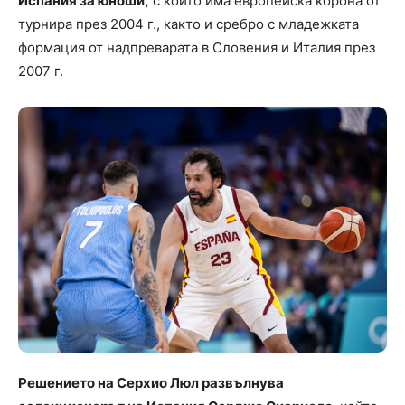
Испания за юноши,
с който има европейска корона от
турнира през 2004 г., както и сребро с младежката
формация от надпреварата в Словения и Италия през
2007 г.
Решението на Серхио Люл развълнува