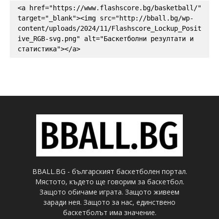
<a href="https://www.flashscore.bg/basketball/" 
target="_blank"><img src="http://bball.bg/wp-
content/uploads/2024/11/Flashscore_Lockup_Posit
ive_RGB-svg.png" alt="Баскетболни резултати и 
статистика"></a>
BBALL.BG - българският баскетболен портал.
Мястото, където ще говорим за баскетбол.
Защото обичаме играта. Защото живеем
заради нея. Защото за нас, единствено
баскетболът има значение.