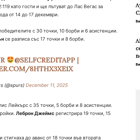
Л
119 като гости и ще пътуват до Лас Вегас за
С
ода от 14 до 17 декември.
В
победителите с 30 точки, 10 борби и 6 асистенции.
ън
се разписа със 17 точки и 8 борби.
Л
с
п
UR
@SELFCREDITAPP
|
В
TER.COM/8HTHX3XE1X
rs (@spurs)
December 11, 2025
ис Лейкърс с 35 точки, 5 борби и 8 асистенции.
тройки.
Леброн Джеймс
регистрира 19 точки, 15
и стигнаха до аванс от 18 точки във втората