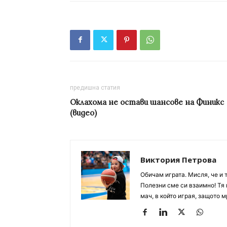
предишна статия
Оклахома не остави шансове на Финикс
(видео)
Виктория Петрова
Обичам играта. Мисля, че и 
Полезни сме си взаимно! Тя 
мач, в който играя, защото м