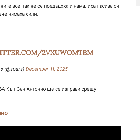
ните все пак не се предадоха и намалиха пасива си
ече нямаха сили.
WITTER.COM/2VXUWOMTBM
rs (@spurs)
December 11, 2025
БА Къп Сан Антонио ще се изправи срещу
НИО