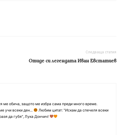
Следваща статия
Отиде си легендата Иван Евстатиев
тя ме обича, защото ме избра сама преди много време.
ме учи всеки ден...
Любим цитат: "Искам да спечеля всеки
разя да губя", Лука Дончич!