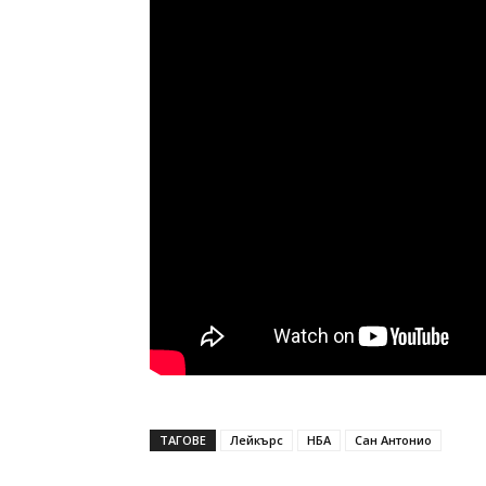
ТАГОВЕ
Лейкърс
НБА
Сан Антонио