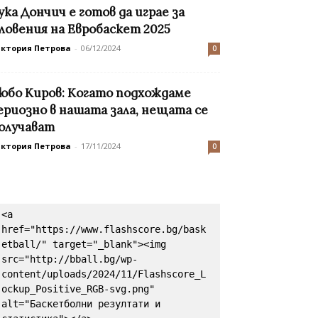
ука Дончич е готов да играе за
ловения на Евробаскет 2025
иктория Петрова
-
06/12/2024
0
юбо Киров: Когато подхождаме
ериозно в нашата зала, нещата се
олучават
иктория Петрова
-
17/11/2024
0
<a 
href="https://www.flashscore.bg/bask
etball/" target="_blank"><img 
src="http://bball.bg/wp-
content/uploads/2024/11/Flashscore_L
ockup_Positive_RGB-svg.png" 
alt="Баскетболни резултати и 