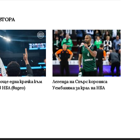
ВТОРА
 още една крачка към
Легенда на Спърс короняса
 НБА (видео)
Уембаняма за крал на НБА