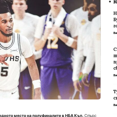
R
Н
Б
г
В
С
т
п
с
В
Т
с
В
едното място на полуфиналите в НБА Къп.
Спърс