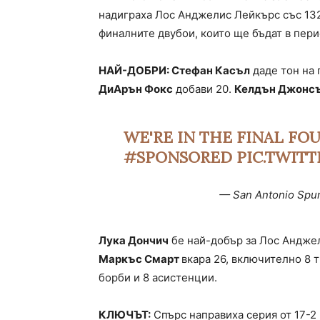
надиграха Лос Анджелис Лейкърс със 132:
финалните двубои, които ще бъдат в пери
НАЙ-ДОБРИ: Стефан Касъл
даде тон на 
ДиАрън Фокс
добави 20.
Келдън Джонс
WE'RE IN THE FINAL FO
#SPONSORED
PIC.TWIT
— San Antonio Spu
Лука Дончич
бе най-добър за Лос Анджел
Маркъс Смарт
вкара 26, включително 8 
борби и 8 асистенции.
КЛЮЧЪТ:
Спърс направиха серия от 17-2 