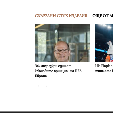
СВЪРЗАНИ С ТЯХ ИЗДЕЛИЯ
ОЩЕ ОТ А
Заклис разкри един от
Ню Йорк с
ключовите принципи на НБА
титлата в
Европа