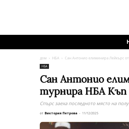
дом
НБА
Сан Антонио елиминира Лейкърс от 
НБА
Сан Антонио елим
турнира НБА Къп 
Спърс заеха последното място на пол
от
Виктория Петрова
-
11/12/2025