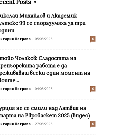
ecent Posts
иколай Михайлов и Академик
ултекс 99 се споразумяха за три
одини
иктория Петрова
-
05/08/2025
0
тойо Чолаков: Сладостта на
реньорската работа е да
реживяваш всеки един момент на
воите...
иктория Петрова
-
04/08/2025
0
урция не се смили над Латвия на
тарта на Евробаскет 2025 (видео)
иктория Петрова
-
27/08/2025
0