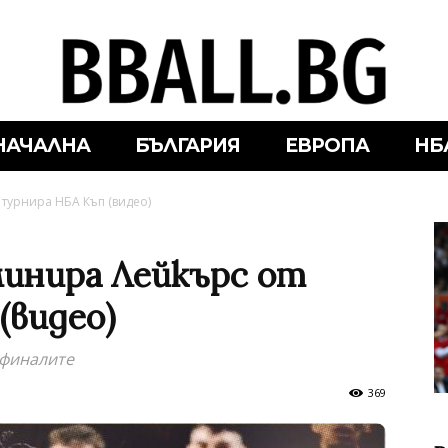
НАЧАЛНА
БЪЛГАРИЯ
ЕВРОПА
НБ
турнира НБА Къп (видео)
инира Лейкърс от
(видео)
уфиналите
369