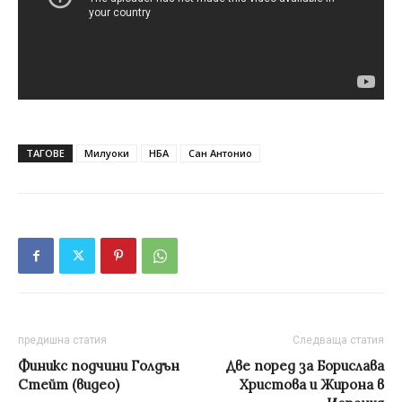
ТАГОВЕ
Милуоки
НБА
Сан Антонио
предишна статия
Следваща статия
Финикс подчини Голдън
Две поред за Борислава
Стейт (видео)
Христова и Жирона в