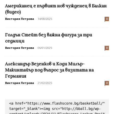
Американец е първият нов чужденец в Балкан
(видео)
Виктория Петрова
-
14/08/2025
0
Голдън Стейт без важна фигура за три
седмици
Виктория Петрова
-
06/01/2025
0
Александър Везенков и Коди Милър-
Макинтайър под въпрос за визитата на
Германия
Виктория Петрова
-
21/02/2025
0
<a href="https://www.flashscore.bg/basketball/" 
target="_blank"><img src="http://bball.bg/wp-
content/uploads/2024/11/Flashscore_Lockup_Posit