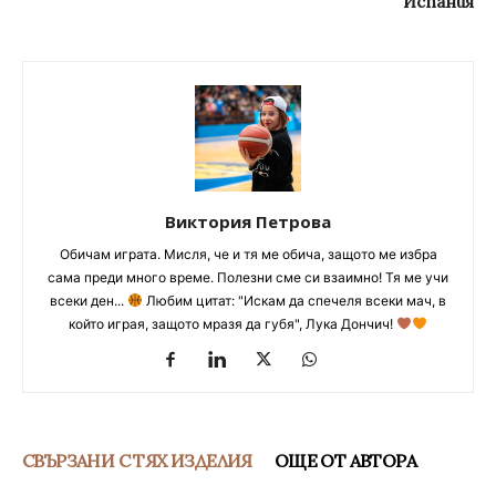
Испания
Виктория Петрова
Обичам играта. Мисля, че и тя ме обича, защото ме избра
сама преди много време. Полезни сме си взаимно! Тя ме учи
всеки ден...
Любим цитат: "Искам да спечеля всеки мач, в
който играя, защото мразя да губя", Лука Дончич!
СВЪРЗАНИ С ТЯХ ИЗДЕЛИЯ
ОЩЕ ОТ АВТОРА