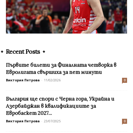
Recent Posts
Първите билети за Финалната четворка в
Евролигата свършиха за пет минути
Виктория Петрова
-
11/02/2026
0
България ще спори с Черна гора, Украйна и
Азербайджан в квалификациите за
Евробаскет 2027...
Виктория Петрова
-
23/07/2025
0