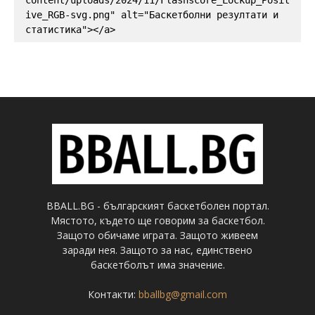
ive_RGB-svg.png" alt="Баскетболни резултати и 
статистика"></a>
BBALL.BG - българският баскетболен портал.
Мястото, където ще говорим за баскетбол.
Защото обичаме играта. Защото живеем
заради нея. Защото за нас, единствено
баскетболът има значение.
Контакти:
bballbg@gmail.com