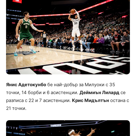
Янис Адетокунбо
бе най-добър за Милуоки с 35
точки, 14 борби и 6 асистенции.
Деймиън Лилард
се
разписа с 22 и 7 асистенции.
Крис Мидълтън
остана с
21 точки.