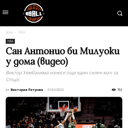
дом
НБА
НБА
Сан Антонио би Милуоки
у дома (видео)
Виктор Уембаняма изнесе още един силен мач за
Спърс
от
Виктория Петрова
-
01/02/2025
792