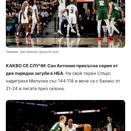
Снимки: San Antonio Spurs/X.com
КАКВО СЕ СЛУЧИ: Сан Антонио прекъсна серия от
две поредни загуби в НБА
. На свой терен Спърс
надиграха Милуоки със 144:118 и вече са с баланс от
21-24 в лигата през сезона.