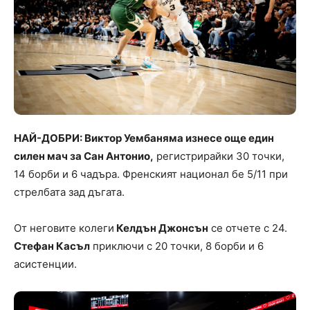
НАЙ-ДОБРИ: Виктор Уембаняма изнесе още един
силен мач за Сан Антонио,
регистрирайки 30 точки,
14 борби и 6 чадъра. Френският национал бе 5/11 при
стрелбата зад дъгата.
От неговите колеги
Келдън Джонсън
се отчете с 24.
Стефан Касъл
приключи с 20 точки, 8 борби и 6
асистенции.