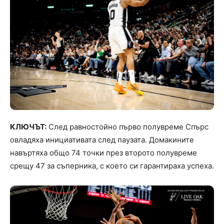
КЛЮЧЪТ:
След равностойно първо полувреме Спърс
овладяха инициативата след паузата. Домакините
навъртяха общо 74 точки през второто полувреме
срещу 47 за съперника, с което си гарантираха успеха.