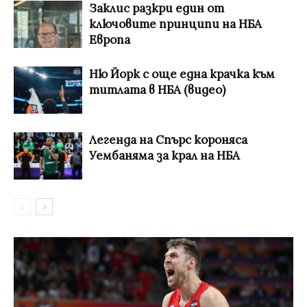
Заклис разкри един от
ключовите принципи на НБА
Европа
Ню Йорк с още една крачка към
титлата в НБА (видео)
Легенда на Спърс короняса
Уембаняма за крал на НБА