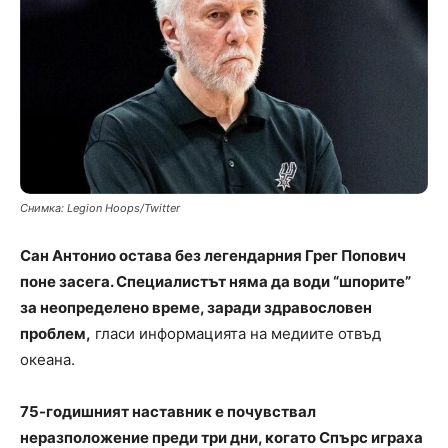
Снимка: Legion Hoops/Twitter
Сан Антонио остава без легендарния Грег Попович
поне засега. Специалистът няма да води “шпорите”
за неопределено време, заради здравословен
проблем,
гласи информацията на медиите отвъд
океана.
75-годишният наставник е почувствал
неразположение преди три дни, когато Спърс играха