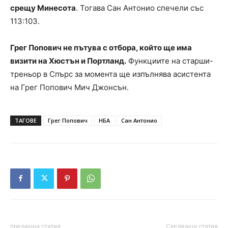
срещу Минесота
. Тогава Сан Антонио спечели със
113:103.
Грег Попович не пътува с отбора, който ще има
визити на Хюстън и Портланд.
Функциите на старши-
треньор в Спърс за момента ще изпълнява асистента
на Грег Попович Мич Джонсън.
ТАГОВЕ
Грег Попович
НБА
Сан Антонио
предишна статия
Следваща статия