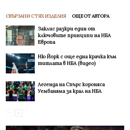
СВЪРЗАНИ С ТЯХ ИЗДЕЛИЯ
ОЩЕ ОТ АВТОРА
Заклис разкри един от
ключовите принципи на НБА
Европа
Ню Йорк с още една крачка към
титлата в НБА (видео)
Легенда на Спърс короняса
Уембаняма за крал на НБА