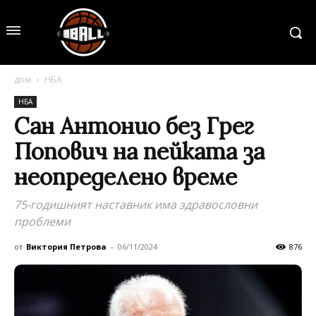
дом
НБА
НБА
Сан Антонио без Грег
Попович на пейката за
неопределено време
75-годишният наставник има здравословни
проблеми
от
Виктория Петрова
-
06/11/2024
876