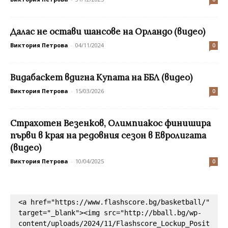
Далас не остави шансове на Орландо (видео)
Виктория Петрова
-
04/11/2024
0
Видабаскет вдигна Купата на ББЛ (видео)
Виктория Петрова
-
15/03/2026
0
Страхотен Везенков, Олимпиакос финишира
първи в края на редовния сезон в Евролигата
(видео)
Виктория Петрова
-
10/04/2025
0
<a href="https://www.flashscore.bg/basketball/" 
target="_blank"><img src="http://bball.bg/wp-
content/uploads/2024/11/Flashscore_Lockup_Posit