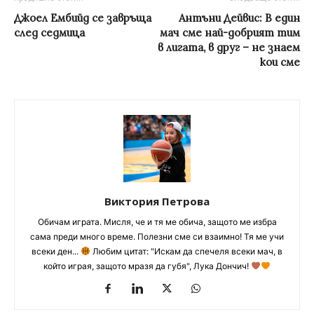
Джоел Ембийд се завръща
Антъни Дейвис: В един
след седмица
мач сме най-добрият тим
в лигата, в друг – не знаем
кои сме
Виктория Петрова
Обичам играта. Мисля, че и тя ме обича, защото ме избра
сама преди много време. Полезни сме си взаимно! Тя ме учи
всеки ден...
Любим цитат: "Искам да спечеля всеки мач, в
който играя, защото мразя да губя", Лука Дончич!