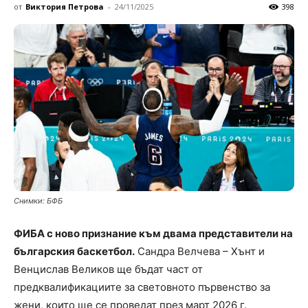
от
Виктория Петрова
-
24/11/2025
398
Снимки: БФБ
ФИБА с ново признание към двама представители на
българския баскетбол.
Сандра Велчева – Хънт и
Венцислав Великов ще бъдат част от
предквалификациите за световното първенство за
жени, които ще се проведат през март 2026 г.