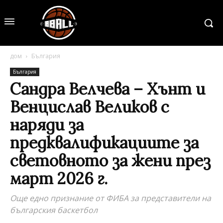
дом
България
България
Сандра Велчева – Хънт и
Венцислав Великов с
наряди за
предквалификациите за
световното за жени през
март 2026 г.
Още едно признание от ФИБА за представители на
българския баскетбол