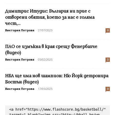
Димитрис Итудис: България ни прие с
отворени обятия, което за нас е голяма
чест,...
Виктория Петрова
-
27/07/2025
0
ПАО се измъкна в края срещу Фенербахче
(видео)
Виктория Петрова
-
05/02/2025
0
НБА ще има нов шампион: Ню Йорк детронира
Бостън (видео)
Виктория Петрова
-
17/05/2025
0
<a href="https://www.flashscore.bg/basketball/" 
target="_blank"><img src="http://bball.bg/wp-