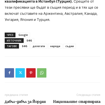
квалификацията в Истанбул (Турция).
Срещите от
тези пресявки ще бъдат в същия период и в тях ще се
включат съставите на Аржентина, Австралия, Канада,
Унгария, Япония и Турция.
ЧРЕЗ
Google
ИЗТОЧНИК
БФБ
ТАГОВЕ
БФБ
делегати
наряди
съдии
предишна статия
Следваща статия
Дабъл-дабъл за Йордан
Националите стартираха