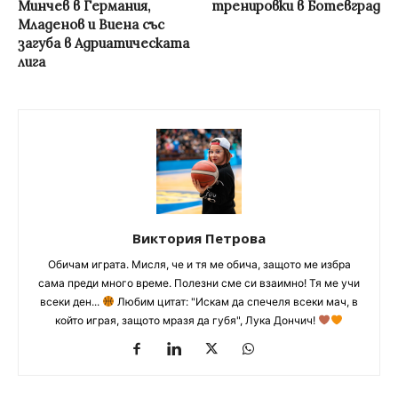
Минчев в Германия,
тренировки в Ботевград
Младенов и Виена със
загуба в Адриатическата
лига
Виктория Петрова
Обичам играта. Мисля, че и тя ме обича, защото ме избра
сама преди много време. Полезни сме си взаимно! Тя ме учи
всеки ден...
Любим цитат: "Искам да спечеля всеки мач, в
който играя, защото мразя да губя", Лука Дончич!