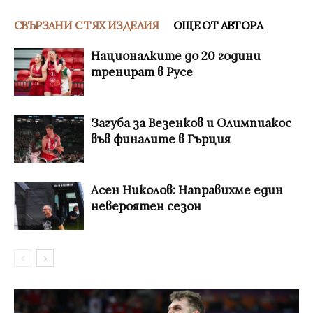
СВЪРЗАНИ С ТЯХ ИЗДЕЛИЯ
ОЩЕ ОТ АВТОРА
Националките до 20 години
тренират в Русе
Загуба за Везенков и Олимпиакос
във финалите в Гърция
Асен Николов: Направихме един
невероятен сезон