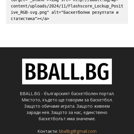
content/uploads/2024/11/Flashscore_Lockup_Posit
ive_RGB-svg.png" alt="Баскетболни резултати и 
статистика"></a>
BBALL.BG - българският баскетболен портал.
Мястото, където ще говорим за баскетбол.
Защото обичаме играта. Защото живеем
заради нея. Защото за нас, единствено
баскетболът има значение.
Контакти:
bballbg@gmail.com