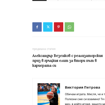
предишна статия
Александър Везенков с реализаторския
приз в гръцкия елит за втори път в
кариерата си
Виктория Петрова
Обичам играта. Мисля, че и 
Полезни сме си взаимно! Тя 
мач, в който играя, защото м