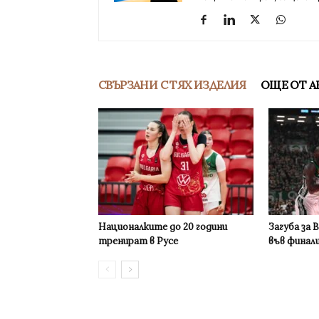
СВЪРЗАНИ С ТЯХ ИЗДЕЛИЯ
ОЩЕ ОТ А
Националките до 20 години
Загуба за 
тренират в Русе
във финал