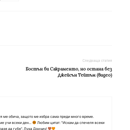
Следваща статия
Бостън би Сакраменто, но остана без
Джейсън Тейтъм (видео)
тя ме обича, защото ме избра сама преди много време.
ме учи всеки ден...
Любим цитат: "Искам да спечеля всеки
разя да губя", Лука Дончич!