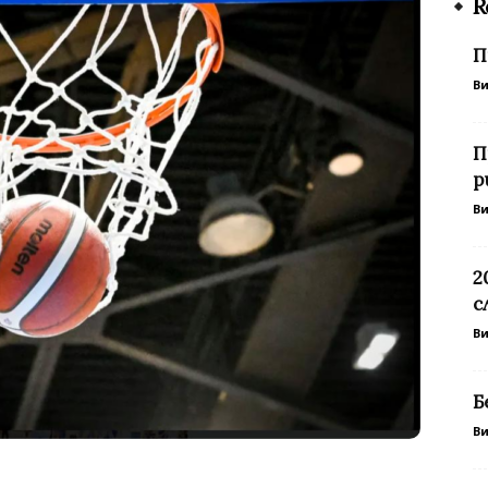
R
П
В
П
р
В
2
с
В
Б
В