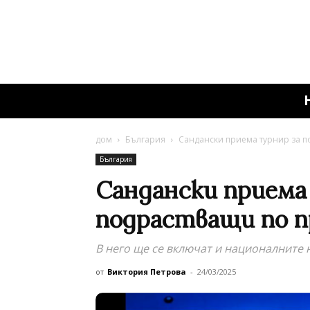
дом
България
Сандански приема турнир за 
България
Сандански приема
подрастващи по п
В него ще се включат и националните 
от
Виктория Петрова
-
24/03/2025