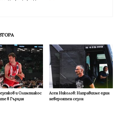
ВТОРА
Везенков и Олимпиакос
Асен Николов: Направихме един
ите в Гърция
невероятен сезон