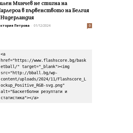
илен Минчев не стигна на
арлероа в първенството на Белгия
 Нидерландия
иктория Петрова
-
01/12/2024
0
<a 
href="https://www.flashscore.bg/bask
etball/" target="_blank"><img 
src="http://bball.bg/wp-
content/uploads/2024/11/Flashscore_L
ockup_Positive_RGB-svg.png" 
alt="Баскетболни резултати и 
статистика"></a>