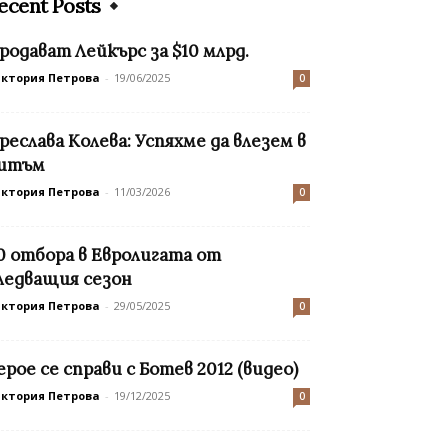
ecent Posts
родават Лейкърс за $10 млрд.
иктория Петрова
-
19/06/2025
0
реслава Колева: Успяхме да влезем в
итъм
иктория Петрова
-
11/03/2026
0
0 отбора в Евролигата от
ледващия сезон
иктория Петрова
-
29/05/2025
0
ерое се справи с Ботев 2012 (видео)
иктория Петрова
-
19/12/2025
0