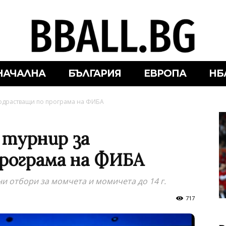
НАЧАЛНА
БЪЛГАРИЯ
ЕВРОПА
НБ
подрастващи по програма на ФИБА
 турнир за
рограма на ФИБА
ни отбори за момчета и момичета до 14 г.
717