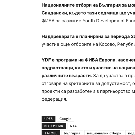
Националните отбори на България за мо
Сандански, където тази седмица ще уч
ФИБА за развитие Youth Development Fund
Надпреварата е планирана за периода 2
участие още отборите на Косово, Републ
YDF е програма на ФИБА Европа, насоче
подрастващи, както и участие на нацио
различните възрасти.
За да участва в пр
отговаря на критериите за допустимост, 
проекти са разработени в партньорство 
федерация.
ЧРЕЗ
Google
ИЗТОЧНИК
БТА
ТАГОВЕ
България
национални отбори
под