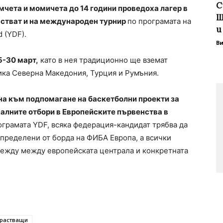
С
мчета и момичета до 14 години проведоха лагер в
Ш
астват и на международен турнир
по програмата на
и
 (YDF).
В
5-30 март,
като в нея традиционно ще вземат
ика Северна Македония, Турция и Румъния.
на към подпомагане на баскетболни проекти за
налните отбори в Европейските първенства в
ограмата YDF, всяка федерация-кандидат трябва да
определени от борда на ФИБА Европа, а всички
между между европейската централа и конкретната
растващи