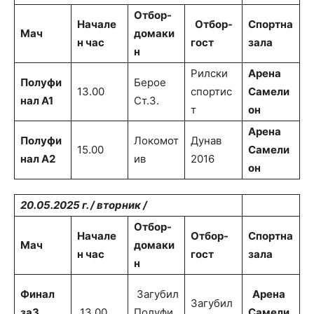
Отбор-
Начале
Отбор-
Спортна
Мач
домаки
н час
гост
зала
н
Рилски
Арена
Полуфи
Берое
13.00
спортис
Самели
нал А1
Ст.З.
т
он
Арена
Полуфи
Локомот
Дунав
15.00
Самели
нал А2
ив
2016
он
2
0.05.2025 г. /
втор
ник /
Отбор-
Начале
Отбор-
Спортна
Мач
домаки
н час
гост
зала
н
Финал
Загубил
Арена
Загубил
за
3
13.00
Полуфи
Самели