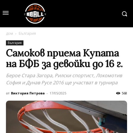
дом
България
България
Самоков приема Купата
на БФБ за девойки до 16 г.
Берое Стара Загора, Рилски спортист, Локомотив
София и Дунав Русе 2016 ще участват в турнира
от
Виктория Петрова
-
17/05/2025
568