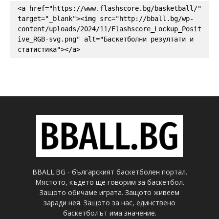
<a href="https://www.flashscore.bg/basketball/" 
target="_blank"><img src="http://bball.bg/wp-
content/uploads/2024/11/Flashscore_Lockup_Posit
ive_RGB-svg.png" alt="Баскетболни резултати и 
статистика"></a>
BBALL.BG - българският баскетболен портал.
Мястото, където ще говорим за баскетбол.
Защото обичаме играта. Защото живеем
заради нея. Защото за нас, единствено
баскетболът има значение.