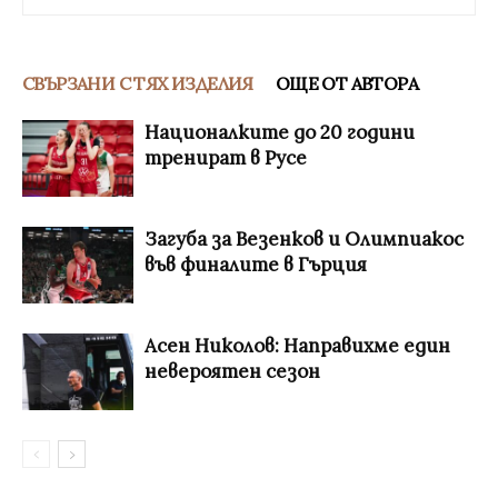
СВЪРЗАНИ С ТЯХ ИЗДЕЛИЯ
ОЩЕ ОТ АВТОРА
Националките до 20 години
тренират в Русе
Загуба за Везенков и Олимпиакос
във финалите в Гърция
Асен Николов: Направихме един
невероятен сезон