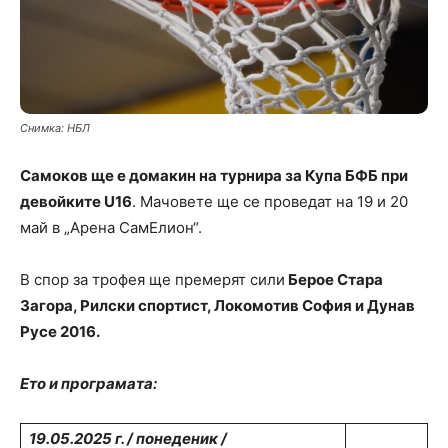
Снимка: НБЛ
Самоков ще е домакин на турнира за Купа БФБ при
девойките U16
. Мачовете ще се проведат на 19 и 20
май в „Арена СамЕлион“.
В спор за трофея ще премерят сили
Берое Стара
Загора, Рилски спортист, Локомотив София и Дунав
Русе 2016.
Ето и програмата:
19
.05.2025 г. / понеденик /