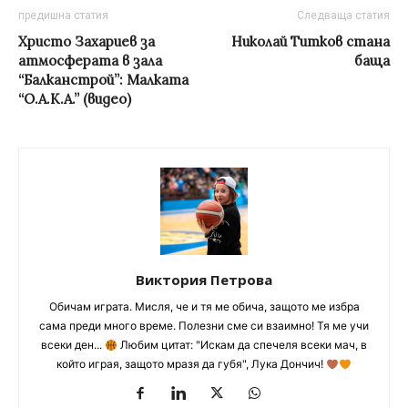
предишна статия
Следваща статия
Христо Захариев за
Николай Титков стана
атмосферата в зала
баща
“Балканстрой”: Малката
“О.А.К.А.” (видео)
Виктория Петрова
Обичам играта. Мисля, че и тя ме обича, защото ме избра
сама преди много време. Полезни сме си взаимно! Тя ме учи
всеки ден...
Любим цитат: "Искам да спечеля всеки мач, в
който играя, защото мразя да губя", Лука Дончич!