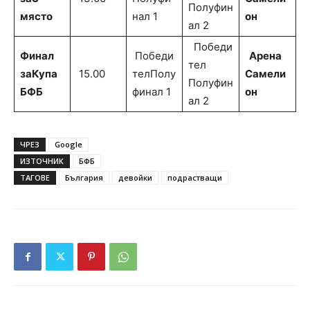
Полуфин
място
нал 1
он
ал 2
Победи
Финал
Победи
Арена
тел
за
Купа
15.00
телПолу
Самели
Полуфин
БФБ
финал 1
он
ал 2
ЧРЕЗ
Google
ИЗТОЧНИК
БФБ
ТАГОВЕ
България
девойки
подрастващи