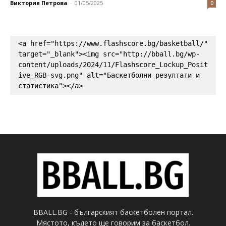
Виктория Петрова
-
01/05/2025
0
<a href="https://www.flashscore.bg/basketball/" 
target="_blank"><img src="http://bball.bg/wp-
content/uploads/2024/11/Flashscore_Lockup_Posit
ive_RGB-svg.png" alt="Баскетболни резултати и 
статистика"></a>
BBALL.BG - българският баскетболен портал.
Мястото, където ще говорим за баскетбол.