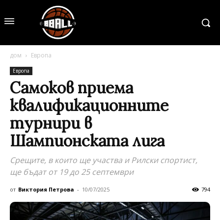
дом
Европа
Европа
Самоков приема
квалификационните
турнири в
Шампионската лига
Срещите, в които ще участва и Рилски спортист,
ще бъдат от 19 до 25 септември
от
Виктория Петрова
-
10/07/2025
794