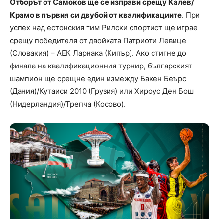
Отборът от Самоков ще се изправи срещу Калев/
Крамо в първия си двубой от квалификациите
. При
успех над естонския тим Рилски спортист ще играе
срещу победителя от двойката Патриоти Левице
(Словакия) – АЕК Ларнака (Кипър). Ако стигне до
финала на квалификационния турнир, българският
шампион ще срещне един измежду Бакен Беърс
(Дания)/Кутаиси 2010 (Грузия) или Хироус Ден Бош
(Нидерландия)/Трепча (Косово).