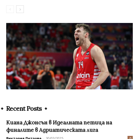
Recent Posts
Киана Джонсън в Идеалната петица на
финалите в Адриатическата лига
Виктория Петрова
-
30/03/2025
0