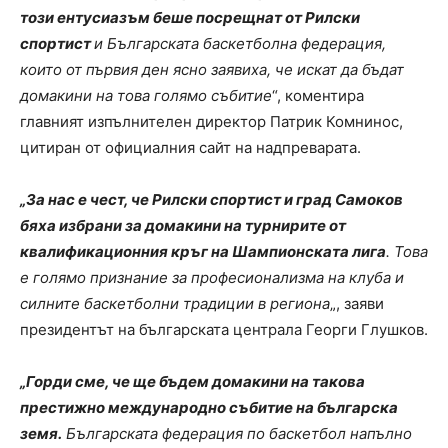
този ентусиазъм беше посрещнат от Рилски
спортист
и Българската баскетболна федерация,
които от първия ден ясно заявиха, че искат да бъдат
домакини на това голямо събитие
“, коментира
главният изпълнителен директор Патрик Комнинос,
цитиран от официалния сайт на надпреварата.
„За нас е чест, че Рилски спортист и град Самоков
бяха избрани за домакини на турнирите от
квалификационния кръг на Шампионската лига
. Това
е голямо признание за професионализма на клуба и
силните баскетболни традиции в региона
„, заяви
президентът на българската централа Георги Глушков.
„Горди сме, че ще бъдем домакини на такова
престижно международно събитие на българска
земя.
Българската федерация по баскетбол напълно