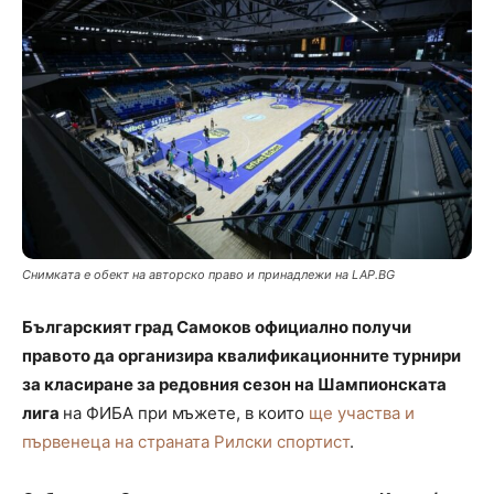
Снимката е обект на авторско право и принадлежи на LAP.BG
Българският град Самоков официално получи
правото да организира квалификационните турнири
за класиране за редовния сезон на Шампионската
лига
на ФИБА при мъжете, в които
ще участва и
първенеца на страната Рилски спортист
.