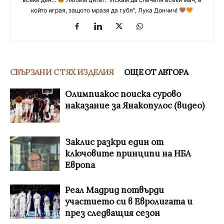
който играя, защото мразя да губя", Лука Дончич!
СВЪРЗАНИ С ТЯХ ИЗДЕЛИЯ
ОЩЕ ОТ АВТОРА
Олимпиакос поиска сурово
наказание за Янакопулос (видео)
Заклис разкри един от
ключовите принципи на НБА
Европа
Реал Мадрид потвърди
участието си в Евролигата и
през следващия сезон