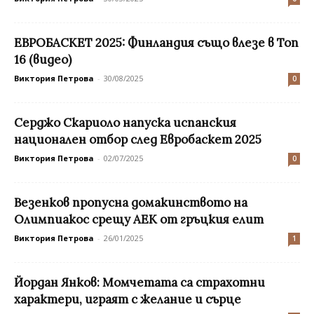
ЕВРОБАСКЕТ 2025: Финландия също влезе в Топ
16 (видео)
Виктория Петрова
-
30/08/2025
0
Серджо Скариоло напуска испанския
национален отбор след Евробаскет 2025
Виктория Петрова
-
02/07/2025
0
Везенков пропусна домакинството на
Олимпиакос срещу АЕК от гръцкия елит
Виктория Петрова
-
26/01/2025
1
Йордан Янков: Момчетата са страхотни
характери, играят с желание и сърце