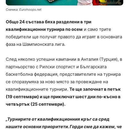
Снимка: Eurohoops.net
Общо 24 състава бяха разделени в три
квалификационни турнира по осем
и само трите
победители ще получат правото да играят в основната
фаза на Шампионската лига.
След няколко успешни кампании в Анталия (Турция), в
партньорство с Рилски спортист и Българската
баскетболна федерация, представителите на турнира
се споразумяха за ново място за провеждане на
квалификационните турнири.
Те ще започнат в петък
(19 септември) и ще приключат шест дни по-късно в
четвъртък (25 септември).
„Турнирите от квалификационния кръг са сред
нашите основни приоритети. Горди сме да кажем, че