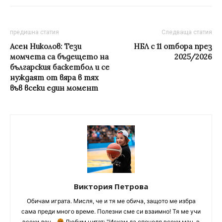
предишна статия
Следваща статия
Асен Николов: Тези
НБЛ с 11 отбора през
момчета са бъдещето на
2025/2026
българския баскетбол и се
нуждаят от вяра в тях
във всеки един момент
Виктория Петрова
Обичам играта. Мисля, че и тя ме обича, защото ме избра
сама преди много време. Полезни сме си взаимно! Тя ме учи
всеки ден...
Любим цитат: "Искам да спечеля всеки мач, в