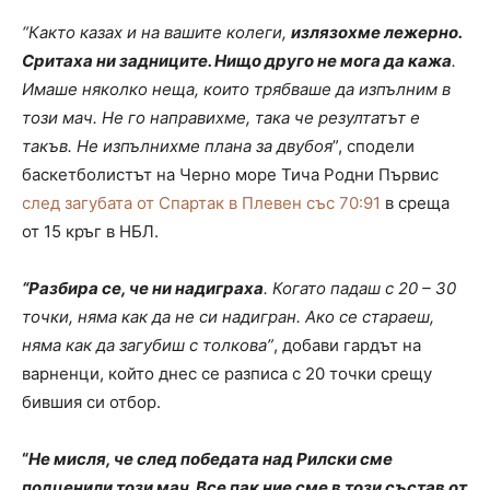
“Както казах и на вашите колеги,
излязохме лежерно.
Сритаха ни задниците. Нищо друго не мога да кажа
.
Имаше няколко неща, които трябваше да изпълним в
този мач. Не го направихме, така че резултатът е
такъв. Не изпълнихме плана за двубоя
”, сподели
баскетболистът на Черно море Тича Родни Първис
след загубата от Спартак в Плевен със 70:91
в среща
от 15 кръг в НБЛ.
“Разбира се, че ни надиграха
. Когато падаш с 20 – 30
точки, няма как да не си надигран. Ако се стараеш,
няма как да загубиш с толкова”
, добави гардът на
варненци, който днес се разписа с 20 точки срещу
бившия си отбор.
“
Не мисля, че след победата над Рилски сме
подценили този мач. Все пак ние сме в този състав от