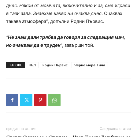
днес. Някои от момчета, включително и аз, сме играли
в тази зала. Знаехме какво ни очаква днес
. Очаквах
такава атмосфера”, допълни Родни Първис.
“Не знам дали трябва да говоря за следващия мач,
но очаквам да е труден
”, завърши той.
ТАГОВЕ
НБЛ
Родни Първис
Черно море Тича
предишна статия
Следваща статия