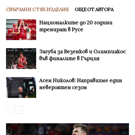
СВЪРЗАНИ С ТЯХ ИЗДЕЛИЯ
ОЩЕ ОТ АВТОРА
Националките до 20 години
тренират в Русе
Загуба за Везенков и Олимпиакос
във финалите в Гърция
Асен Николов: Направихме един
невероятен сезон