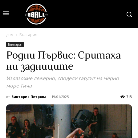
дом
България
България
Родни Първис: Сритаха
ни задниците
Излязохме лежерно, сподели гардът на Черно
море Тича
от
Виктория Петрова
-
19/01/2025
713