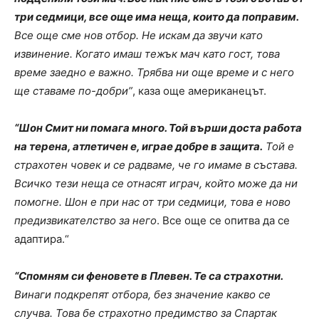
три седмици, все още има неща, които да поправим.
Все още сме нов отбор. Не искам да звучи като
извинение. Когато имаш тежък мач като гост, това
време заедно е важно. Трябва ни още време и с него
ще ставаме по-добри”
, каза още американецът.
“Шон Смит ни помага много. Той върши доста работа
на терена, атлетичен е, играе добре в защита.
Той е
страхотен човек и се радваме, че го имаме в състава.
Всичко тези неща се отнасят играч, който може да ни
помогне. Шон е при нас от три седмици, това е ново
предизвикателство за него
. Все още се опитва да се
адаптира.“
“Спомням си феновете в Плевен. Те са страхотни.
Винаги подкрепят отбора, без значение какво се
случва. Това бе страхотно предимство за Спартак