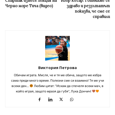
Спартак изнесе лекция на
Игор Кесар: Готвихме се
Черно море Тича (видео)
здраво и резултатът
показва, че сме се
справили
Виктория Петрова
Обичам играта. Мисля, че и тя ме обича, защото ме избра
сама преди много време. Полезни сме си взаимно! Тя ме учи
всеки ден...
Любим цитат: "Искам да спечеля всеки мач, в
който играя, защото мразя да губя", Лука Дончич!