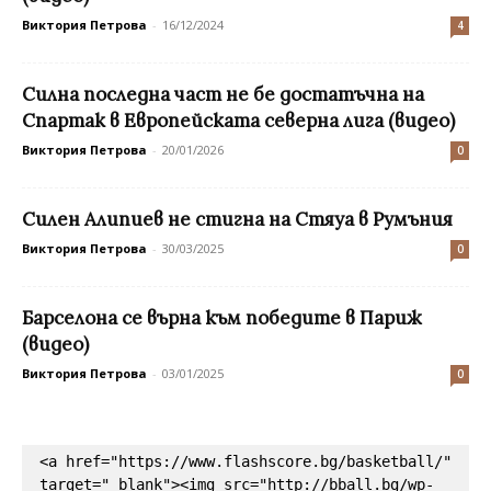
Виктория Петрова
-
16/12/2024
4
Силна последна част не бе достатъчна на
Спартак в Европейската северна лига (видео)
Виктория Петрова
-
20/01/2026
0
Силен Алипиев не стигна на Стяуа в Румъния
Виктория Петрова
-
30/03/2025
0
Барселона се върна към победите в Париж
(видео)
Виктория Петрова
-
03/01/2025
0
<a href="https://www.flashscore.bg/basketball/" 
target="_blank"><img src="http://bball.bg/wp-