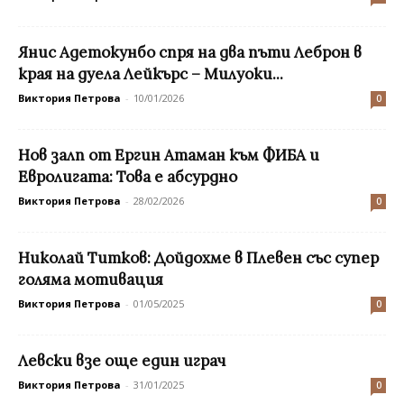
Янис Адетокунбо спря на два пъти Леброн в
края на дуела Лейкърс – Милуоки...
Виктория Петрова
-
10/01/2026
0
Нов залп от Ергин Атаман към ФИБА и
Евролигата: Това е абсурдно
Виктория Петрова
-
28/02/2026
0
Николай Титков: Дойдохме в Плевен със супер
голяма мотивация
Виктория Петрова
-
01/05/2025
0
Левски взе още един играч
Виктория Петрова
-
31/01/2025
0