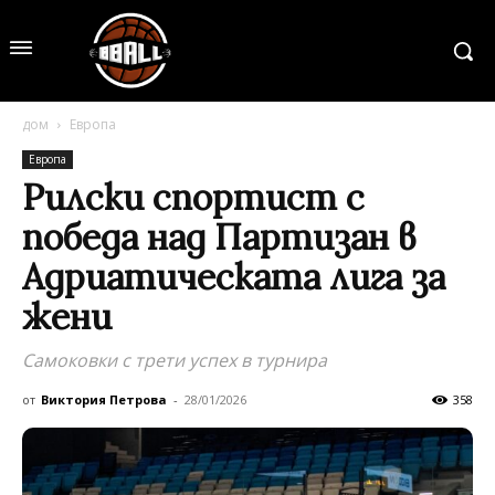
дом
Европа
Европа
Рилски спортист с
победа над Партизан в
Адриатическата лига за
жени
Самоковки с трети успех в турнира
от
Виктория Петрова
-
28/01/2026
358