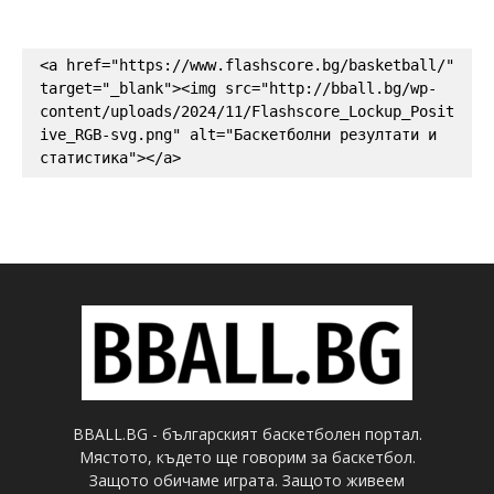
<a href="https://www.flashscore.bg/basketball/" 
target="_blank"><img src="http://bball.bg/wp-
content/uploads/2024/11/Flashscore_Lockup_Posit
ive_RGB-svg.png" alt="Баскетболни резултати и 
статистика"></a>
BBALL.BG - българският баскетболен портал.
Мястото, където ще говорим за баскетбол.
Защото обичаме играта. Защото живеем