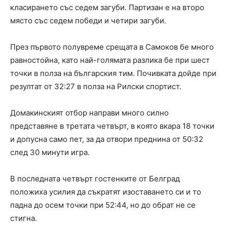
класирането със седем загуби. Партизан е на второ
място със седем победи и четири загуби.
През първото полувреме срещата в Самоков бе много
равностойна, като най-голямата разлика бе при шест
точки в полза на българския тим. Почивката дойде при
резултат от 32:27 в полза на Рилски спортист.
Домакинският отбор направи много силно
представяне в третата четвърт, в която вкара 18 точки
и допусна само пет, за да отвори преднина от 50:32
след 30 минути игра.
В последната четвърт гостенките от Белград
положиха усилия да съкратят изоставането си и то
падна до осем точки при 52:44, но до обрат не се
стигна.