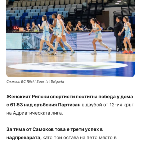
Снимка: BC Rilski Sportist Bulgaria
Женският Рилски спортисти постигна победа у дома
с 61:53 над сръбския Партизан
в двубой от 12-ия кръг
на Адриатическата лига.
За тима от Самоков това е трети успех в
надпреварата,
като той остава на пето място в