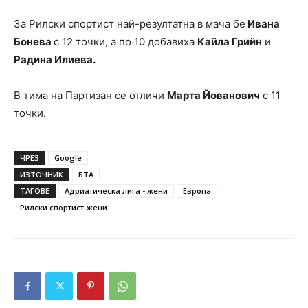
За Рилски спортист най-резултатна в мача бе
Ивана
Бонева
с 12 точки, а по 10 добавиха
Кайла Грийн
и
Радина Илиева.
В тима на Партизан се отличи
Марта Йованович
с 11
точки.
ЧРЕЗ
Google
ИЗТОЧНИК
БТА
ТАГОВЕ
Адриатическа лига - жени
Европа
Рилски спортист-жени