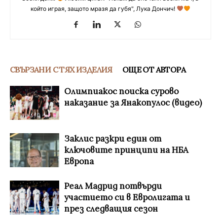
който играя, защото мразя да губя", Лука Дончич!
СВЪРЗАНИ С ТЯХ ИЗДЕЛИЯ
ОЩЕ ОТ АВТОРА
Олимпиакос поиска сурово
наказание за Янакопулос (видео)
Заклис разкри един от
ключовите принципи на НБА
Европа
Реал Мадрид потвърди
участието си в Евролигата и
през следващия сезон