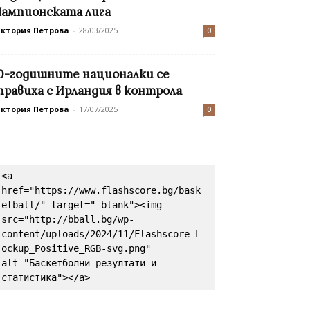
ампионската лига
иктория Петрова
-
28/03/2025
0
0-годишните националки се
правиха с Ирландия в контрола
иктория Петрова
-
17/07/2025
0
<a 
href="https://www.flashscore.bg/bask
etball/" target="_blank"><img 
src="http://bball.bg/wp-
content/uploads/2024/11/Flashscore_L
ockup_Positive_RGB-svg.png" 
alt="Баскетболни резултати и 
статистика"></a>