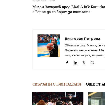
предишна статия
Милен Захариев пред BBALL.BG: Бих иска
с Берое да се борим за титлата
Виктория Петрова
Обичам играта. Мисля, че и 
Полезни сме си взаимно! Тя 
мач, в който играя, защото м
СВЪРЗАНИ С ТЯХ ИЗДЕЛИЯ
ОЩЕ ОТ А