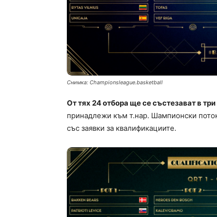
Снимка: Championsleague.basketball
От тях 24 отбора ще се състезават в тр
принадлежи към т.нар. Шампионски поток
със заявки за квалификациите.