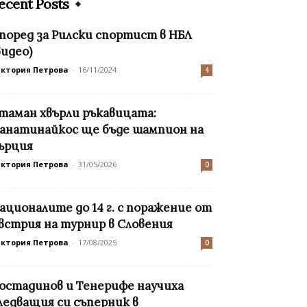
ecent Posts
 поред за Рилски спортист в НБЛ
видео)
иктория Петрова
-
16/11/2024
4
таман хвърли ръкавицата:
анатинайкос ще бъде шампион на
ърция
иктория Петрова
-
31/05/2026
0
ационалите до 14 г. с поражение от
встрия на турнир в Словения
иктория Петрова
-
17/08/2025
0
остадинов и Тенерифе научиха
ледващия си съперник в