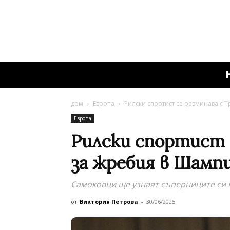
дом
Европа
Рилски спортист се разминава с 
Европа
Рилски спортист 
за жребия в Шамп
Самоковци ще узнаят съперниците си 
от
Виктория Петрова
-
30/06/2025