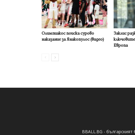
Олимпиакос поиска сурово
Заклис раз
наказание за Янакопулос (видео)
ключовите
Европа
BBALL.BG - българският 