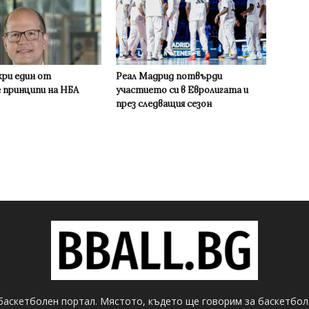
кри един от
Реал Мадрид потвърди
 принципи на НБА
участието си в Евролигата и
през следващия сезон
баскетболен портал. Мястото, където ще говорим за баскетбол