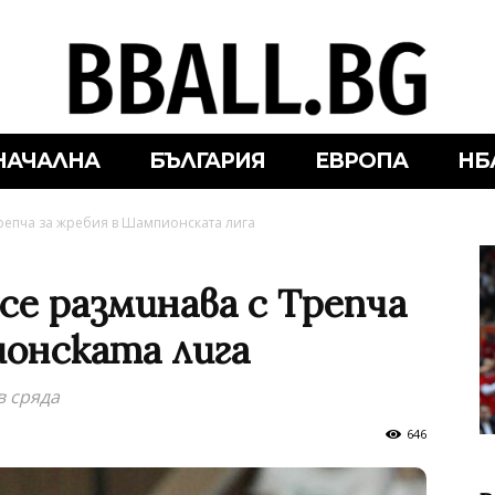
НАЧАЛНА
БЪЛГАРИЯ
ЕВРОПА
НБ
Трепча за жребия в Шампионската лига
се разминава с Трепча
ионската лига
в сряда
646