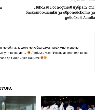
Следваща статия
л
Николай Господинов избра 12-те
баскетболистки за европейското за
девойки в Литва
тя ме обича, защото ме избра сама преди много време.
ме учи всеки ден...
Любим цитат: "Искам да спечеля всеки
разя да губя", Лука Дончич!
ВТОРА