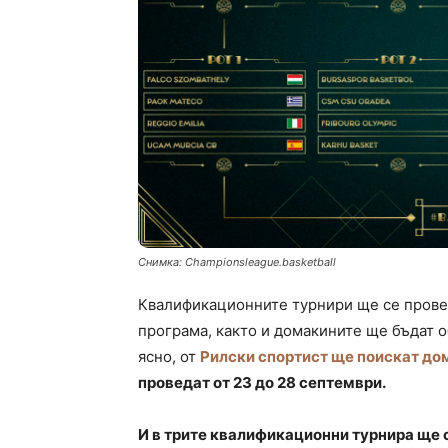
Снимка: Championsleague.basketball
Квалификационните турнири ще се провед
програма, както и домакините ще бъдат о
ясно, от
Рилски спортист ще поискат до
проведат от 23 до 28 септември.
И в трите квалификационни турнира ще с