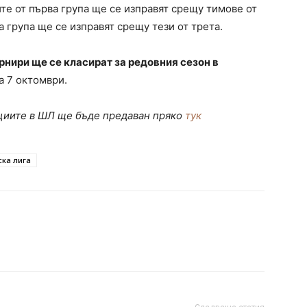
е от първа група ще се изправят срещу тимове от
а група ще се изправят срещу тези от трета.
нири ще се класират за редовния сезон в
а 7 октомври.
ациите в ШЛ ще бъде предаван пряко
тук
ка лига