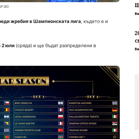
Ш
AP.BG
В
преди жребия в Шампионската лига
, където е и
2
с
 2 юли
(сряда) и ще бъдат разпределени в
В