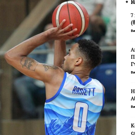
R
7
(
В
А
П
Г
В
Н
А
В
К
с