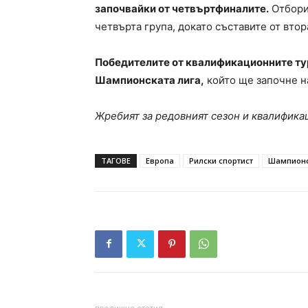
започвайки от четвъртфиналите.
Отборит
четвърта група, докато съставите от втор
Победителите от квалификационните тур
Шампионската лига,
който ще започне н
Жребият за редовният сезон и квалифик
ТАГОВЕ
Европа
Рилски спортист
Шампионс