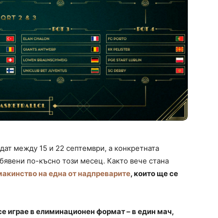
ат между 15 и 22 септември, а конкретната
бявени по-късно този месец. Както вече стана
макинство на една от надпреварите
, които ще се
е играе в елиминационен формат – в един мач,