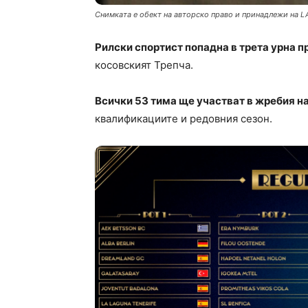
Снимката е обект на авторско право и принадлежи на L
Рилски спортист попадна в трета урна 
косовският Трепча.
Всички 53 тима ще участват в жребия на
квалификациите и редовния сезон.