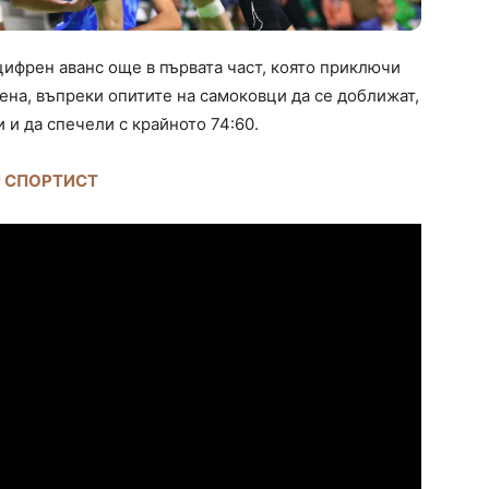
ифрен аванс още в първата част, която приключи
рена, въпреки опитите на самоковци да се доближат,
 и да спечели с крайното 74:60.
И СПОРТИСТ