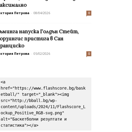
аксимално
иктория Петрова
-
08/04/2026
0
ъминга напуска Голдън Стейт,
орзингис пристига в Сан
ранциско
иктория Петрова
-
05/02/2026
0
<a 
href="https://www.flashscore.bg/bask
etball/" target="_blank"><img 
src="http://bball.bg/wp-
content/uploads/2024/11/Flashscore_L
ockup_Positive_RGB-svg.png" 
alt="Баскетболни резултати и 
статистика"></a>