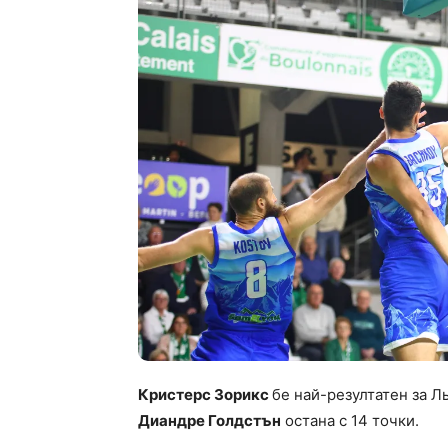
Кристерс Зорикс
бе най-резултатен за Л
Диандре Голдстън
остана с 14 точки.