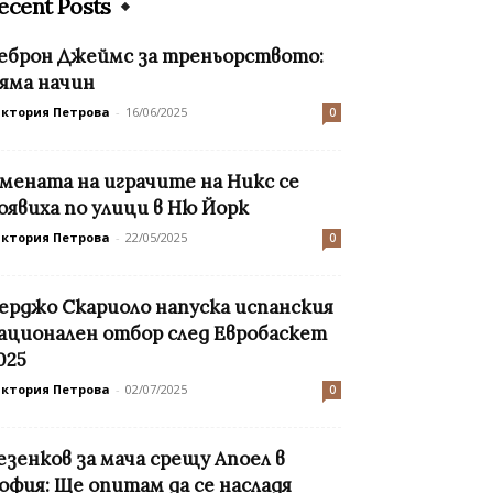
ecent Posts
еброн Джеймс за треньорството:
яма начин
иктория Петрова
-
16/06/2025
0
мената на играчите на Никс се
оявиха по улици в Ню Йорк
иктория Петрова
-
22/05/2025
0
ерджо Скариоло напуска испанския
ационален отбор след Евробаскет
025
иктория Петрова
-
02/07/2025
0
езенков за мача срещу Апоел в
офия: Ще опитам да се насладя