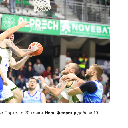
ьо Портел с 20 точки.
Иван Февриър
добави 19.