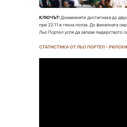
КЛЮЧЪТ:
Домакините достигнаха до двуц
при 22:11 в тяхна полза. До финалната си
Льо Портел успя да запази лидерството си
СТАТИСТИКА ОТ ЛЬО ПОРТЕЛ – РИЛСК