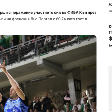
м
В
рши с поражение участието си във ФИБА Къп през
и на френския Льо Портел с 60:74 като гост в
К
П
Ф
В