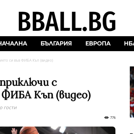
НАЧАЛНА
БЪЛГАРИЯ
ЕВРОПА
НБ
ието си във ФИБА Къп (видео)
приключи с
 ФИБА Къп (видео)
о гости
776