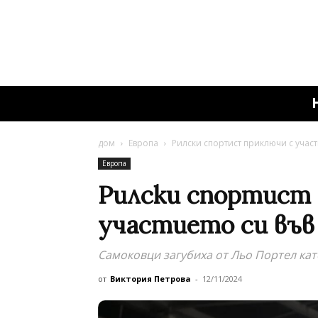
дом
Европа
Рилски спортист приключи с участ
Европа
Рилски спортист 
участието си във
Самоковци загубиха от Льо Портел кат
от
Виктория Петрова
-
12/11/2024