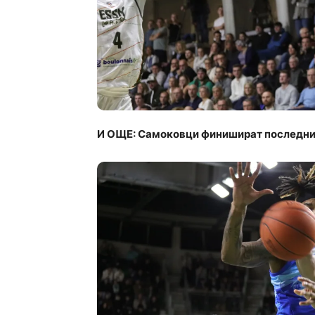
И ОЩЕ: Самоковци финишират последн