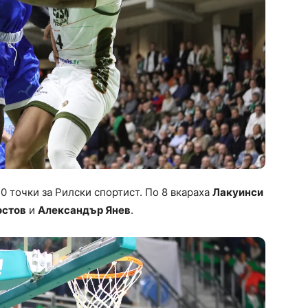
10 точки за Рилски спортист. По 8 вкараха
Лакуинси
остов
и
Александър Янев
.