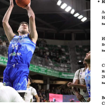
R
Л
Н
В
И
п
В
С
н
2
В
В
С