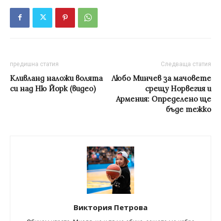
предишна статия
Следваща статия
Кливланд наложи волята
Любо Минчев за мачовете
си над Ню Йорк (видео)
срещу Норвегия и
Армения: Определено ще
бъде тежко
Виктория Петрова