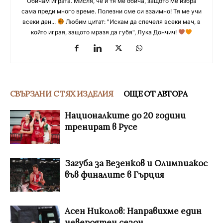
Обичам играта. Мисля, че и тя ме обича, защото ме избра
сама преди много време. Полезни сме си взаимно! Тя ме учи
всеки ден...
Любим цитат: "Искам да спечеля всеки мач, в
който играя, защото мразя да губя", Лука Дончич!
СВЪРЗАНИ С ТЯХ ИЗДЕЛИЯ
ОЩЕ ОТ АВТОРА
Националките до 20 години
тренират в Русе
Загуба за Везенков и Олимпиакос
във финалите в Гърция
Асен Николов: Направихме един
невероятен сезон