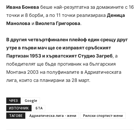
Ивана Бонева
беше най-резултатна за домакините с 16
точки и 8 борби, а по 11 точки реализираха
Деница
Манолова
и
Виолета Григорова
.
В другия четвъртфинален плейоф един срещу друг
утре в първи мач ще се изправят сръбският
Партизан 1953 и хърватският Студио Загреб
, а
победителят ще бъде противник на българския
Монтана 2003 на полуфиналите в Адриатическата
лига, които са планирани за 28 март.
ЧРЕЗ
Google
ИЗТОЧНИК
БТА
ТАГОВЕ
Адриатическа лига - жени
Рилски спортист-жени