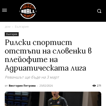
дом
България
България
Рилски спортист
отстъпи на словенки в
плейофите на
Адриатическата лига
Реваншът ще бъде на 3 март
от
Виктория Петрова
-
25/02/2026
271