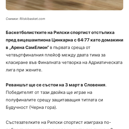
Снимки: Rilskibasket.com
Баскетболистките на Рилски спортист отстъпиха
пред вицешампиона Цинкарна с 64:77 като домакини
в „Арена СамЕлион“
в първата среща от
четвъртфиналния плейоф между двата тима за
класиране във Финалната четворка на Адриатическата
лига при жените.
Реваншът ще се състои на 3 март в Словения
.
Победителят от тази двойка ще играе на
полуфиналите срещу защитаващия титлата си
Будучност (Черна гора).
Състезателките на Рилски спортист изиграха по-