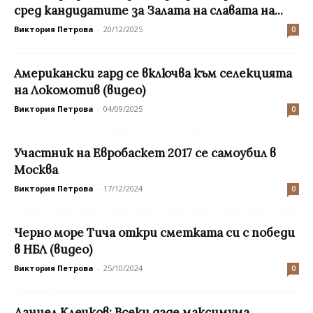
сред кандидатите за Залата на славата на...
Виктория Петрова
-
20/12/2025
0
Американски гард се включва към селекцията
на Локомотив (видео)
Виктория Петрова
-
04/09/2025
0
Участник на Евробаскет 2017 се самоубил в
Москва
Виктория Петрова
-
17/12/2024
0
Черно море Тича откри сметката си с победи
в НБЛ (видео)
Виктория Петрова
-
25/10/2024
0
Даниел Клечков: Всеки даде максимума