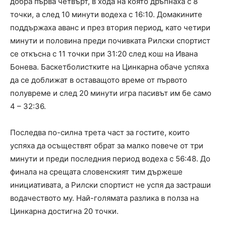
добра първа четвърт, в хода на която дръпнаха с 8
точки, а след 10 минути водеха с 16:10. Домакините
поддържаха аванс и през втория период, като четири
минути и половина преди почивката Рилски спортист
се откъсна с 11 точки при 31:20 след кош на Ивана
Бонева. Баскетболистките на Цинкарна обаче успяха
да се доближат в оставащото време от първото
полувреме и след 20 минути игра пасивът им бе само
4 – 32:36.
Последва по-силна трета част за гостите, които
успяха да осъществят обрат за малко повече от три
минути и преди последния период водеха с 56:48. До
финала на срещата словенският тим държеше
инициативата, а Рилски спортист не успя да застраши
водачеството му. Най-голямата разлика в полза на
Цинкарна достигна 20 точки.