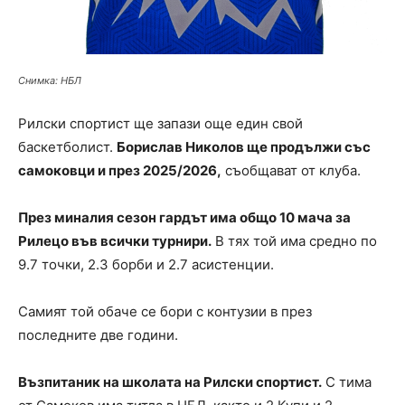
Снимка: НБЛ
Рилски спортист ще запази още един свой
баскетболист.
Борислав Николов ще продължи със
самоковци и през 2025/2026,
съобщават от клуба.
През миналия сезон гардът има общо 10 мача за
Рилецо във всички турнири.
В тях той има средно по
9.7 точки, 2.3 борби и 2.7 асистенции.
Самият той обаче се бори с контузии в през
последните две години.
Възпитаник на школата на Рилски спортист.
С тима