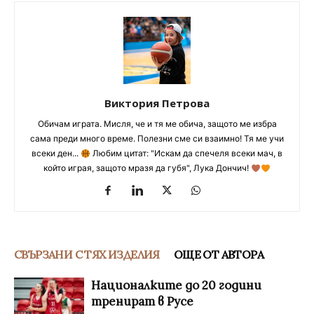
Виктория Петрова
Обичам играта. Мисля, че и тя ме обича, защото ме избра
сама преди много време. Полезни сме си взаимно! Тя ме учи
всеки ден...
Любим цитат: "Искам да спечеля всеки мач, в
който играя, защото мразя да губя", Лука Дончич!
СВЪРЗАНИ С ТЯХ ИЗДЕЛИЯ
ОЩЕ ОТ АВТОРА
Националките до 20 години
тренират в Русе