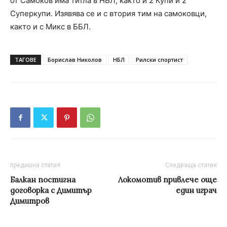
от Самоков има титла в НБЛ, както и 2 Купи и 2
Суперкупи. Изявява се и с втория тим на самоковци,
както и с Микс в ББЛ.
ТАГОВЕ
Борислав Николов
НБЛ
Рилски спортист
предишна статия
Следваща статия
Балкан постигна
Локомотив привлече още
договорка с Димитър
един играч
Димитров