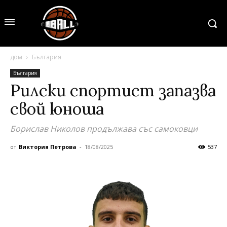
дом
България
България
Рилски спортист запазва
свой юноша
Борислав Николов продължава със самоковци
от
Виктория Петрова
-
18/08/2025
537