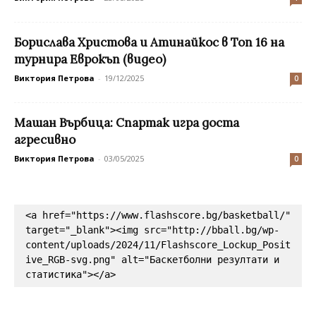
Борислава Христова и Атинайкос в Топ 16 на
турнира Еврокъп (видео)
Виктория Петрова
-
19/12/2025
0
Машан Върбица: Спартак игра доста
агресивно
Виктория Петрова
-
03/05/2025
0
<a href="https://www.flashscore.bg/basketball/" 
target="_blank"><img src="http://bball.bg/wp-
content/uploads/2024/11/Flashscore_Lockup_Posit
ive_RGB-svg.png" alt="Баскетболни резултати и 
статистика"></a>