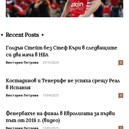
Recent Posts
Голдън Стейт без Стеф Къри в следващите
си два мача в НБА
Виктория Петрова
-
29/10/2024
0
Костадинов и Тенерифе не успяха срещу Реал
в Испания
Виктория Петрова
-
13/04/2025
0
Фенербахче на финал в Евролигата за първи
път от 2018 г. (видео)
Виктория Петрова
-
23/05/2025
1