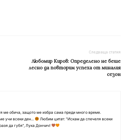
Следваща статия
Любомир Киров: Определено не беше
лесно да повторим успеха от миналия
сезон
тя ме обича, защото ме избра сама преди много време.
ме учи всеки ден...
Любим цитат: "Искам да спечеля всеки
разя да губя", Лука Дончич!