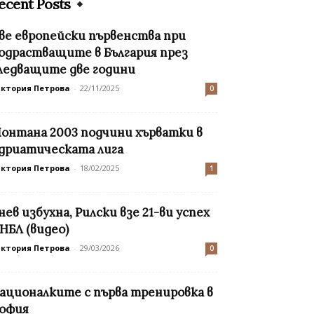
ecent Posts
ве европейски първенства при
одрастващите в България през
ледващите две години
иктория Петрова
-
22/11/2025
0
онтана 2003 подчини хърватки в
дриатическата лига
иктория Петрова
-
18/02/2025
1
нев избухна, Рилски взе 21-ви успех
 НБЛ (видео)
иктория Петрова
-
29/03/2026
0
ационалките с първа тренировка в
офия