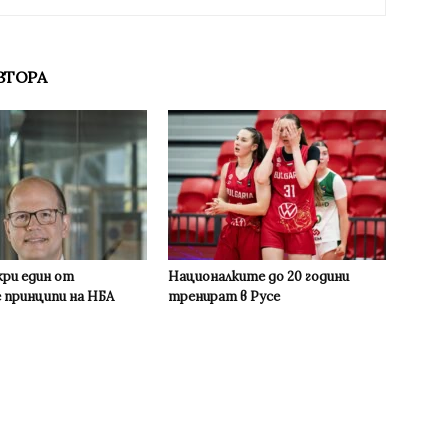
ВТОРА
кри един от
Националките до 20 години
 принципи на НБА
тренират в Русе