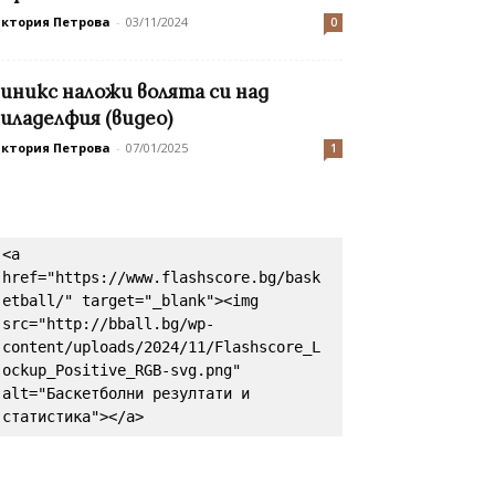
иктория Петрова
-
03/11/2024
0
иникс наложи волята си над
иладелфия (видео)
иктория Петрова
-
07/01/2025
1
<a 
href="https://www.flashscore.bg/bask
etball/" target="_blank"><img 
src="http://bball.bg/wp-
content/uploads/2024/11/Flashscore_L
ockup_Positive_RGB-svg.png" 
alt="Баскетболни резултати и 
статистика"></a>