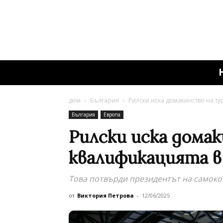
дом
България
Рилски иска домакинство на т
България
Европа
Рилски иска дома
квалификацията в
Това потвърди президентът на самоко
от
Виктория Петрова
-
12/06/2025