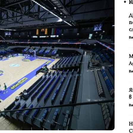
R
Д
п
с
В
М
А
В
Я
в
В
Н
С