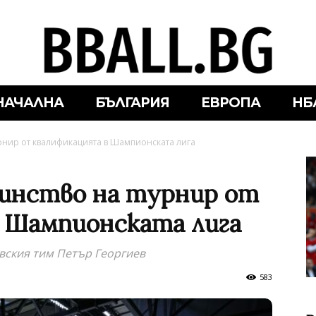
НАЧАЛНА
БЪЛГАРИЯ
ЕВРОПА
НБ
урнир от квалификацията в Шампионската лига
кинство на турнир от
 Шампионската лига
вския тим Петър Георгиев
583