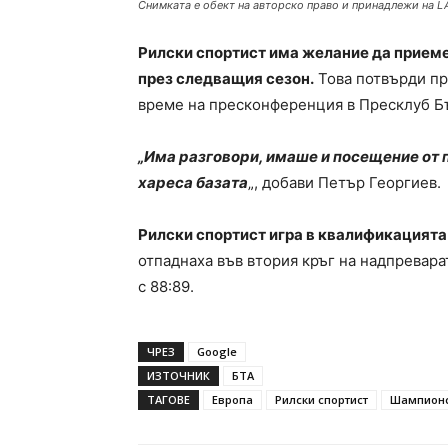
Снимката е обект на авторско право и принадлежи на L
Рилски спортист има желание да прием
през следващия сезон.
Това потвърди пр
време на пресконференция в Пресклуб Б
„Има разговори, имаше и посещение от 
хареса базата
„, добави Петър Георгиев.
Рилски спортист игра в квалификацията 
отпаднаха във втория кръг на надпревара
с 88:89.
ЧРЕЗ
Google
ИЗТОЧНИК
БТА
ТАГОВЕ
Европа
Рилски спортист
Шампионс