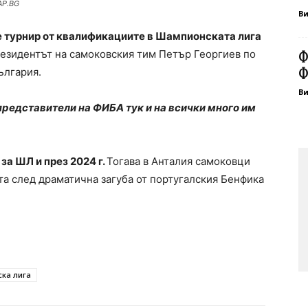
AP.BG
В
е турнир от квалификациите в Шампионската лига
езидентът на самоковския тим Петър Георгиев по
Ф
ългария.
Ф
В
представители на ФИБА тук и на всички много им
за ШЛ и през 2024 г.
Тогава в Анталия самоковци
та след драматична загуба от португалския Бенфика
ка лига