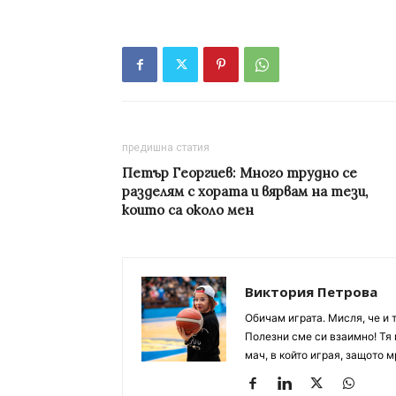
предишна статия
Петър Георгиев: Много трудно се
разделям с хората и вярвам на тези,
които са около мен
Виктория Петрова
Обичам играта. Мисля, че и 
Полезни сме си взаимно! Тя 
мач, в който играя, защото м