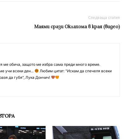
Следваща статия
Mаями срази Оклахома в края (видео)
тя ме обича, защото ме избра сама преди много време.
ме учи всеки ден...
Любим цитат: "Искам да спечеля всеки
разя да губя", Лука Дончич!
ВТОРА