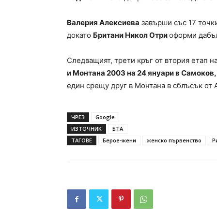
Валерия Алексиева
завърши със 17 точки
докато
Британи Никол Отри
оформи дабъл
Следващият, трети кръг от втория етап 
и Монтана 2003 на 24 януари в Самоков,
един срещу друг в Монтана в сблъсък от 
ЧРЕЗ
Google
ИЗТОЧНИК
БТА
ТАГОВЕ
Берое-жени
женско първенство
Р