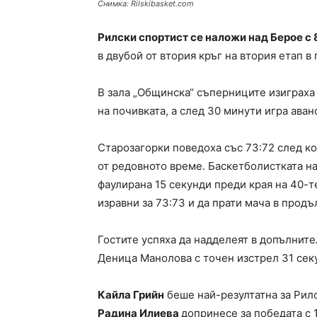
Снимка: Rilskibasket.com
Рилски спортист се наложи над Берое с 
в двубой от втория кръг на втория етап в
В зала „Общинска“ съперниците изиграха 
на почивката, а след 30 минути игра аван
Старозагорки поведоха със 73:72 след к
от редовното време. Баскетболистката 
фаулирана 15 секунди преди края на 40-те
изравни за 73:73 и да прати мача в прод
Гостите успяха да надделеят в допълните
Деница Манолова с точен изстрел 31 сек
Кайла Грийн
беше най-резултатна за Рилск
Радина Илиева
допринесе за победата с 