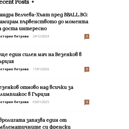
ecent Posts
андра Велчева-Хънт пред BBALL.BG:
амирам първенството до момента
а доста интересно
иктория Петрова
-
24/12/2024
0
ще един силен мач на Везенков в
ърция
иктория Петрова
-
17/01/2026
0
езенков отново над всички за
лимпиакос в Гърция
иктория Петрова
-
05/01/2025
0
вролигата запазва един от
мблематичните си френски