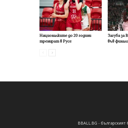
Националките до 20 години
Загуба за 
тренират в Русе
във финал
BBALL.BG - българският 