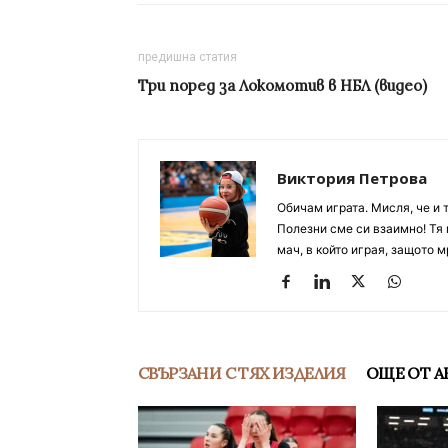
предишна статия
Три поред за Локомотив в НБЛ (видео)
Виктория Петрова
Обичам играта. Мисля, че и 
Полезни сме си взаимно! Тя 
мач, в който играя, защото м
СВЪРЗАНИ С ТЯХ ИЗДЕЛИЯ
ОЩЕ ОТ А