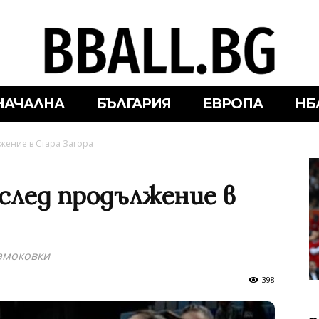
НАЧАЛНА
БЪЛГАРИЯ
ЕВРОПА
НБ
жение в Стара Загора
 след продължение в
самоковки
398