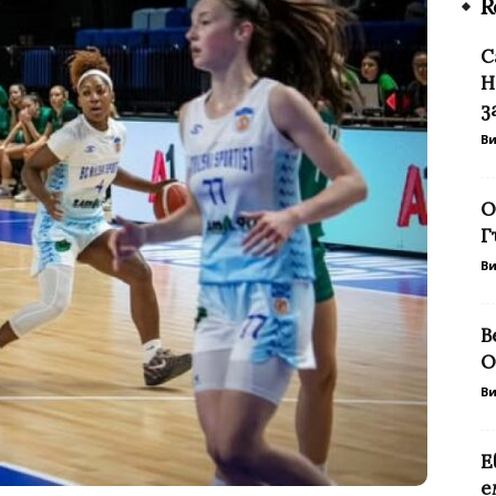
R
С
Н
з
В
О
Г
В
В
О
В
Е
е