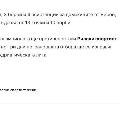
, 3 борби и 4 асистенции за домакините от Берое,
-дабъл от 13 точки и 10 борби.
на шампионата ще противопостави
Рилски спортист
но три дни по-рано двата отбора ще се изправят
Адриатическата лига.
илски спортист-жени