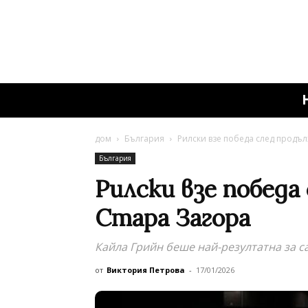
дом
България
Рилски взе победа след продъл
България
Рилски взе победа
Стара Загора
Кайла Грийн беше най-резултатна за 
от
Виктория Петрова
-
17/01/2026