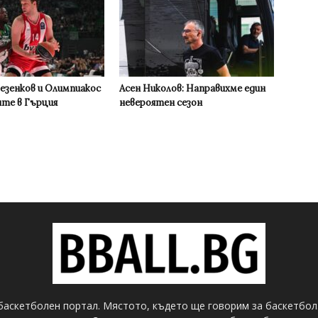
Везенков и Олимпиакос
Асен Николов: Направихме един
ите в Гърция
невероятен сезон
баскетболен портал. Мястото, където ще говорим за баскетбол