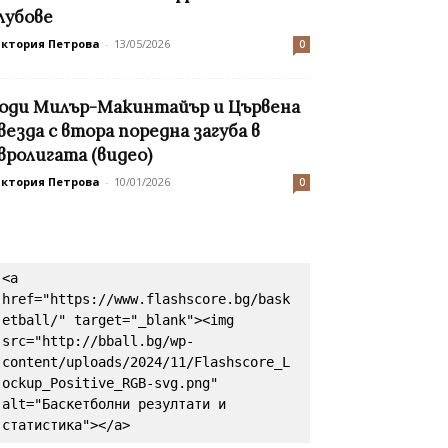
лубове
иктория Петрова
-
13/05/2026
0
оди Милър-Макинтайър и Цървена
везда с втора поредна загуба в
вролигата (видео)
иктория Петрова
-
10/01/2026
0
<a 
href="https://www.flashscore.bg/bask
etball/" target="_blank"><img 
src="http://bball.bg/wp-
content/uploads/2024/11/Flashscore_L
ockup_Positive_RGB-svg.png" 
alt="Баскетболни резултати и 
статистика"></a>