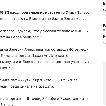
к
В
85:83 след продължение като гост в Стара Загора
 първенството на България по баскетбол за жени.
К
З
оспорван двубой, като домакините водеха с 36:35
Е
сът на Берое беше 55:52.
В
ош на Валерия Алексиева при оставащи 40 секунди
на Рилски спортист Джозе Ан Джонсън беше
 минути и отбеляза втория наказателен удар, за да
ължение.
лните пет минути, а крайното 85:83 фиксира
унди преди финала на срещата.
и спортист с 19 точки, 3 борби и 7 асистенции, а
16 точки.