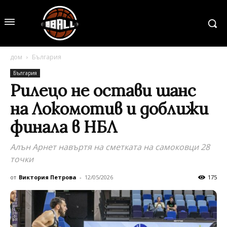
дом
България
България
Рилецо не остави шанс
на Локомотив и доближи
финала в НБЛ
Алън Арнет навъртя на сметката на самоковци 28
точки
от
Виктория Петрова
-
12/05/2026
175