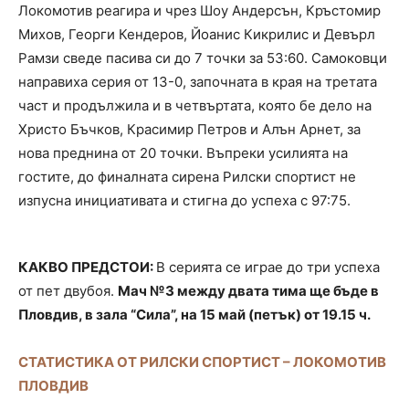
Локомотив реагира и чрез Шоу Андерсън, Кръстомир
Михов, Георги Кендеров, Йоанис Кикрилис и Девърл
Рамзи сведе пасива си до 7 точки за 53:60. Самоковци
направиха серия от 13-0, започната в края на третата
част и продължила и в четвъртата, която бе дело на
Христо Бъчков, Красимир Петров и Алън Арнет, за
нова преднина от 20 точки. Въпреки усилията на
гостите, до финалната сирена Рилски спортист не
изпусна инициативата и стигна до успеха с 97:75.
КАКВО ПРЕДСТОИ:
В серията се играе до три успеха
от пет двубоя.
Мач №3 между двата тима ще бъде в
Пловдив, в зала “Сила”, на 15 май (петък) от 19.15 ч.
СТАТИСТИКА ОТ РИЛСКИ СПОРТИСТ – ЛОКОМОТИВ
ПЛОВДИВ