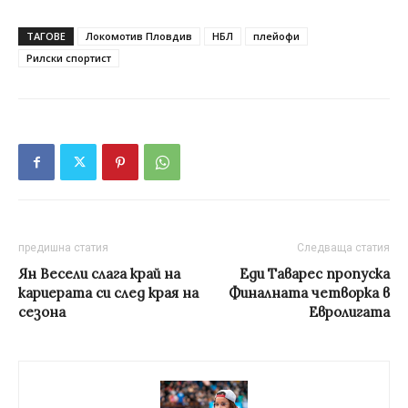
ТАГОВЕ
Локомотив Пловдив
НБЛ
плейофи
Рилски спортист
предишна статия
Следваща статия
Ян Весели слага край на
Еди Таварес пропуска
кариерата си след края на
Финалната четворка в
сезона
Евролигата