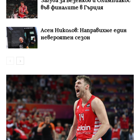
Загуба за Везенков и Олимпиакос
във финалите в Гърция
Асен Николов: Направихме един
невероятен сезон