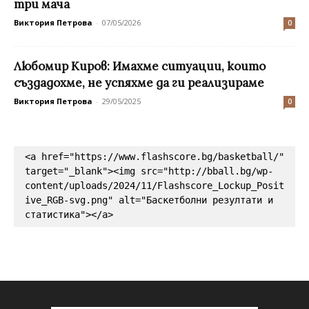
три мача
Виктория Петрова
-
07/05/2026
0
Любомир Киров: Имахме ситуации, които
създадохме, не успяхме да ги реализираме
Виктория Петрова
-
29/05/2025
0
<a href="https://www.flashscore.bg/basketball/" 
target="_blank"><img src="http://bball.bg/wp-
content/uploads/2024/11/Flashscore_Lockup_Posit
ive_RGB-svg.png" alt="Баскетболни резултати и 
статистика"></a>