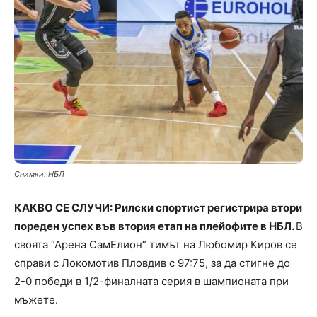
Снимки: НБЛ
КАКВО СЕ СЛУЧИ: Рилски спортист регистрира втори
пореден успех във втория етап на плейофите в НБЛ.
В
своята “Арена СамЕлион” тимът на Любомир Киров се
справи с Локомотив Пловдив с 97:75, за да стигне до
2-0 победи в 1/2-финалната серия в шампионата при
мъжете.