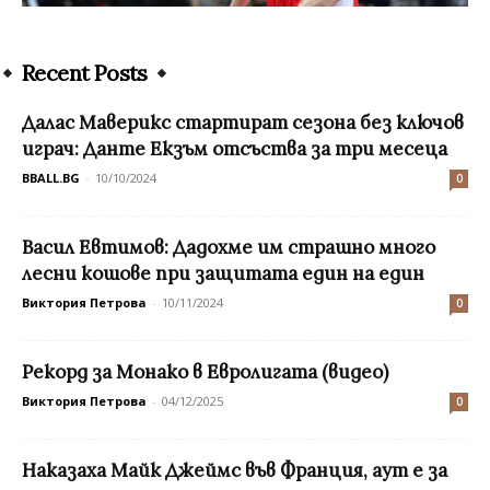
Recent Posts
Далас Маверикс стартират сезона без ключов
играч: Данте Екзъм отсъства за три месеца
BBALL.BG
-
10/10/2024
0
Васил Евтимов: Дадохме им страшно много
лесни кошове при защитата един на един
Виктория Петрова
-
10/11/2024
0
Рекорд за Монако в Евролигата (видео)
Виктория Петрова
-
04/12/2025
0
Наказаха Майк Джеймс във Франция, аут е за