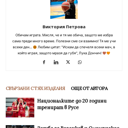
Виктория Петрова
Обичам играта. Мисля, че и тя ме обича, защото ме избра
сама преди много време. Полезни сме си взаимно! Тя ме учи
всеки ден...
Любим цитат: "Искам да спечеля всеки мач, в
който играя, защото мразя да губя", Лука Дончич!
СВЪРЗАНИ С ТЯХ ИЗДЕЛИЯ
ОЩЕ ОТ АВТОРА
Националките до 20 години
тренират в Русе