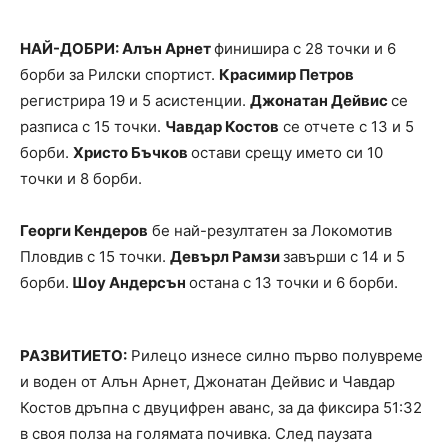
НАЙ-ДОБРИ: Алън Арнет
финишира с 28 точки и 6
борби за Рилски спортист.
Красимир Петров
регистрира 19 и 5 асистенции.
Джонатан Дейвис
се
разписа с 15 точки.
Чавдар Костов
се отчете с 13 и 5
борби.
Христо Бъчков
остави срещу името си 10
точки и 8 борби.
Георги Кендеров
бе най-резултатен за Локомотив
Пловдив с 15 точки.
Девърл Рамзи
завърши с 14 и 5
борби.
Шоу Андерсън
остана с 13 точки и 6 борби.
РАЗВИТИЕТО:
Рилецо изнесе силно първо полувреме
и воден от Алън Арнет, Джонатан Дейвис и Чавдар
Костов дръпна с двуцифрен аванс, за да фиксира 51:32
в своя полза на голямата почивка. След паузата