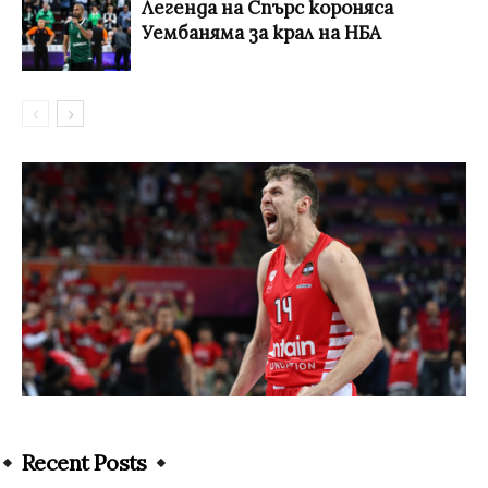
Легенда на Спърс короняса
Уембаняма за крал на НБА
Recent Posts