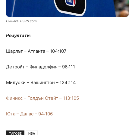
Снимка: ЕSPN.com
Резултати:
Шарлът – Атланта – 104:107
Детройт – Филаделфия – 96:111
Милуоки – Вашингтон – 124:114
Финикс – Голдън Стейт – 113:105
Юта – Далас – 94:106
ТАГОВЕ
НБА