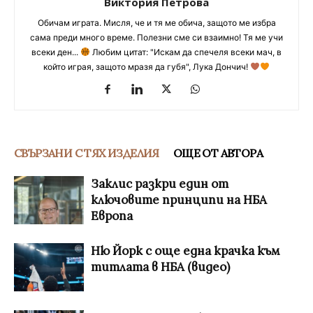
Виктория Петрова
Обичам играта. Мисля, че и тя ме обича, защото ме избра
сама преди много време. Полезни сме си взаимно! Тя ме учи
всеки ден...
Любим цитат: "Искам да спечеля всеки мач, в
който играя, защото мразя да губя", Лука Дончич!
СВЪРЗАНИ С ТЯХ ИЗДЕЛИЯ
ОЩЕ ОТ АВТОРА
Заклис разкри един от
ключовите принципи на НБА
Европа
Ню Йорк с още една крачка към
титлата в НБА (видео)