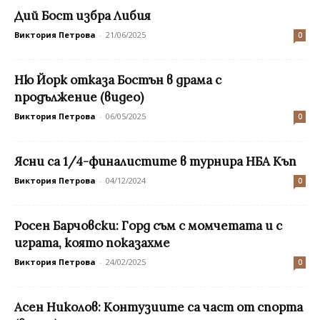
Дий Бост избра Либия
Виктория Петрова
-
21/06/2025
0
Ню Йорк отказа Бостън в драма с
продължение (видео)
Виктория Петрова
-
06/05/2025
0
Ясни са 1/4-финалистите в турнира НБА Къп
Виктория Петрова
-
04/12/2024
0
Росен Барчовски: Горд съм с момчетата и с
играта, която показахме
Виктория Петрова
-
24/02/2025
0
Асен Николов: Контузиите са част от спорта