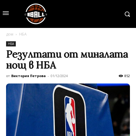
дом
НБА
НБА
Резултати от миналата
нощ в НБА
от
Виктория Петрова
-
01/12/2024
852