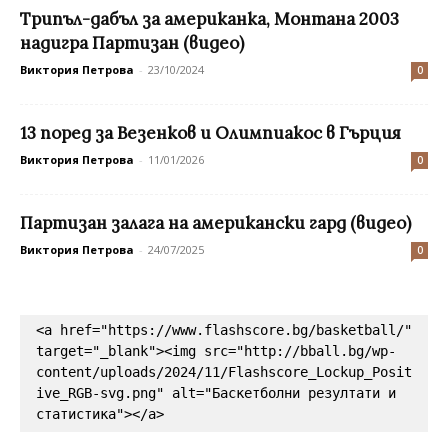
Трипъл-дабъл за американка, Монтана 2003
надигра Партизан (видео)
Виктория Петрова
-
23/10/2024
0
13 поред за Везенков и Олимпиакос в Гърция
Виктория Петрова
-
11/01/2026
0
Партизан залага на американски гард (видео)
Виктория Петрова
-
24/07/2025
0
<a href="https://www.flashscore.bg/basketball/" 
target="_blank"><img src="http://bball.bg/wp-
content/uploads/2024/11/Flashscore_Lockup_Posit
ive_RGB-svg.png" alt="Баскетболни резултати и 
статистика"></a>