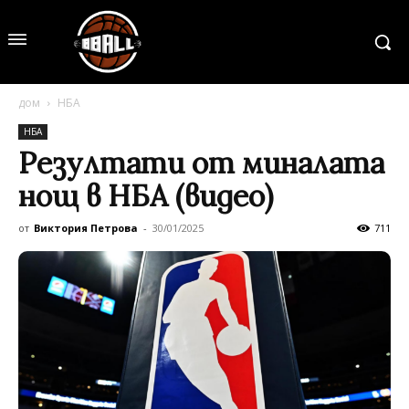
дом
НБА
НБА
Резултати от миналата
нощ в НБА (видео)
от
Виктория Петрова
-
30/01/2025
711