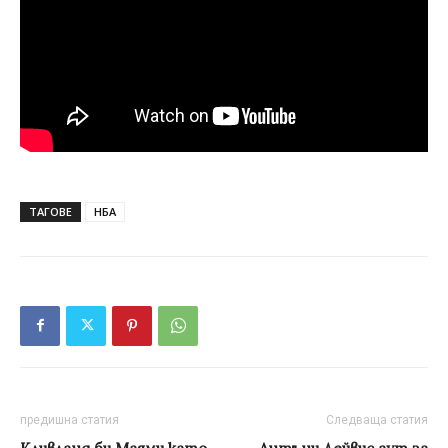
ТАГОВЕ
НБА
предишна статия
Следваща статия