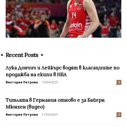
Recent Posts
Лука Дончич и Лейкърс водят в класациите по
продажба на екипи в НБА
Виктория Петрова
-
15/04/2025
0
Титлата в Германия отново е за Байерн
Мюнхен (видео)
Виктория Петрова
-
27/06/2025
0