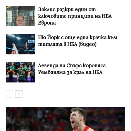
Заклис разкри един от
ключовите принципи на НБА
Европа
Ню Йорк с още една крачка към
титлата в НБА (видео)
Легенда на Спърс короняса
Уембаняма за крал на НБА