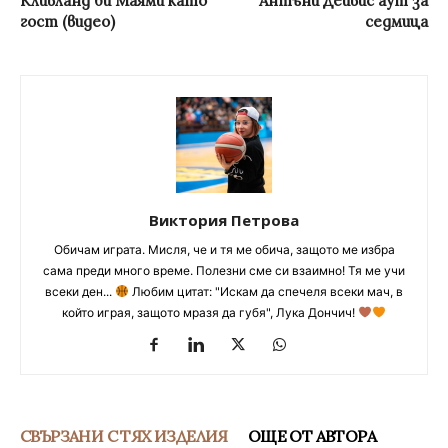
Кливланд би Маями като
Антъни Дейвис аут за
гост (видео)
седмица
Виктория Петрова
Обичам играта. Мисля, че и тя ме обича, защото ме избра
сама преди много време. Полезни сме си взаимно! Тя ме учи
всеки ден...
Любим цитат: "Искам да спечеля всеки мач, в
който играя, защото мразя да губя", Лука Дончич!
СВЪРЗАНИ С ТЯХ ИЗДЕЛИЯ
ОЩЕ ОТ АВТОРА